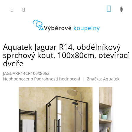
Přejít
NÁKUP
na
obsah
KOŠÍK
Aquatek Jaguar R14, obdélníkový
sprchový kout, 100x80cm, otevírací
dveře
JAGUARR14CR100X8062
Průměrné
Neohodnoceno
Podrobnosti hodnocení
Značka:
Aquatek
hodnocení
produktu
je
0,0
z
5
hvězdiček.