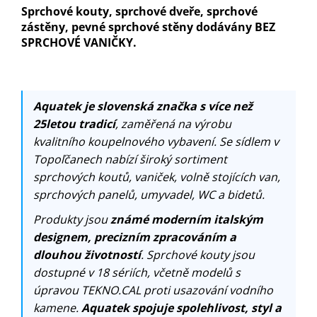
Sprchové kouty, sprchové dveře, sprchové
zástěny, pevné sprchové stěny dodávány BEZ
SPRCHOVÉ VANIČKY.
Aquatek je slovenská značka s více než
25letou tradicí
, zaměřená na výrobu
kvalitního koupelnového vybavení. Se sídlem v
Topoľčanech nabízí široký sortiment
sprchových koutů, vaniček, volně stojících van,
sprchových panelů, umyvadel, WC a bidetů.
Produkty jsou
známé moderním italským
designem, precizním zpracováním a
dlouhou životností
. Sprchové kouty jsou
dostupné v 18 sériích, včetně modelů s
úpravou TEKNO.CAL proti usazování vodního
kamene.
Aquatek spojuje spolehlivost, styl a