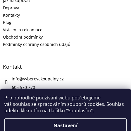
Jak nakupovat
Doprava
Kontakty
Blog
Vrácení a reklamace
Obchodní podmínky
Podmínky ochrany osobních údajů
Kontakt
info
@
vyberovekoupelny.cz
605 570 770
https://www.facebook.com/vyberovekoupelny/
Pro pohodlné používání webu potřebujeme
váš souhlas se zpracováním souborů cookies. Souhlas
udělíte kliknutím na tlačítko "Souhlasím".
Vytvořil Shoptet
Nastavení