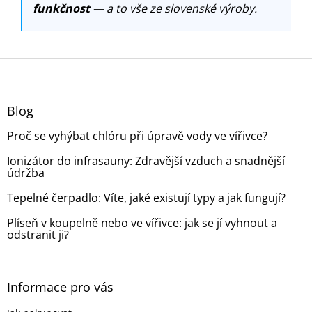
funkčnost
— a to vše ze slovenské výroby.
Z
á
p
a
Blog
t
Proč se vyhýbat chlóru při úpravě vody ve vířivce?
í
Ionizátor do infrasauny: Zdravější vzduch a snadnější
údržba
Tepelné čerpadlo: Víte, jaké existují typy a jak fungují?
Plíseň v koupelně nebo ve vířivce: jak se jí vyhnout a
odstranit ji?
Informace pro vás