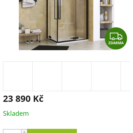
Z
ZDARMA
D
A
R
M
A
23 890 Kč
Měrná
Skladem
cena: