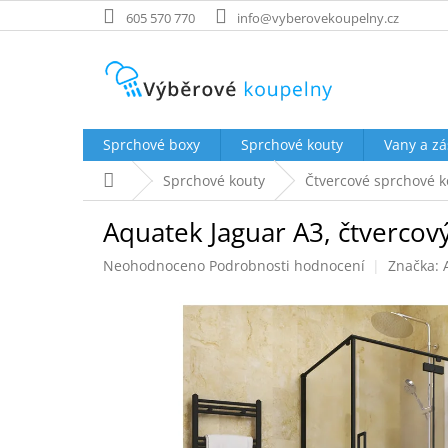
Přejít
605 570 770
info@vyberovekoupelny.cz
na
obsah
Sprchové boxy
Sprchové kouty
Vany a zá
Domů
Sprchové kouty
Čtvercové sprchové k
Aquatek Jaguar A3, čtvercový
Průměrné
Neohodnoceno
Podrobnosti hodnocení
Značka:
hodnocení
produktu
je
0,0
z
5
hvězdiček.