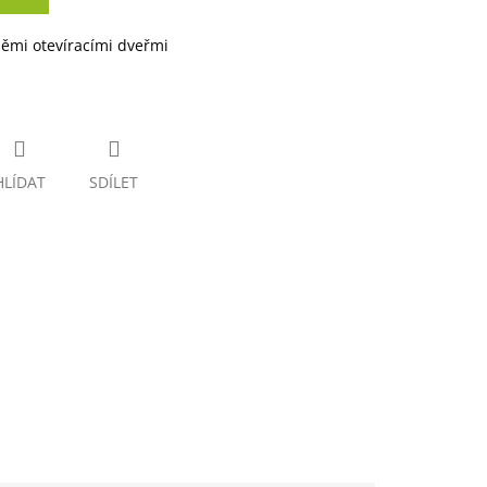
němi otevíracími dveřmi
HLÍDAT
SDÍLET