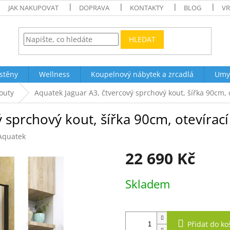
JAK NAKUPOVAT
DOPRAVA
KONTAKTY
BLOG
VR
HLEDAT
stěny
Wellness
Koupelnový nábytek a zrcadlá
Umy
outy
Aquatek Jaguar A3, čtvercový sprchový kout, šířka 90cm, 
 sprchový kout, šířka 90cm, otevírac
Aquatek
22 690 Kč
Měrná
Skladem
cena:
Přidat do ko