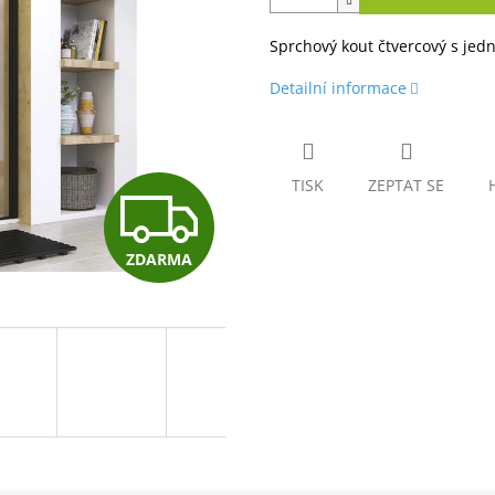
Sprchový kout čtvercový s jed
Detailní informace
TISK
ZEPTAT SE
Z
ZDARMA
D
A
R