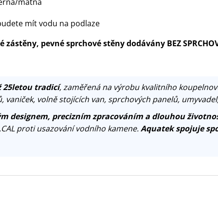
 černá/matná
udete mít vodu na podlaze
ové zástěny, pevné sprchové stěny dodávány BEZ SPRCHO
 25letou tradicí
, zaměřená na výrobu kvalitního koupelnov
, vaniček, volně stojících van, sprchových panelů, umyvadel
m designem, precizním zpracováním a dlouhou životnos
.CAL proti usazování vodního kamene.
Aquatek spojuje spo