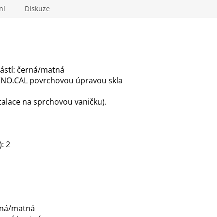
M
ní
Diskuze
A
částí: černá/matná
TEKNO.CAL povrchovou úpravou skla
talace na sprchovou vaničku).
: 2
rná/matná