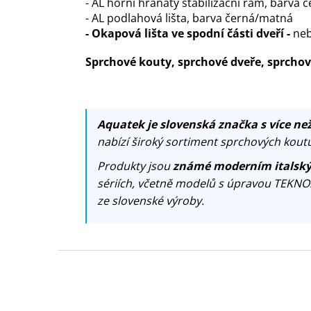
- AL horní hranatý stabilizační rám, barva
- AL podlahová lišta, barva černá/matná
- Okapová lišta ve spodní části dveří -
neb
Sprchové kouty, sprchové dveře, sprch
Aquatek je slovenská značka s více než
nabízí široký sortiment sprchových koutů
Produkty jsou
známé moderním italský
sériích, včetně modelů s úpravou TEKNO
ze slovenské výroby.
Z
á
p
a