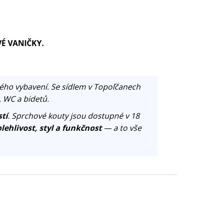
VÉ VANIČKY.
ého vybavení. Se sídlem v Topoľčanech
, WC a bidetů.
tí
. Sprchové kouty jsou dostupné v 18
lehlivost, styl a funkčnost
— a to vše