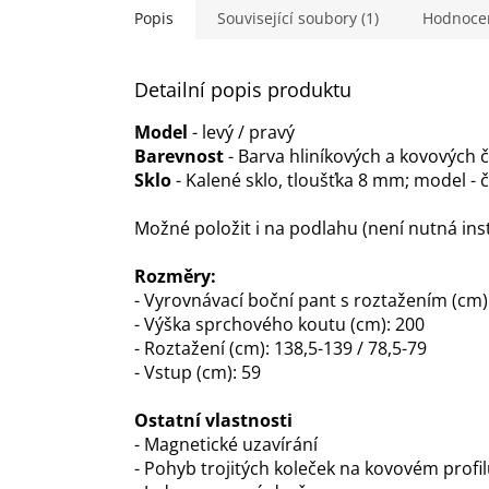
hvězdiček.
Popis
Související soubory (1)
Hodnoce
Detailní popis produktu
Model
- levý / pravý
Barevnost
- Barva hliníkových a kovových 
Sklo
- Kalené sklo, tloušťka 8 mm; model - či
Možné položit i na podlahu (není nutná ins
Rozměry:
- Vyrovnávací boční pant s roztažením (cm):
- Výška sprchového koutu (cm): 200
- Roztažení (cm): 138,5-139 / 78,5-79
- Vstup (cm): 59
Ostatní vlastnosti
- Magnetické uzavírání
- Pohyb trojitých koleček na kovovém profi