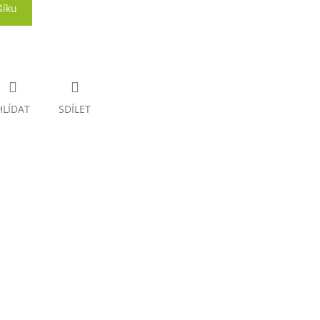
šíku
HLÍDAT
SDÍLET