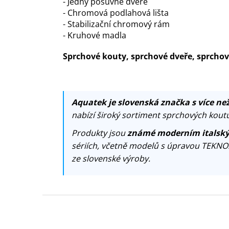
- Jedny posuvné dveře
- Chromová podlahová lišta
- Stabilizační chromový rám
- Kruhové madla
Sprchové kouty, sprchové dveře, sprch
Aquatek je slovenská značka s více než
nabízí široký sortiment sprchových koutů
Produkty jsou
známé moderním italský
sériích, včetně modelů s úpravou TEKNO
ze slovenské výroby.
Z
á
p