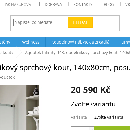
JAK NAKUPOVAT
DOPRAVA
KONTAKTY
BLOG
VR
HLEDAT
stěny
Wellness
Koupelnový nábytek a zrcadlá
Umy
é kouty
Aquatek Infinity R43, obdélníkový sprchový kout, 140
níkový sprchový kout, 140x80cm, pos
Aquatek
20 590 Kč
Měrná
Zvolte variantu
cena:
Varianta