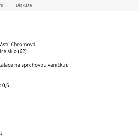
ní
Diskuze
částí: Chromová
ré sklo (62)
talace na sprchovou vaničku).
 0,5
lu