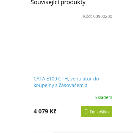
Související produkty
Kód:
00900200
CATA E100 GTH, ventilátor do
koupelny s časovačem a
vlhkoměrem, bílý
Skladem
Průměrné
hodnocení
produktu
4 079 Kč
Do košíku
je
5,0
z
5