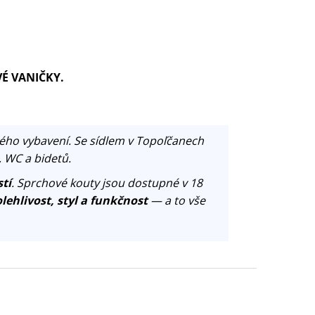
VÉ VANIČKY.
ého vybavení. Se sídlem v Topoľčanech
, WC a bidetů.
tí
. Sprchové kouty jsou dostupné v 18
lehlivost, styl a funkčnost
— a to vše