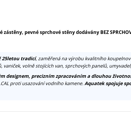
ové zástěny, pevné sprchové stěny dodávány BEZ SPRCHO
 25letou tradicí
, zaměřená na výrobu kvalitního koupelnov
, vaniček, volně stojících van, sprchových panelů, umyvadel
m designem, precizním zpracováním a dlouhou životnos
.CAL proti usazování vodního kamene.
Aquatek spojuje spo