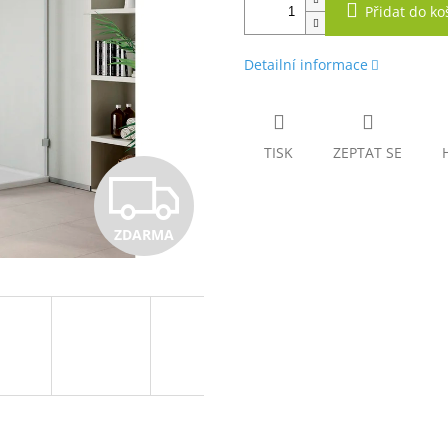
Přidat do ko
Detailní informace
TISK
ZEPTAT SE
Z
ZDARMA
D
A
R