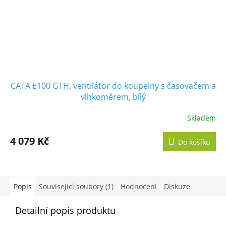
CATA E100 GTH, ventilátor do koupelny s časovačem a
vlhkoměrem, bílý
Skladem
Průměrné
hodnocení
produktu
4 079 Kč
Do košíku
je
5,0
z
5
hvězdiček.
Popis
Související soubory (1)
Hodnocení
Diskuze
Detailní popis produktu