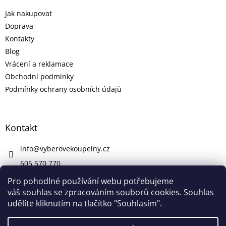
Jak nakupovat
Doprava
Kontakty
Blog
Vrácení a reklamace
Obchodní podmínky
Podmínky ochrany osobních údajů
Kontakt
info
@
vyberovekoupelny.cz
605 570 770
https://www.facebook.com/vyberovekoupelny/
Pro pohodlné používání webu potřebujeme
váš souhlas se zpracováním souborů cookies. Souhlas
udělíte kliknutím na tlačítko "Souhlasím".
Vytvořil Shoptet