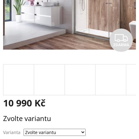
Z
ZDARMA
D
A
R
M
A
10 990 Kč
Měrná
Zvolte variantu
cena:
Varianta