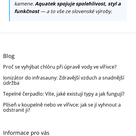
kamene.
Aquatek spojuje spolehlivost, styl a
funkčnost
— a to vše ze slovenské výroby.
Z
á
p
a
Blog
t
Proč se vyhýbat chlóru při úpravě vody ve vířivce?
í
Ionizátor do infrasauny: Zdravější vzduch a snadnější
údržba
Tepelné čerpadlo: Víte, jaké existují typy a jak fungují?
Plíseň v koupelně nebo ve vířivce: jak se jí vyhnout a
odstranit ji?
Informace pro vás