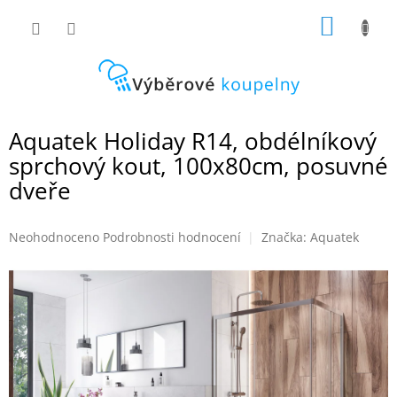
Přejít
NÁKUP
na
obsah
KOŠÍK
Aquatek Holiday R14, obdélníkový
sprchový kout, 100x80cm, posuvné
dveře
Průměrné
Neohodnoceno
Podrobnosti hodnocení
Značka:
Aquatek
hodnocení
produktu
je
0,0
z
5
hvězdiček.