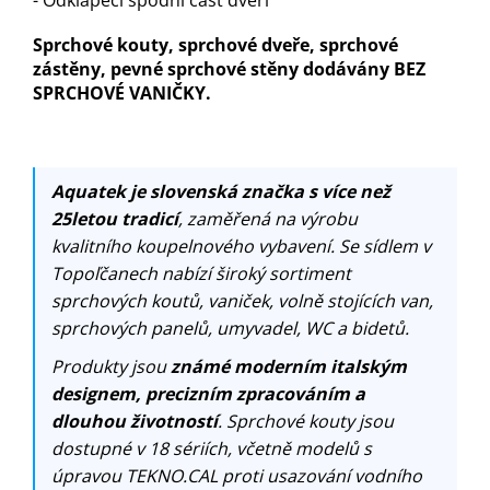
- Odklápěcí spodní část dveří
Sprchové kouty, sprchové dveře, sprchové
zástěny, pevné sprchové stěny dodávány BEZ
SPRCHOVÉ VANIČKY.
Aquatek je slovenská značka s více než
25letou tradicí
, zaměřená na výrobu
kvalitního koupelnového vybavení. Se sídlem v
Topoľčanech nabízí široký sortiment
sprchových koutů, vaniček, volně stojících van,
sprchových panelů, umyvadel, WC a bidetů.
Produkty jsou
známé moderním italským
designem, precizním zpracováním a
dlouhou životností
. Sprchové kouty jsou
dostupné v 18 sériích, včetně modelů s
úpravou TEKNO.CAL proti usazování vodního