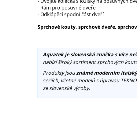
- Dvojité kolečka s ložisky na posuvných dv
- Rám pro posuvné dveře
- Odklápěcí spodní část dveří
Sprchové kouty, sprchové dveře, sprch
Aquatek je slovenská značka s více než
nabízí široký sortiment sprchových koutů
Produkty jsou
známé moderním italský
sériích, včetně modelů s úpravou TEKNO
ze slovenské výroby.
Z
á
p
a