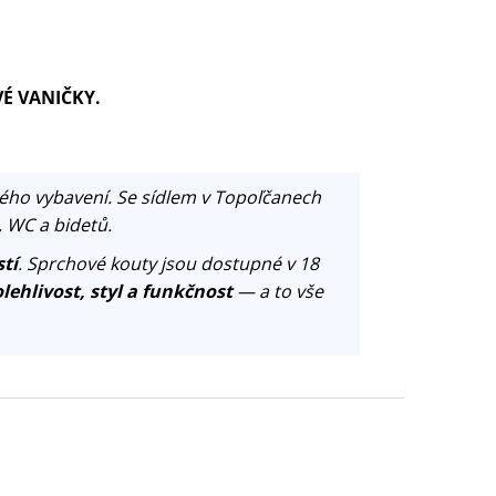
VÉ VANIČKY.
ého vybavení. Se sídlem v Topoľčanech
, WC a bidetů.
tí
. Sprchové kouty jsou dostupné v 18
lehlivost, styl a funkčnost
— a to vše