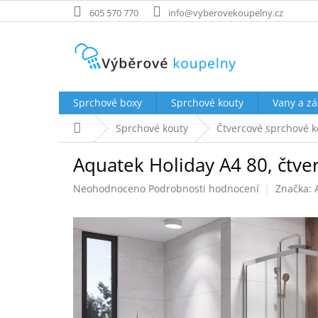
Přejít
605 570 770
info@vyberovekoupelny.cz
na
obsah
Sprchové boxy
Sprchové kouty
Vany a zá
Domů
Sprchové kouty
Čtvercové sprchové k
Aquatek Holiday A4 80, čtve
Průměrné
Neohodnoceno
Podrobnosti hodnocení
Značka:
hodnocení
produktu
je
0,0
z
5
hvězdiček.