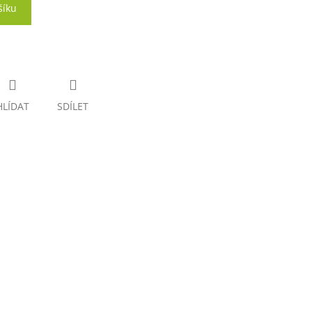
šíku
HLÍDAT
SDÍLET