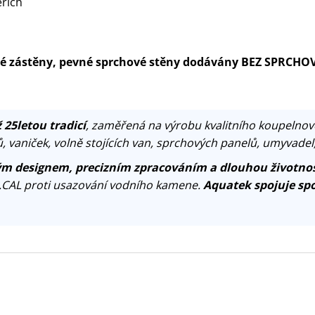
eřích
ové zástěny, pevné sprchové stěny dodávány BEZ SPRCHO
 25letou tradicí
, zaměřená na výrobu kvalitního koupelnov
, vaniček, volně stojících van, sprchových panelů, umyvadel
m designem, precizním zpracováním a dlouhou životnos
.CAL proti usazování vodního kamene.
Aquatek spojuje spo