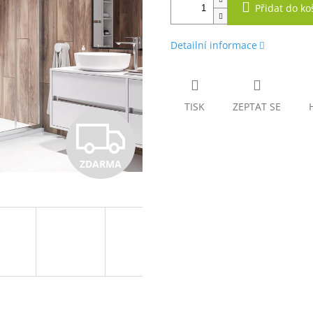
Přidat do ko
Detailní informace
TISK
ZEPTAT SE
Z
ZDARMA
D
A
R