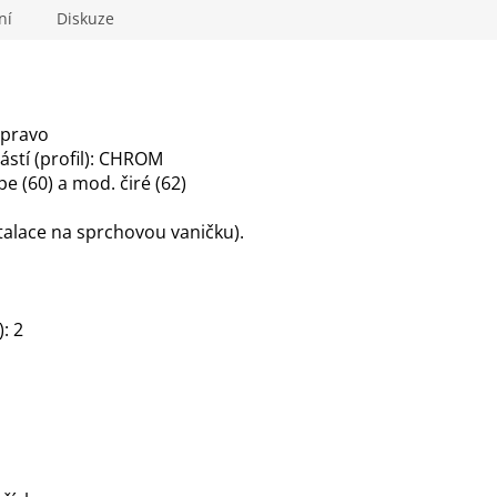
ní
Diskuze
vpravo
ástí (profil): CHROM
e (60) a mod. čiré (62)
talace na sprchovou vaničku).
: 2