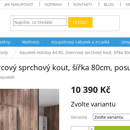
JAK NAKUPOVAT
DOPRAVA
KONTAKTY
BLOG
VR
HLEDAT
stěny
Wellness
Koupelnový nábytek a zrcadlá
Umy
outy
Aquatek Holiday A4 80, čtvercový sprchový kout, šířka 8
rcový sprchový kout, šířka 80cm, po
Aquatek
10 390 Kč
Měrná
Zvolte variantu
cena:
Varianta