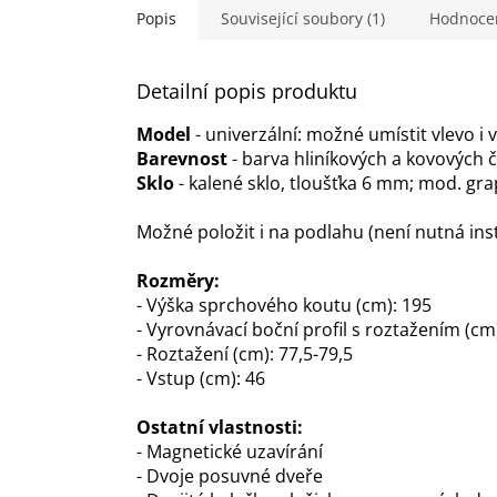
hvězdiček.
Popis
Související soubory (1)
Hodnoce
Detailní popis produktu
Model
- univerzální: možné umístit vlevo i 
Barevnost
- barva hliníkových a kovových č
Sklo
- kalené sklo, tloušťka 6 mm; mod. grap
Možné položit i na podlahu (není nutná ins
Rozměry:
- Výška sprchového koutu (cm): 195
- Vyrovnávací boční profil s roztažením (cm)
- Roztažení (cm): 77,5-79,5
- Vstup (cm): 46
Ostatní vlastnosti:
- Magnetické uzavírání
- Dvoje posuvné dveře