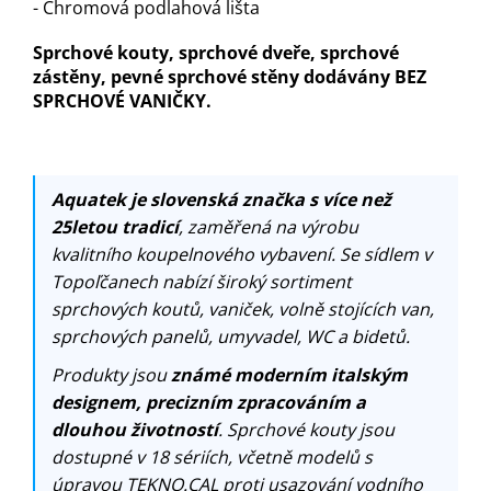
- Chromová podlahová lišta
Sprchové kouty, sprchové dveře, sprchové
zástěny, pevné sprchové stěny dodávány BEZ
SPRCHOVÉ VANIČKY.
Aquatek je slovenská značka s více než
25letou tradicí
, zaměřená na výrobu
kvalitního koupelnového vybavení. Se sídlem v
Topoľčanech nabízí široký sortiment
sprchových koutů, vaniček, volně stojících van,
sprchových panelů, umyvadel, WC a bidetů.
Produkty jsou
známé moderním italským
designem, precizním zpracováním a
dlouhou životností
. Sprchové kouty jsou
dostupné v 18 sériích, včetně modelů s
úpravou TEKNO.CAL proti usazování vodního