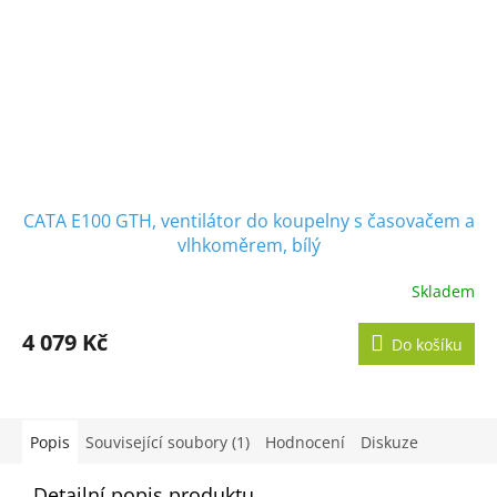
CATA E100 GTH, ventilátor do koupelny s časovačem a
vlhkoměrem, bílý
Skladem
Průměrné
hodnocení
produktu
4 079 Kč
Do košíku
je
5,0
z
5
hvězdiček.
Popis
Související soubory (1)
Hodnocení
Diskuze
Detailní popis produktu