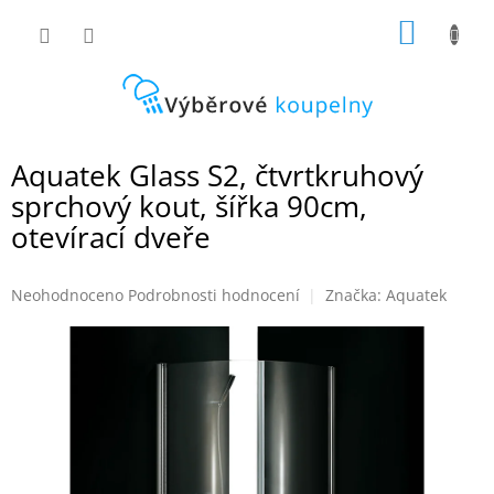
Přejít
NÁKUP
na
obsah
KOŠÍK
Aquatek Glass S2, čtvrtkruhový
sprchový kout, šířka 90cm,
otevírací dveře
Průměrné
Neohodnoceno
Podrobnosti hodnocení
Značka:
Aquatek
hodnocení
produktu
je
0,0
z
5
hvězdiček.