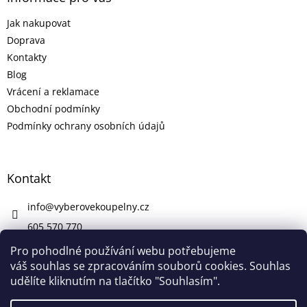
Jak nakupovat
Doprava
Kontakty
Blog
Vrácení a reklamace
Obchodní podmínky
Podmínky ochrany osobních údajů
Kontakt
info
@
vyberovekoupelny.cz
605 570 770
https://www.facebook.com/vyberovekoupelny/
Pro pohodlné používání webu potřebujeme
váš souhlas se zpracováním souborů cookies. Souhlas
udělíte kliknutím na tlačítko "Souhlasím".
Vytvořil Shoptet