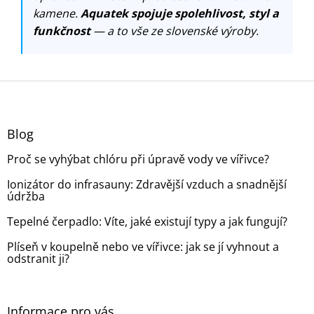
kamene.
Aquatek spojuje spolehlivost, styl a
funkčnost
— a to vše ze slovenské výroby.
Z
á
p
a
Blog
t
Proč se vyhýbat chlóru při úpravě vody ve vířivce?
í
Ionizátor do infrasauny: Zdravější vzduch a snadnější
údržba
Tepelné čerpadlo: Víte, jaké existují typy a jak fungují?
Plíseň v koupelně nebo ve vířivce: jak se jí vyhnout a
odstranit ji?
Informace pro vás