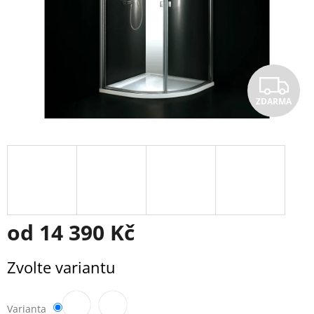
Z
ZDARMA
D
A
R
M
A
od
14 390 Kč
Měrná
Zvolte variantu
cena:
Varianta