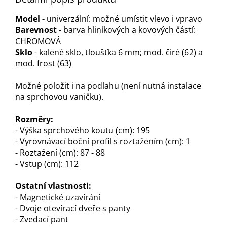
M
odel -
univerzální: možné umístit vlevo i vpravo
Barevnost -
barva hliníkových a kovových částí:
CHROMOVÁ
Sklo
- kalené sklo, tloušťka 6 mm; mod. čiré (62) a
mod. frost (63)
Možné položit i na podlahu (není nutná instalace
na sprchovou vaničku).
Rozměry:
- Výška sprchového koutu (cm): 195
- Vyrovnávací boční profil s roztažením (cm): 1
- Roztažení (cm): 87 - 88
- Vstup (cm): 112
Ostatní vlastnosti:
- Magnetické uzavírání
- Dvoje otevírací dveře s panty
- Zvedací pant