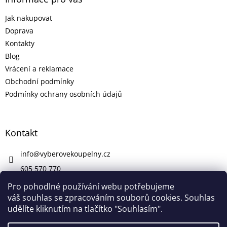
Jak nakupovat
Doprava
Kontakty
Blog
Vrácení a reklamace
Obchodní podmínky
Podmínky ochrany osobních údajů
Kontakt
info
@
vyberovekoupelny.cz
605 570 770
https://www.facebook.com/vyberovekoupelny/
Pro pohodlné používání webu potřebujeme
váš souhlas se zpracováním souborů cookies. Souhlas
udělíte kliknutím na tlačítko "Souhlasím".