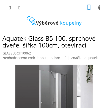
Přejít
NÁKUP
na
obsah
KOŠÍK
Aquatek Glass B5 100, sprchové
dveře, šířka 100cm, otevírací
GLASSB5CH10062
Průměrné
Neohodnoceno
Podrobnosti hodnocení
Značka:
Aquatek
hodnocení
produktu
je
0,0
z
5
hvězdiček.