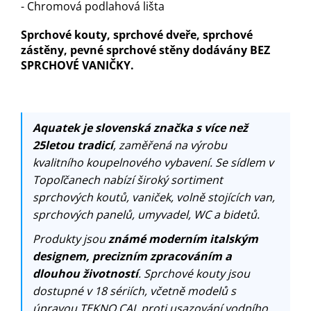
- Chromová podlahová lišta
Sprchové kouty, sprchové dveře, sprchové
zástěny, pevné sprchové stěny dodávány BEZ
SPRCHOVÉ VANIČKY.
Aquatek je slovenská značka s více než
25letou tradicí
, zaměřená na výrobu
kvalitního koupelnového vybavení. Se sídlem v
Topoľčanech nabízí široký sortiment
sprchových koutů, vaniček, volně stojících van,
sprchových panelů, umyvadel, WC a bidetů.
Produkty jsou
známé moderním italským
designem, precizním zpracováním a
dlouhou životností
. Sprchové kouty jsou
dostupné v 18 sériích, včetně modelů s
úpravou TEKNO.CAL proti usazování vodního