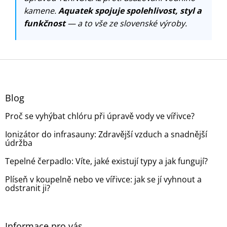
kamene.
Aquatek spojuje spolehlivost, styl a
funkčnost
— a to vše ze slovenské výroby.
Z
á
p
a
Blog
t
Proč se vyhýbat chlóru při úpravě vody ve vířivce?
í
Ionizátor do infrasauny: Zdravější vzduch a snadnější
údržba
Tepelné čerpadlo: Víte, jaké existují typy a jak fungují?
Plíseň v koupelně nebo ve vířivce: jak se jí vyhnout a
odstranit ji?
Informace pro vás