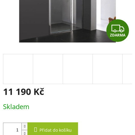
Z
ZDARMA
D
A
R
M
A
11 190 Kč
Měrná
Skladem
cena:
Přidat do košíku