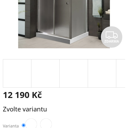
Z
ZDARMA
D
A
R
M
A
12 190 Kč
Měrná
Zvolte variantu
cena:
Varianta