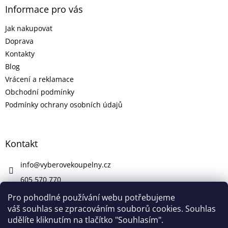
Informace pro vás
Jak nakupovat
Doprava
Kontakty
Blog
Vrácení a reklamace
Obchodní podmínky
Podmínky ochrany osobních údajů
Kontakt
info
@
vyberovekoupelny.cz
605 570 770
https://www.facebook.com/vyberovekoupelny/
Pro pohodlné používání webu potřebujeme
váš souhlas se zpracováním souborů cookies. Souhlas
udělíte kliknutím na tlačítko "Souhlasím".