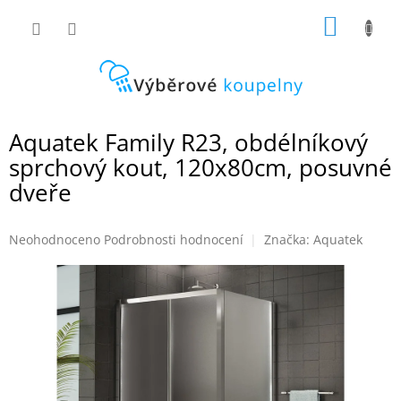
Přejít
NÁKUP
na
obsah
KOŠÍK
Aquatek Family R23, obdélníkový
sprchový kout, 120x80cm, posuvné
dveře
Průměrné
Neohodnoceno
Podrobnosti hodnocení
Značka:
Aquatek
hodnocení
produktu
je
0,0
z
5
hvězdiček.