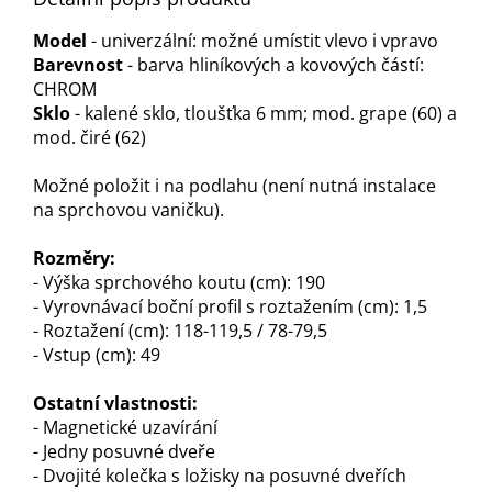
Model
- univerzální: možné umístit vlevo i vpravo
Barevnost
- barva hliníkových a kovových částí:
CHROM
Sklo
- kalené sklo, tloušťka 6 mm; mod. grape (60) a
mod. čiré (62)
Možné položit i na podlahu (není nutná instalace
na sprchovou vaničku).
Rozměry:
- Výška sprchového koutu (cm): 190
- Vyrovnávací boční profil s roztažením (cm): 1,5
- Roztažení (cm): 118-119,5 / 78-79,5
- Vstup (cm): 49
Ostatní vlastnosti:
- Magnetické uzavírání
- Jedny posuvné dveře
- Dvojité kolečka s ložisky na posuvné dveřích