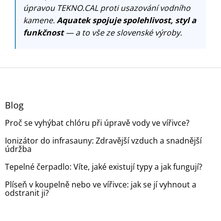
úpravou TEKNO.CAL proti usazování vodního
kamene.
Aquatek spojuje spolehlivost, styl a
funkčnost
— a to vše ze slovenské výroby.
Z
á
p
a
Blog
t
Proč se vyhýbat chlóru při úpravě vody ve vířivce?
í
Ionizátor do infrasauny: Zdravější vzduch a snadnější
údržba
Tepelné čerpadlo: Víte, jaké existují typy a jak fungují?
Plíseň v koupelně nebo ve vířivce: jak se jí vyhnout a
odstranit ji?