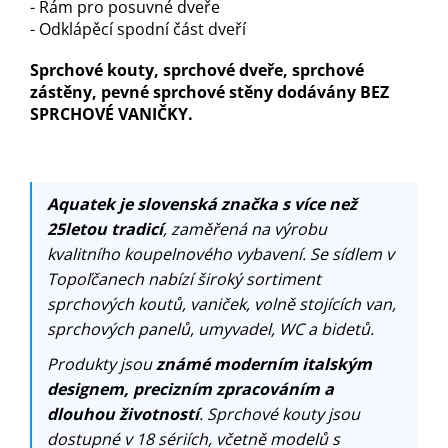
- Rám pro posuvné dveře
- Odklápěcí spodní část dveří
Sprchové kouty, sprchové dveře, sprchové
zástěny, pevné sprchové stěny dodávány BEZ
SPRCHOVÉ VANIČKY.
Aquatek je slovenská značka s více než
25letou tradicí
, zaměřená na výrobu
kvalitního koupelnového vybavení. Se sídlem v
Topoľčanech nabízí široký sortiment
sprchových koutů, vaniček, volně stojících van,
sprchových panelů, umyvadel, WC a bidetů.
Produkty jsou
známé moderním italským
designem, precizním zpracováním a
dlouhou životností
. Sprchové kouty jsou
dostupné v 18 sériích, včetně modelů s