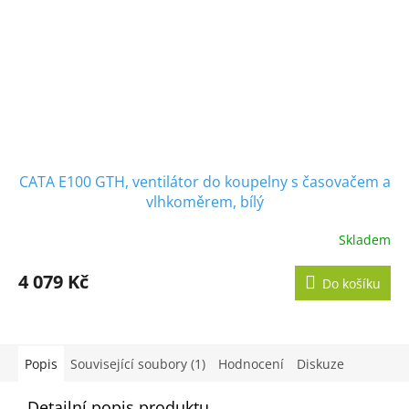
CATA E100 GTH, ventilátor do koupelny s časovačem a
vlhkoměrem, bílý
Skladem
Průměrné
hodnocení
produktu
4 079 Kč
Do košíku
je
5,0
z
5
hvězdiček.
Popis
Související soubory (1)
Hodnocení
Diskuze
Detailní popis produktu