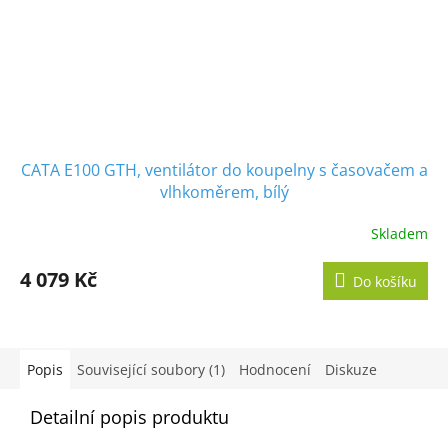
CATA E100 GTH, ventilátor do koupelny s časovačem a
vlhkoměrem, bílý
Skladem
Průměrné
hodnocení
produktu
4 079 Kč
Do košíku
je
5,0
z
5
hvězdiček.
Popis
Související soubory (1)
Hodnocení
Diskuze
Detailní popis produktu