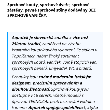
Sprchové kouty, sprchové dveře, sprchové
zástěny, pevné sprchové stěny dodávány BEZ
SPRCHOVÉ VANIČKY.
Aquatek je slovenská značka s více než
25letou tradicí
, zaměřená na výrobu
kvalitního koupelnového vybavení. Se sídlem v
Topoľčanech nabízí široký sortiment
sprchových koutů, vaniček, volně stojících van,
sprchových panelů, umyvadel, WC a bidetů.
Produkty jsou
známé moderním italským
designem, precizním zpracováním a
dlouhou životností
. Sprchové kouty jsou
dostupné v 18 sériích, včetně modelů s
úpravou TEKNO.CAL proti usazování vodního
kamene.
Aquatek spojuje spolehlivost, styl a