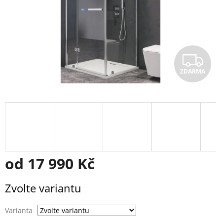
Z
ZDARMA
D
A
R
M
A
od
17 990 Kč
Měrná
Zvolte variantu
cena:
Varianta