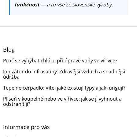
funkčnost
— a to vše ze slovenské výroby.
Z
á
p
a
Blog
t
Proč se vyhýbat chlóru při úpravě vody ve vířivce?
í
Ionizátor do infrasauny: Zdravější vzduch a snadnější
údržba
Tepelné čerpadlo: Víte, jaké existují typy a jak fungují?
Plíseň v koupelně nebo ve vířivce: jak se jí vyhnout a
odstranit ji?
Informace pro vás