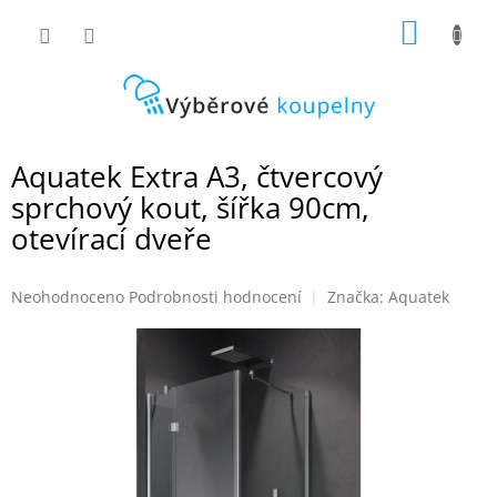
Přejít
NÁKUP
na
obsah
KOŠÍK
Aquatek Extra A3, čtvercový
sprchový kout, šířka 90cm,
otevírací dveře
Průměrné
Neohodnoceno
Podrobnosti hodnocení
Značka:
Aquatek
hodnocení
produktu
je
0,0
z
5
hvězdiček.