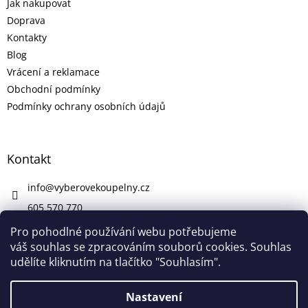
Jak nakupovat
Doprava
Kontakty
Blog
Vrácení a reklamace
Obchodní podmínky
Podmínky ochrany osobních údajů
Kontakt
info
@
vyberovekoupelny.cz
605 570 770
https://www.facebook.com/vyberovekoupelny/
Pro pohodlné používání webu potřebujeme
váš souhlas se zpracováním souborů cookies. Souhlas
udělíte kliknutím na tlačítko "Souhlasím".
Vytvořil Shoptet
Nastavení