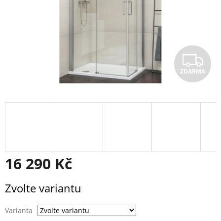
Z
ZDARMA
D
A
R
M
A
16 290 Kč
Měrná
Zvolte variantu
cena:
Varianta