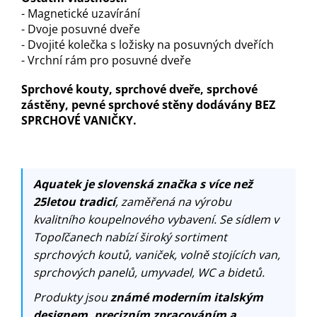
- Magnetické uzavírání
- Dvoje posuvné dveře
- Dvojité kolečka s ložisky na posuvných dveřích
- Vrchní rám pro posuvné dveře
Sprchové kouty, sprchové dveře, sprchové
zástěny, pevné sprchové stěny dodávány BEZ
SPRCHOVÉ VANIČKY.
Aquatek je slovenská značka s více než
25letou tradicí
, zaměřená na výrobu
kvalitního koupelnového vybavení. Se sídlem v
Topoľčanech nabízí široký sortiment
sprchových koutů, vaniček, volně stojících van,
sprchových panelů, umyvadel, WC a bidetů.
Produkty jsou
známé moderním italským
designem, precizním zpracováním a