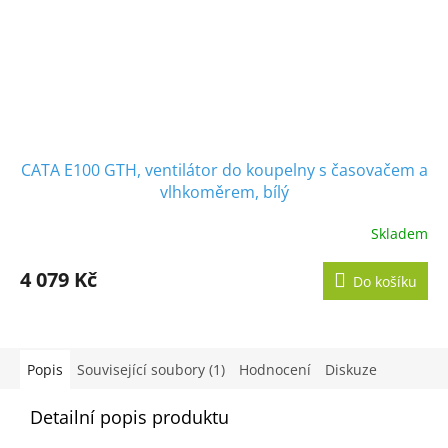
CATA E100 GTH, ventilátor do koupelny s časovačem a
vlhkoměrem, bílý
Skladem
Průměrné
hodnocení
produktu
4 079 Kč
Do košíku
je
5,0
z
5
hvězdiček.
Popis
Související soubory (1)
Hodnocení
Diskuze
Detailní popis produktu