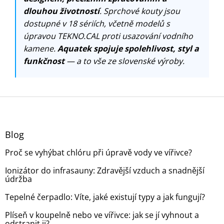
dlouhou životností
. Sprchové kouty jsou
dostupné v 18 sériích, včetně modelů s
úpravou TEKNO.CAL proti usazování vodního
kamene.
Aquatek spojuje spolehlivost, styl a
funkčnost
— a to vše ze slovenské výroby.
Z
á
p
a
Blog
t
Proč se vyhýbat chlóru při úpravě vody ve vířivce?
í
Ionizátor do infrasauny: Zdravější vzduch a snadnější
údržba
Tepelné čerpadlo: Víte, jaké existují typy a jak fungují?
Plíseň v koupelně nebo ve vířivce: jak se jí vyhnout a
odstranit ji?