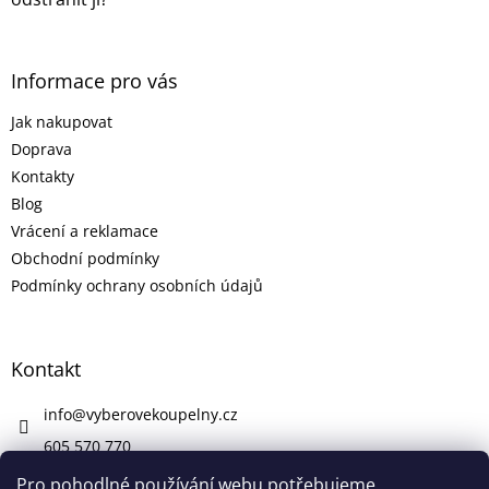
Informace pro vás
Jak nakupovat
Doprava
Kontakty
Blog
Vrácení a reklamace
Obchodní podmínky
Podmínky ochrany osobních údajů
Kontakt
info
@
vyberovekoupelny.cz
605 570 770
https://www.facebook.com/vyberovekoupelny/
Pro pohodlné používání webu potřebujeme