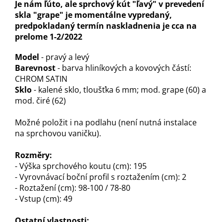
Je nám ľúto, ale sprchový kút "ľavý" v prevedení
skla "grape" je momentálne vypredaný,
predpokladaný termín naskladnenia je cca na
prelome 1-2/2022
Model
- pravý a levý
Barevnost
- barva hliníkových a kovových částí:
CHROM SATIN
Sklo
- kalené sklo, tloušťka 6 mm; mod. grape (60) a
mod. čiré (62)
Možné položit i na podlahu (není nutná instalace
na sprchovou vaničku).
Rozměry:
- Výška sprchového koutu (cm): 195
- Vyrovnávací boční profil s roztažením (cm): 2
- Roztažení (cm): 98-100 / 78-80
- Vstup (cm): 49
Ostatní vlastnosti: