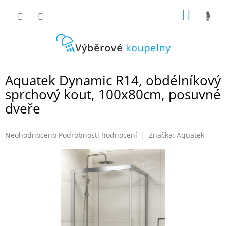
Přejít
NÁKUP
na
obsah
KOŠÍK
Aquatek Dynamic R14, obdélníkový
sprchový kout, 100x80cm, posuvné
dveře
Průměrné
Neohodnoceno
Podrobnosti hodnocení
Značka:
Aquatek
hodnocení
produktu
je
0,0
z
5
hvězdiček.