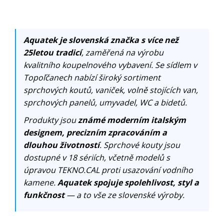
Aquatek je slovenská značka s více než
25letou tradicí
, zaměřená na výrobu
kvalitního koupelnového vybavení. Se sídlem v
Topoľčanech nabízí široký sortiment
sprchových koutů, vaniček, volně stojících van,
sprchových panelů, umyvadel, WC a bidetů.
Produkty jsou
známé moderním italským
designem, precizním zpracováním a
dlouhou životností
. Sprchové kouty jsou
dostupné v 18 sériích, včetně modelů s
úpravou TEKNO.CAL proti usazování vodního
kamene.
Aquatek spojuje spolehlivost, styl a
funkčnost
— a to vše ze slovenské výroby.