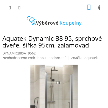
Přejít
NÁKUP
na
obsah
KOŠÍK
Aquatek Dynamic B8 95, sprchové
dveře, šířka 95cm, zalamovací
DYNAMICB8SAT9562
Průměrné
Neohodnoceno
Podrobnosti hodnocení
Značka:
Aquatek
hodnocení
produktu
je
0,0
z
5
hvězdiček.