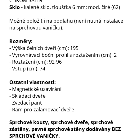
CHROM SATIN
Sklo
- kalené sklo, tloušťka 6 mm; mod. čiré (62)
Možné položit i na podlahu (není nutná instalace
na sprchovou vaničku).
Rozměry:
- Výška čelních dveří (cm): 195
- Vyrovnávací boční profil s roztažením (cm): 2
- Roztažení (cm): 92-96
- Vstup (cm): 74
Ostatní vlastnosti:
- Magnetické uzavírání
- Skládací dveře
- Zvedací pant
- Rám pro zalamovací dveře
Sprchové kouty, sprchové dveře, sprchové
zástěny, pevné sprchové stěny dodávány BEZ
SPRCHOVÉ VANIČKY.