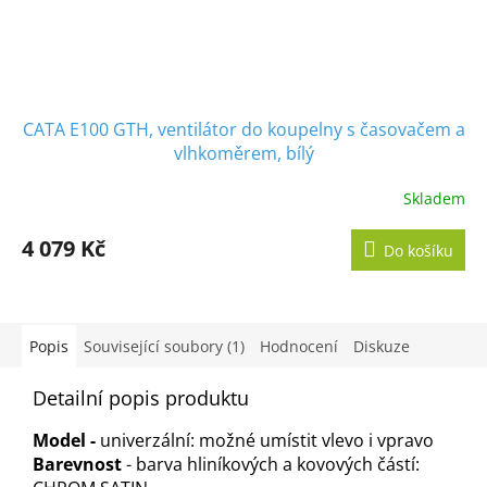
CATA E100 GTH, ventilátor do koupelny s časovačem a
vlhkoměrem, bílý
Skladem
Průměrné
hodnocení
produktu
4 079 Kč
Do košíku
je
5,0
z
5
hvězdiček.
Popis
Související soubory (1)
Hodnocení
Diskuze
Detailní popis produktu
Model -
univerzální: možné umístit vlevo i vpravo
Barevnost
- barva hliníkových a kovových částí: