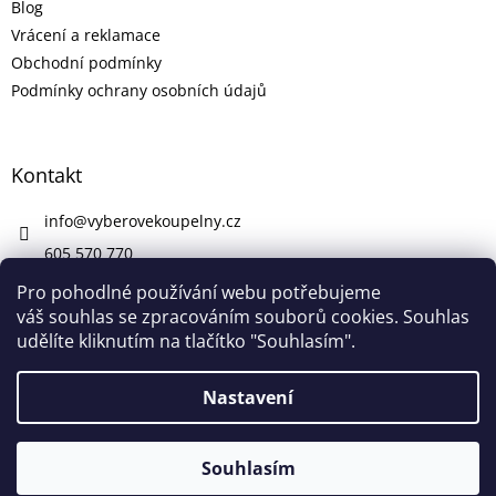
Blog
Vrácení a reklamace
Obchodní podmínky
Podmínky ochrany osobních údajů
Kontakt
info
@
vyberovekoupelny.cz
605 570 770
https://www.facebook.com/vyberovekoupelny/
Pro pohodlné používání webu potřebujeme
váš souhlas se zpracováním souborů cookies. Souhlas
udělíte kliknutím na tlačítko "Souhlasím".
Vytvořil Shoptet
Nastavení
V pátek 7. 8. máme firemní dovolenou. V případě potřeby nám
Copyright 2026
Výběrové Koupelny
. Všechna práva
napište na info@vyberovekoupelny.cz. Všechny požadavky
Souhlasím
vyhrazena.
začneme vyřizovat v pondělí 10. 8.