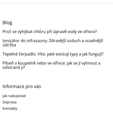
Z
á
p
a
Blog
t
Proč se vyhýbat chlóru při úpravě vody ve vířivce?
í
Ionizátor do infrasauny: Zdravější vzduch a snadnější
údržba
Tepelné čerpadlo: Víte, jaké existují typy a jak fungují?
Plíseň v koupelně nebo ve vířivce: jak se jí vyhnout a
odstranit ji?
Informace pro vás
Jak nakupovat
Doprava
Kontakty