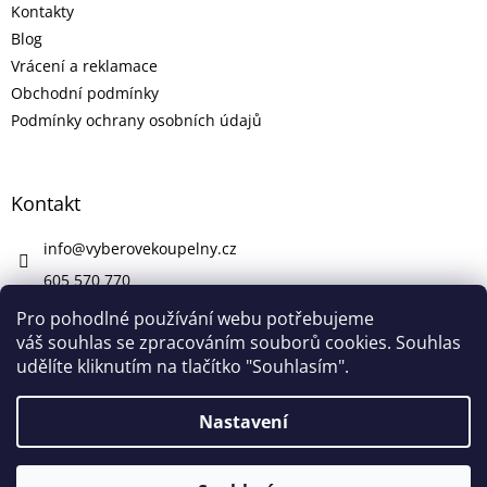
Kontakty
Blog
Vrácení a reklamace
Obchodní podmínky
Podmínky ochrany osobních údajů
Kontakt
info
@
vyberovekoupelny.cz
605 570 770
https://www.facebook.com/vyberovekoupelny/
Pro pohodlné používání webu potřebujeme
váš souhlas se zpracováním souborů cookies. Souhlas
udělíte kliknutím na tlačítko "Souhlasím".
Vytvořil Shoptet
Nastavení
V pátek 7. 8. máme firemní dovolenou. V případě potřeby nám
Copyright 2026
Výběrové Koupelny
. Všechna práva
napište na info@vyberovekoupelny.cz. Všechny požadavky