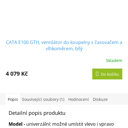
CATA E100 GTH, ventilátor do koupelny s časovačem a
vlhkoměrem, bílý
Skladem
Průměrné
hodnocení
produktu
4 079 Kč
Do košíku
je
5,0
z
5
hvězdiček.
Popis
Související soubory (1)
Hodnocení
Diskuze
Detailní popis produktu
Model -
univerzální: možné umístit vlevo i vpravo