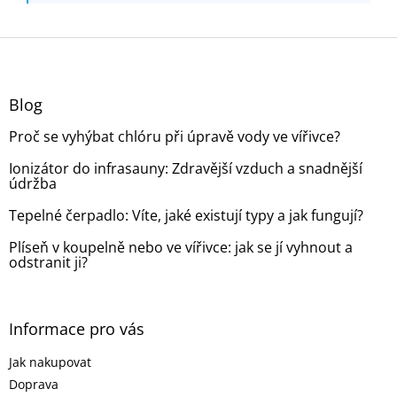
Z
á
p
a
Blog
t
Proč se vyhýbat chlóru při úpravě vody ve vířivce?
í
Ionizátor do infrasauny: Zdravější vzduch a snadnější
údržba
Tepelné čerpadlo: Víte, jaké existují typy a jak fungují?
Plíseň v koupelně nebo ve vířivce: jak se jí vyhnout a
odstranit ji?
Informace pro vás
Jak nakupovat
Doprava