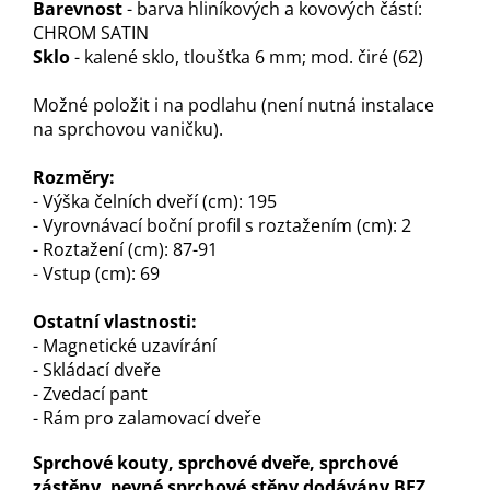
Barevnost
- barva hliníkových a kovových částí:
CHROM SATIN
Sklo
- kalené sklo, tloušťka 6 mm; mod. čiré (62)
Možné položit i na podlahu (není nutná instalace
na sprchovou vaničku).
Rozměry:
- Výška čelních dveří (cm): 195
- Vyrovnávací boční profil s roztažením (cm): 2
- Roztažení (cm): 87-91
- Vstup (cm): 69
Ostatní vlastnosti:
- Magnetické uzavírání
- Skládací dveře
- Zvedací pant
- Rám pro zalamovací dveře
Sprchové kouty, sprchové dveře, sprchové
zástěny, pevné sprchové stěny dodávány BEZ