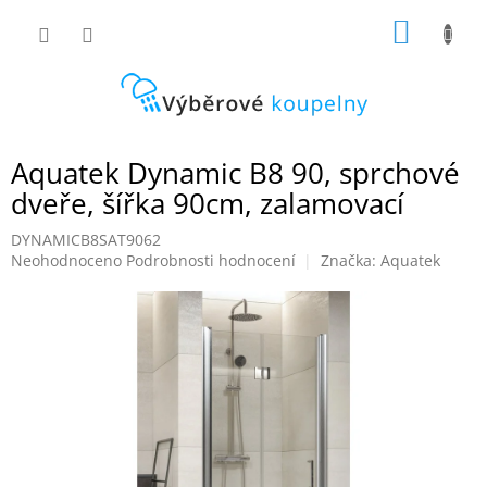
Přejít
NÁKUP
na
obsah
KOŠÍK
Aquatek Dynamic B8 90, sprchové
dveře, šířka 90cm, zalamovací
DYNAMICB8SAT9062
Průměrné
Neohodnoceno
Podrobnosti hodnocení
Značka:
Aquatek
hodnocení
produktu
je
0,0
z
5
hvězdiček.