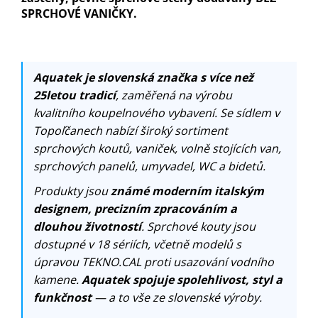
SPRCHOVÉ VANIČKY.
Aquatek je slovenská značka s více než
25letou tradicí
, zaměřená na výrobu
kvalitního koupelnového vybavení. Se sídlem v
Topoľčanech nabízí široký sortiment
sprchových koutů, vaniček, volně stojících van,
sprchových panelů, umyvadel, WC a bidetů.
Produkty jsou
známé moderním italským
designem, precizním zpracováním a
dlouhou životností
. Sprchové kouty jsou
dostupné v 18 sériích, včetně modelů s
úpravou TEKNO.CAL proti usazování vodního
kamene.
Aquatek spojuje spolehlivost, styl a
funkčnost
— a to vše ze slovenské výroby.