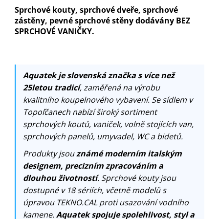
Sprchové kouty, sprchové dveře, sprchové
zástěny, pevné sprchové stěny dodávány BEZ
SPRCHOVÉ VANIČKY.
Aquatek je slovenská značka s více než
25letou tradicí
, zaměřená na výrobu
kvalitního koupelnového vybavení. Se sídlem v
Topoľčanech nabízí široký sortiment
sprchových koutů, vaniček, volně stojících van,
sprchových panelů, umyvadel, WC a bidetů.
Produkty jsou
známé moderním italským
designem, precizním zpracováním a
dlouhou životností
. Sprchové kouty jsou
dostupné v 18 sériích, včetně modelů s
úpravou TEKNO.CAL proti usazování vodního
kamene.
Aquatek spojuje spolehlivost, styl a