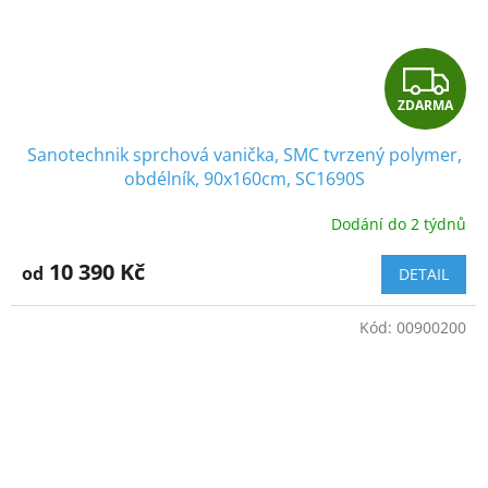
Z
ZDARMA
D
Sanotechnik sprchová vanička, SMC tvrzený polymer,
A
obdélník, 90x160cm, SC1690S
R
Dodání do 2 týdnů
M
10 390 Kč
od
DETAIL
A
Kód:
00900200