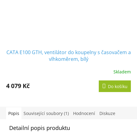
CATA E100 GTH, ventilátor do koupelny s časovačem a
vlhkoměrem, bílý
Skladem
Průměrné
hodnocení
produktu
4 079 Kč
Do košíku
je
5,0
z
5
hvězdiček.
Popis
Související soubory (1)
Hodnocení
Diskuze
Detailní popis produktu