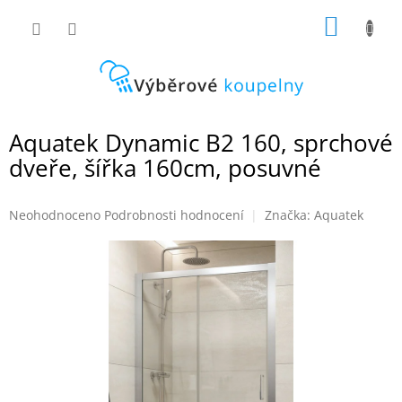
Přejít
NÁKUP
na
obsah
KOŠÍK
Aquatek Dynamic B2 160, sprchové
dveře, šířka 160cm, posuvné
Průměrné
Neohodnoceno
Podrobnosti hodnocení
Značka:
Aquatek
hodnocení
produktu
je
0,0
z
5
hvězdiček.