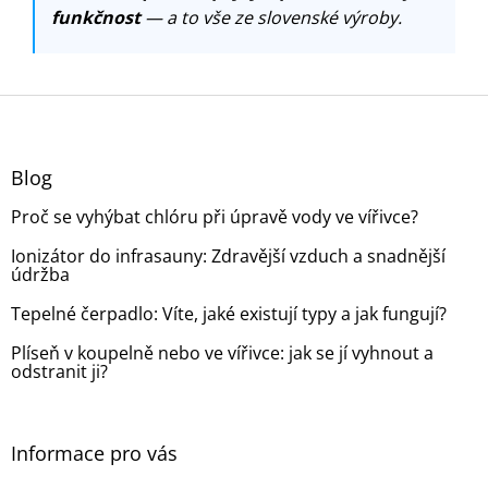
funkčnost
— a to vše ze slovenské výroby.
Z
á
p
a
Blog
t
Proč se vyhýbat chlóru při úpravě vody ve vířivce?
í
Ionizátor do infrasauny: Zdravější vzduch a snadnější
údržba
Tepelné čerpadlo: Víte, jaké existují typy a jak fungují?
Plíseň v koupelně nebo ve vířivce: jak se jí vyhnout a
odstranit ji?
Informace pro vás