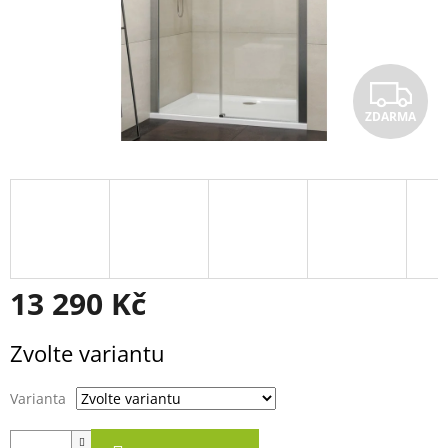
Z
ZDARMA
D
A
R
M
A
13 290 Kč
Měrná
Zvolte variantu
cena:
Varianta