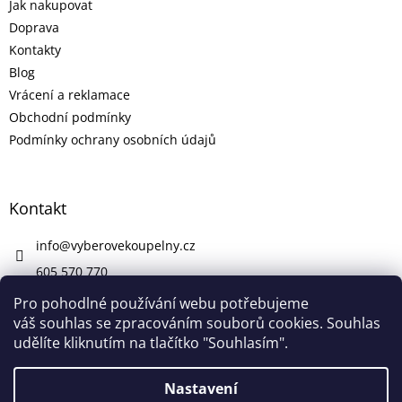
Jak nakupovat
Doprava
Kontakty
Blog
Vrácení a reklamace
Obchodní podmínky
Podmínky ochrany osobních údajů
Kontakt
info
@
vyberovekoupelny.cz
605 570 770
https://www.facebook.com/vyberovekoupelny/
Pro pohodlné používání webu potřebujeme
váš souhlas se zpracováním souborů cookies. Souhlas
udělíte kliknutím na tlačítko "Souhlasím".
Vytvořil Shoptet
Nastavení