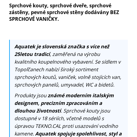
Sprchové kouty, sprchové dveře, sprchové
zástěny, pevné sprchové stěny dodávány BEZ
SPRCHOVÉ VANIČKY.
Aquatek je slovenská značka s více než
25letou tradicí
, zaměřená na výrobu
kvalitního koupelnového vybavení. Se sídlem v
Topoľčanech nabízí široký sortiment
sprchových koutů, vaniček, volně stojících van,
sprchových panelů, umyvadel, WC a bidetů.
Produkty jsou
známé moderním italským
designem, precizním zpracováním a
dlouhou životností
. Sprchové kouty jsou
dostupné v 18 sériích, včetně modelů s
úpravou TEKNO.CAL proti usazování vodního
kamene.
Aquatek spojuje spolehlivost, styl a