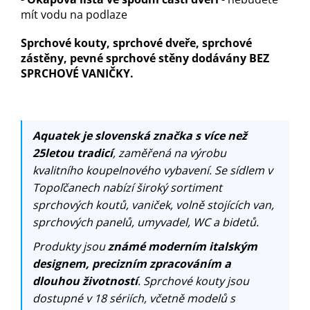
mít vodu na podlaze
Sprchové kouty, sprchové dveře, sprchové
zástěny, pevné sprchové stěny dodávány BEZ
SPRCHOVÉ VANIČKY.
Aquatek je slovenská značka s více než
25letou tradicí
, zaměřená na výrobu
kvalitního koupelnového vybavení. Se sídlem v
Topoľčanech nabízí široký sortiment
sprchových koutů, vaniček, volně stojících van,
sprchových panelů, umyvadel, WC a bidetů.
Produkty jsou
známé moderním italským
designem, precizním zpracováním a
dlouhou životností
. Sprchové kouty jsou
dostupné v 18 sériích, včetně modelů s