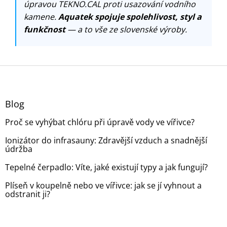
úpravou TEKNO.CAL proti usazování vodního
kamene.
Aquatek spojuje spolehlivost, styl a
funkčnost
— a to vše ze slovenské výroby.
Z
á
p
a
Blog
t
Proč se vyhýbat chlóru při úpravě vody ve vířivce?
í
Ionizátor do infrasauny: Zdravější vzduch a snadnější
údržba
Tepelné čerpadlo: Víte, jaké existují typy a jak fungují?
Plíseň v koupelně nebo ve vířivce: jak se jí vyhnout a
odstranit ji?