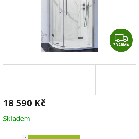
Z
ZDARMA
D
A
R
M
A
18 590 Kč
Měrná
Skladem
cena: