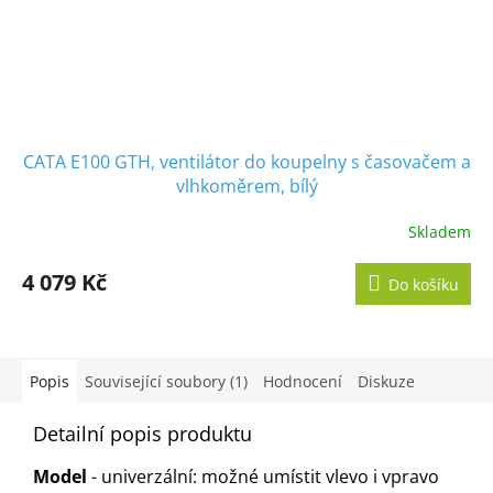
CATA E100 GTH, ventilátor do koupelny s časovačem a
vlhkoměrem, bílý
Skladem
Průměrné
hodnocení
produktu
4 079 Kč
Do košíku
je
5,0
z
5
hvězdiček.
Popis
Související soubory (1)
Hodnocení
Diskuze
Detailní popis produktu
Model
- univerzální: možné umístit vlevo i vpravo