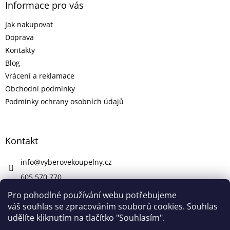
Informace pro vás
Jak nakupovat
Doprava
Kontakty
Blog
Vrácení a reklamace
Obchodní podmínky
Podmínky ochrany osobních údajů
Kontakt
info
@
vyberovekoupelny.cz
605 570 770
https://www.facebook.com/vyberovekoupelny/
Pro pohodlné používání webu potřebujeme
váš souhlas se zpracováním souborů cookies. Souhlas
udělíte kliknutím na tlačítko "Souhlasím".