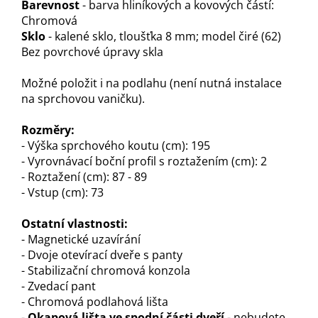
Barevnost
- barva hliníkových a kovových částí:
Chromová
Sklo
- kalené sklo, tloušťka 8 mm; model čiré (62)
Bez povrchové úpravy skla
Možné položit i na podlahu (není nutná instalace
na sprchovou vaničku).
Rozměry:
- Výška sprchového koutu (cm): 195
- Vyrovnávací boční profil s roztažením (cm): 2
- Roztažení (cm): 87 - 89
- Vstup (cm): 73
Ostatní vlastnosti:
- Magnetické uzavírání
- Dvoje otevírací dveře s panty
- Stabilizační chromová konzola
- Zvedací pant
- Chromová podlahová lišta
-
Okapová lišta ve spodní části dveří
- nebudete