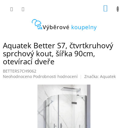
Přejít
NÁKUP
na
obsah
KOŠÍK
Aquatek Better S7, čtvrtkruhový
sprchový kout, šířka 90cm,
otevírací dveře
BETTERS7CH9062
Průměrné
Neohodnoceno
Podrobnosti hodnocení
Značka:
Aquatek
hodnocení
produktu
je
0,0
z
5
hvězdiček.