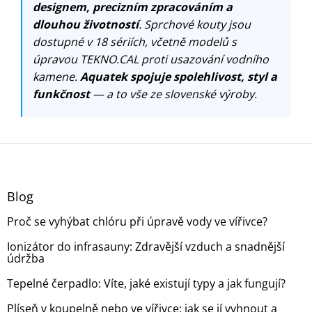
designem, precizním zpracováním a
dlouhou životností
. Sprchové kouty jsou
dostupné v 18 sériích, včetně modelů s
úpravou TEKNO.CAL proti usazování vodního
kamene.
Aquatek spojuje spolehlivost, styl a
funkčnost
— a to vše ze slovenské výroby.
Z
á
p
a
Blog
t
Proč se vyhýbat chlóru při úpravě vody ve vířivce?
í
Ionizátor do infrasauny: Zdravější vzduch a snadnější
údržba
Tepelné čerpadlo: Víte, jaké existují typy a jak fungují?
Plíseň v koupelně nebo ve vířivce: jak se jí vyhnout a