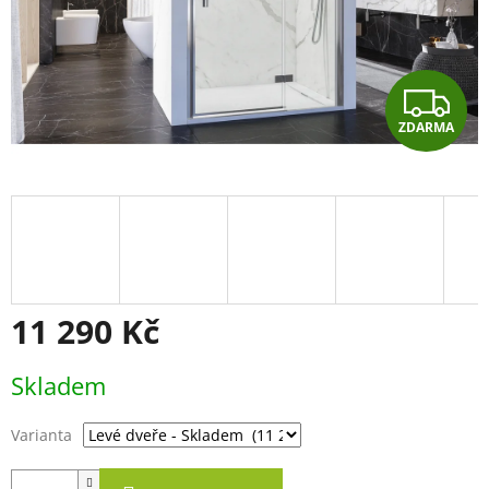
Z
ZDARMA
D
A
R
M
A
11 290 Kč
Měrná
Skladem
cena:
Varianta