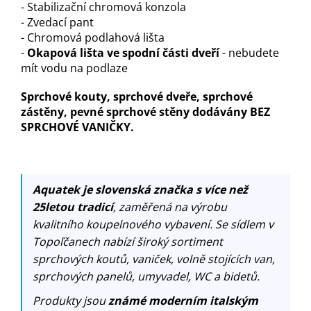
- Stabilizační chromová konzola
- Zvedací pant
- Chromová podlahová lišta
-
Okapová lišta ve spodní části dveří
- nebudete
mít vodu na podlaze
Sprchové kouty, sprchové dveře, sprchové
zástěny, pevné sprchové stěny dodávány BEZ
SPRCHOVÉ VANIČKY.
Aquatek je slovenská značka s více než
25letou tradicí
, zaměřená na výrobu
kvalitního koupelnového vybavení. Se sídlem v
Topoľčanech nabízí široký sortiment
sprchových koutů, vaniček, volně stojících van,
sprchových panelů, umyvadel, WC a bidetů.
Produkty jsou
známé moderním italským