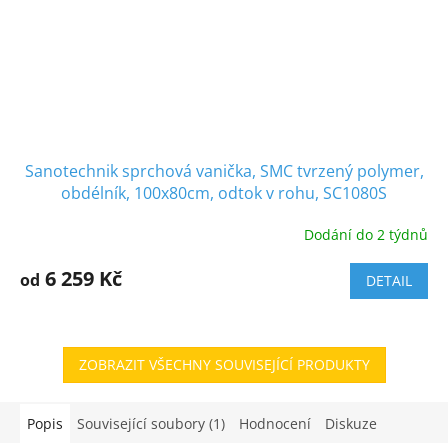
Sanotechnik sprchová vanička, SMC tvrzený polymer,
obdélník, 100x80cm, odtok v rohu, SC1080S
Dodání do 2 týdnů
6 259 Kč
od
DETAIL
ZOBRAZIT VŠECHNY SOUVISEJÍCÍ PRODUKTY
Popis
Související soubory (1)
Hodnocení
Diskuze