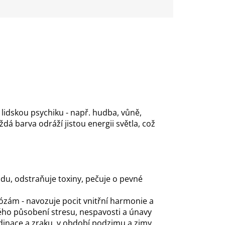
 lidskou psychiku - např. hudba, vůně,
ždá barva odráží jistou energii světla, což
tidu, odstraňuje toxiny, pečuje o pevné
ózám - navozuje pocit vnitřní harmonie a
bého působení stresu, nespavosti a únavy
rdinace a zraku, v období podzimu a zimy