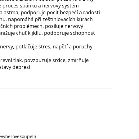
je proces spánku a nervový systém
 a astma, podporuje pocit bezpečí a radosti
měnu, napomáhá při zeštíhlovacích kúrách
udečních problémech, posiluje nervový
 snižuje chuť k jídlu, podporuje schopnost
 nervy, potlačuje stres, napětí a poruchy
krevní tlak, povzbuzuje srdce, zmírňuje
stavy depresí
@
vyberovekoupeln