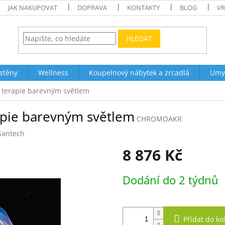
JAK NAKUPOVAT
DOPRAVA
KONTAKTY
BLOG
VR
HLEDAT
stěny
Wellness
Koupelnový nábytek a zrcadlá
Umy
 terapie barevným světlem
apie barevným světlem
CHROMOAKR
Santech
8 876 Kč
Měrná
Dodání do 2 týdnů
cena:
Přidat do ko