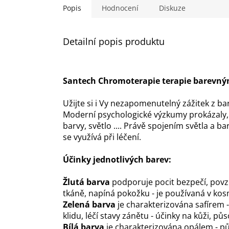
Popis
Hodnocení
Diskuze
Detailní popis produktu
Santech Chromoterapie terapie barevný
Užijte si i Vy nezapomenutelný zážitek z b
Moderní psychologické výzkumy prokázaly, ž
barvy, světlo .... Právě spojením světla a b
se využívá při léčení.
Účinky jednotlivých barev:
Žlutá barva
podporuje pocit bezpečí, povzbu
tkáně, napíná pokožku - je používaná v kos
Zelená barva
je charakterizována safírem 
klidu, léčí stavy zánětu - účinky na kůži,
Bílá barva
je charakterizována opálem - pů