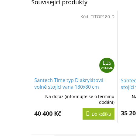
Související produkty
Kód:
TITOP180-D
Z
ZDARMA
D
A
Santech Time typ D akrylátová
Santec
R
volně stojící vana 180x80 cm
stojíc
M
Na dotaz (informujte se o termínu
Na
A
dodání)
35 20
40 400 Kč
Do košíku