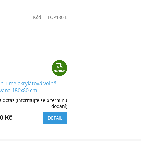
Kód:
TITOP180-L
Z
ZDARMA
D
A
h Time akrylátová volně
R
í vana 180x80 cm
M
 dotaz (informujte se o termínu
A
dodání)
0 Kč
DETAIL