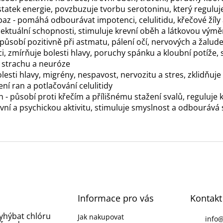
statek energie, povzbuzuje tvorbu serotoninu, který regulu
opaz - pomáhá odbourávat impotenci, celulitidu, křečové žíly
elektuální schopnosti, stimuluje krevní oběh a látkovou vý
 - působí pozitivně při astmatu, pálení očí, nervových a žal
ci, zmírňuje bolesti hlavy, poruchy spánku a kloubní potíže,
 strachu a neuróze
lesti hlavy, migrény, nespavost, nervozitu a stres, zklidňuje
í ran a potlačování celulitidy
n - působí proti křečím a přílišnému stažení svalů, reguluje 
vní a psychickou aktivitu, stimuluje smyslnost a odbourává 
Informace pro vás
Kontakt
vyhýbat chlóru
Jak nakupovat
info