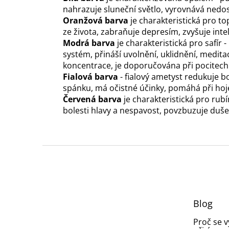
nahrazuje sluneční světlo, vyrovnává nedo
Oranžová barva
je charakteristická pro t
ze života, zabraňuje depresím, zvyšuje int
Modrá barva
je charakteristická pro safír
systém, přináší uvolnění, uklidnění, medita
koncentrace, je doporučována při pocitech
Fialová barva
- fialový ametyst redukuje bo
spánku, má očistné účinky, pomáhá při hojen
Červená barva
je charakteristická pro rubí
bolesti hlavy a nespavost, povzbuzuje duše
Z
á
p
a
t
Blog
í
Proč se 