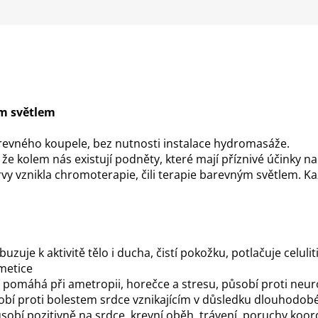
m světlem
arevného koupele, bez nutnosti instalace hydromasáže.
e kolem nás existují podněty, které mají příznivé účinky na
arvy vznikla chromoterapie, čili terapie barevným světlem. Ka
zuje k aktivitě tělo i ducha, čistí pokožku, potlačuje celuli
metice
- pomáhá při ametropii, horečce a stresu, působí proti neur
 působí proti bolestem srdce vznikajícím v důsledku dlouhodo
sobí pozitivně na srdce, krevní oběh, trávení, poruchy koo