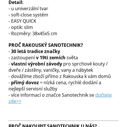
Detail:
- u
univerzální tvar
- soft-close systém
- EASY QUICK
- optik: slim
- Rozměry: 38x45x5 cm
PROČ RAKOUSKÝ SANOTECHNIK?
-
30 letá tradice značky
- zastoupení
v 19ti zemích
světa
-
vlastní výrobní závody
pro sprchové kouty /
dveře / zástěny, vaničky, vany a nábytek
- dovážíme zboží přímo z Rakouska k vám domů
-
přímý dovoz
= nízká cena, rychlé dodání a
nejlepší servisní služby
- více informací o značce Sanotechnik se
dočtete
zde>>
PROČ NAKOUPIT SANOTECHNIK U NÁS?