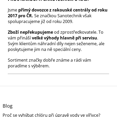
Jsme
přímý dovozce z rakouské centrály od roku
2017 pro ČR.
Se značkou Sanotechnik však
spolupracujeme již od roku 2009.
Zboží nepřekupujeme
od zprostředkovatele. To
vám přináší
velké výhody hlavně při servisu
.
Svým klientům náhradní díly nejen seženeme, ale
poskytujeme jim na ně speciální ceny.
Sortiment značky dobře známe a rádi vám
poradíme s výběrem.
Z
á
p
a
Blog
t
Proč se vyhýbat chlóru při úpravě vody ve vířivce?