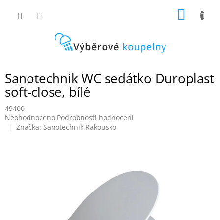
Přejít
NÁKUP
na
obsah
KOŠÍK
Sanotechnik WC sedátko Duroplast
soft-close, bílé
49400
Průměrné
Neohodnoceno
Podrobnosti hodnocení
hodnocení
Značka:
Sanotechnik Rakousko
produktu
je
0,0
z
5
hvězdiček.