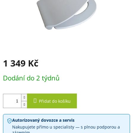
1 349 Kč
Měrná
Dodání do 2 týdnů
cena:
Přidat do košíku
Autorizovaný dovozce a servis
Nakupujete přímo u specialisty — s plnou podporou a
zázemím.