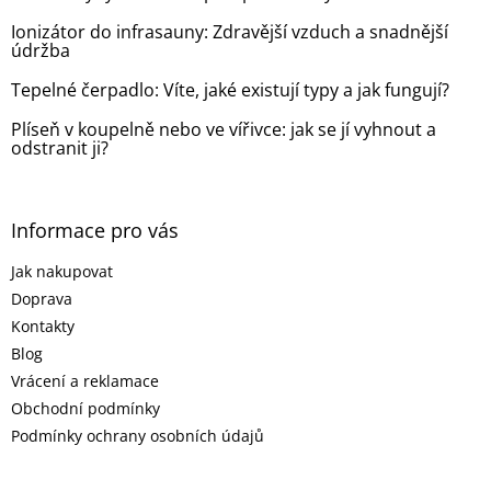
í
Ionizátor do infrasauny: Zdravější vzduch a snadnější
údržba
Tepelné čerpadlo: Víte, jaké existují typy a jak fungují?
Plíseň v koupelně nebo ve vířivce: jak se jí vyhnout a
odstranit ji?
Informace pro vás
Jak nakupovat
Doprava
Kontakty
Blog
Vrácení a reklamace
Obchodní podmínky
Podmínky ochrany osobních údajů