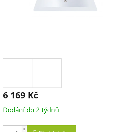
6 169 Kč
Měrná
Dodání do 2 týdnů
cena: