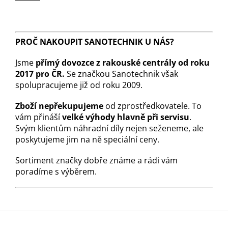
PROČ NAKOUPIT SANOTECHNIK U NÁS?
Jsme
přímý dovozce z rakouské centrály od roku
2017 pro ČR.
Se značkou Sanotechnik však
spolupracujeme již od roku 2009.
Zboží nepřekupujeme
od zprostředkovatele. To
vám přináší
velké výhody hlavně při servisu
.
Svým klientům náhradní díly nejen seženeme, ale
poskytujeme jim na ně speciální ceny.
Sortiment značky dobře známe a rádi vám
poradíme s výběrem.
Z
á