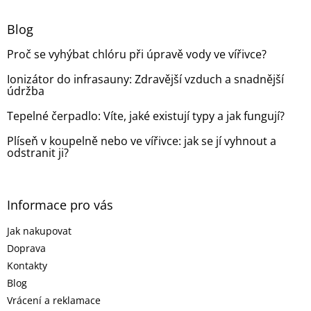
p
a
Blog
t
Proč se vyhýbat chlóru při úpravě vody ve vířivce?
í
Ionizátor do infrasauny: Zdravější vzduch a snadnější
údržba
Tepelné čerpadlo: Víte, jaké existují typy a jak fungují?
Plíseň v koupelně nebo ve vířivce: jak se jí vyhnout a
odstranit ji?
Informace pro vás
Jak nakupovat
Doprava
Kontakty
Blog
Vrácení a reklamace