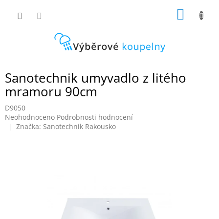
Přejít
NÁKUP
na
obsah
KOŠÍK
Sanotechnik umyvadlo z litého
mramoru 90cm
D9050
Průměrné
Neohodnoceno
Podrobnosti hodnocení
hodnocení
Značka:
Sanotechnik Rakousko
produktu
je
0,0
z
5
hvězdiček.