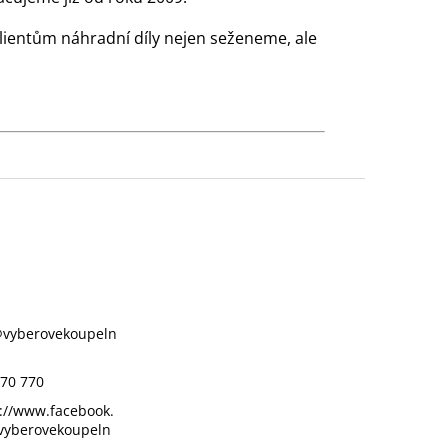
klientům náhradní díly nejen seženeme, ale
@
vyberovekoupeln
70 770
://www.facebook.
vyberovekoupeln