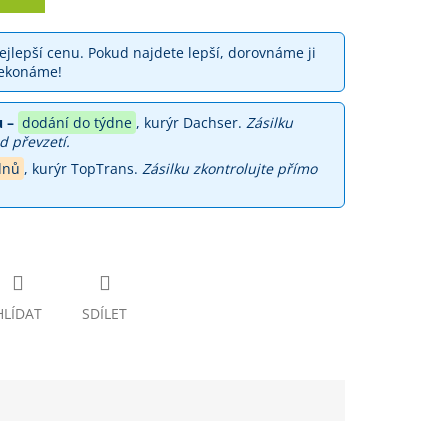
jlepší cenu. Pokud najdete lepší, dorovnáme ji
ekonáme!
 –
dodání do týdne
, kurýr Dachser.
Zásilku
d převzetí.
dnů
, kurýr TopTrans.
Zásilku zkontrolujte přímo
HLÍDAT
SDÍLET