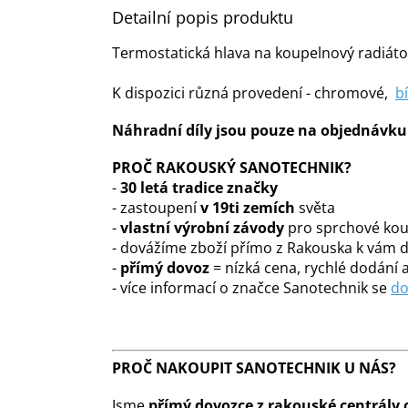
Detailní popis produktu
Termostatická hlava na koupelnový radiáto
K dispozici různá provedení - chromové,
bí
Náhradní díly jsou pouze na objednávku a
PROČ RAKOUSKÝ SANOTECHNIK?
-
30 letá tradice značky
- zastoupení
v 19ti zemích
světa
-
vlastní výrobní závody
pro sprchové kout
- dovážíme zboží přímo z Rakouska k vám
-
přímý dovoz
= nízká cena, rychlé dodání a
- více informací o značce Sanotechnik se
do
PROČ NAKOUPIT SANOTECHNIK U NÁS?
Jsme
přímý dovozce z rakouské centrály 