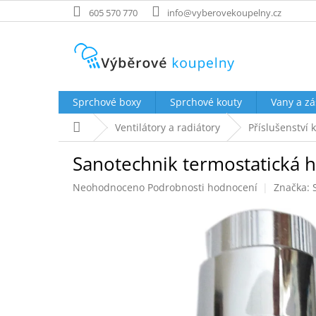
Přejít
605 570 770
info@vyberovekoupelny.cz
na
obsah
Sprchové boxy
Sprchové kouty
Vany a zá
Domů
Ventilátory a radiátory
Příslušenství 
Sanotechnik termostatická h
Průměrné
Neohodnoceno
Podrobnosti hodnocení
Značka:
hodnocení
produktu
je
0,0
z
5
hvězdiček.