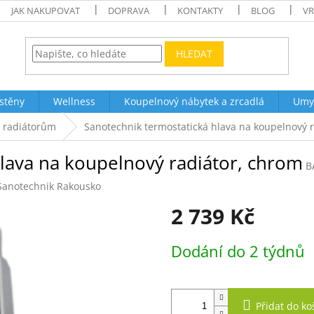
JAK NAKUPOVAT
DOPRAVA
KONTAKTY
BLOG
VR
HLEDAT
stěny
Wellness
Koupelnový nábytek a zrcadlá
Umy
k radiátorům
Sanotechnik termostatická hlava na koupelnový 
lava na koupelnový radiátor, chrom
B
Sanotechnik Rakousko
2 739 Kč
Měrná
Dodání do 2 týdnů
cena:
Přidat do ko