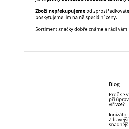
Zboží nepřekupujeme
od zprostředkovate
poskytujeme jim na ně speciální ceny.
Sortiment značky dobře známe a rádi vám
Z
á
p
a
t
Blog
í
Proč se 
při úprav
vířivce?
Ionizátor
Zdravější
snadnějš