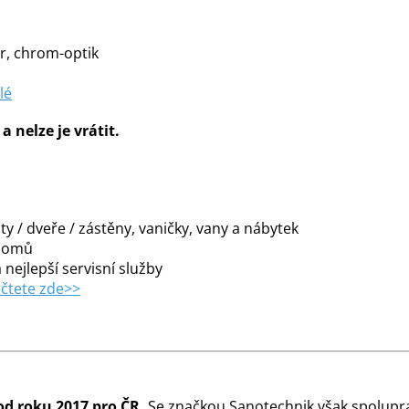
r, chrom-optik
lé
 nelze je vrátit.
y / dveře / zástěny, vaničky, vany a nábytek
 domů
 nejlepší servisní služby
čtete zde>>
od roku 2017 pro ČR.
Se značkou Sanotechnik však spolupra