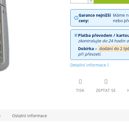
Garance nejnižší
Máme ne
ceny:
nebo př
Platba převodem / kartou
zkontrolujte do 24 hodin o
Dobírka –
dodání do 2 tý
při převzetí.
Detailní informace
TISK
ZEPTAT SE
a
Ostatní informace