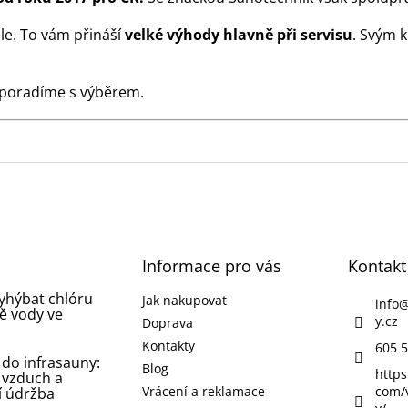
le. To vám přináší
velké výhody hlavně při servisu
. Svým 
 poradíme s výběrem.
Informace pro vás
Kontakt
vyhýbat chlóru
Jak nakupovat
info
ě vody ve
y.cz
Doprava
Kontakty
605 5
 do infrasauny:
Blog
https
 vzduch a
Vrácení a reklamace
com/
í údržba