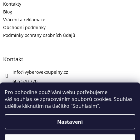
Kontakty
Blog
Vrácení a reklamace
Obchodní podmínky
Podmínky ochrany osobních údajů
Kontakt
info
@
vyberovekoupelny.cz
605 570 770
https://www.facebook.com/vyberovekoupelny/
Pro pohodlné používání webu potřebujeme
váš souhlas se zpracováním souborů cookies. Souhlas
udělíte kliknutím na tlačítko "Souhlasím".
Vytvořil Shoptet
Nastavení
V pátek 7. 8. máme firemní dovolenou. V případě potřeby nám
Copyright 2026
Výběrové Koupelny
. Všechna práva