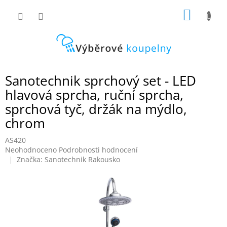
Přejít
NÁKUP
na
obsah
KOŠÍK
Sanotechnik sprchový set - LED
hlavová sprcha, ruční sprcha,
sprchová tyč, držák na mýdlo,
chrom
AS420
Průměrné
Neohodnoceno
Podrobnosti hodnocení
hodnocení
Značka:
Sanotechnik Rakousko
produktu
je
0,0
z
5
hvězdiček.