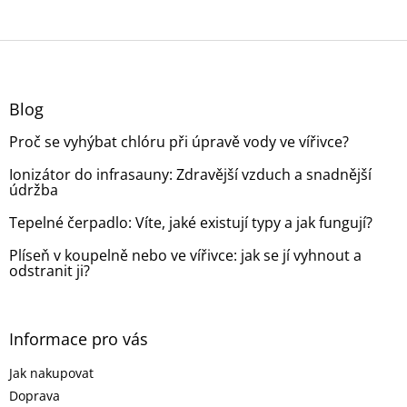
Z
á
p
a
Blog
t
Proč se vyhýbat chlóru při úpravě vody ve vířivce?
í
Ionizátor do infrasauny: Zdravější vzduch a snadnější
údržba
Tepelné čerpadlo: Víte, jaké existují typy a jak fungují?
Plíseň v koupelně nebo ve vířivce: jak se jí vyhnout a
odstranit ji?
Informace pro vás
Jak nakupovat
Doprava