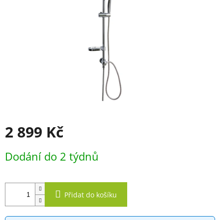
2 899 Kč
Měrná
Dodání do 2 týdnů
cena:
Přidat do košíku