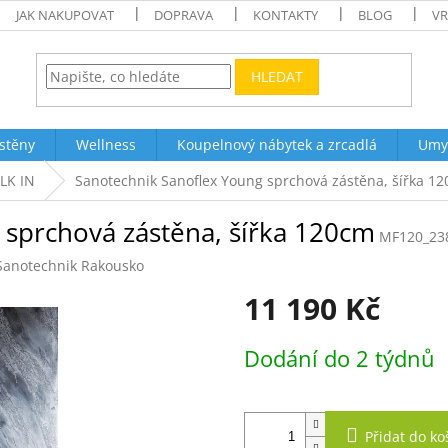
JAK NAKUPOVAT
DOPRAVA
KONTAKTY
BLOG
VR
HLEDAT
stěny
Wellness
Koupelnový nábytek a zrcadlá
Umy
LK IN
Sanotechnik Sanoflex Young sprchová zástěna, šířka 1
 sprchová zástěna, šířka 120cm
MF120_23
Sanotechnik Rakousko
11 190 Kč
Měrná
Dodání do 2 týdnů
cena:
Přidat do ko