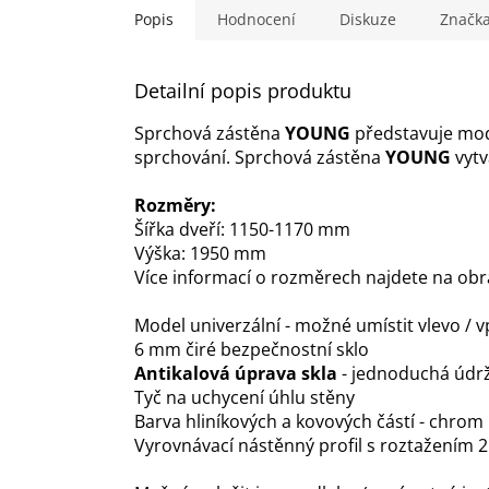
Popis
Hodnocení
Diskuze
Značk
Detailní popis produktu
Sprchová zástěna
YOUNG
představuje mod
sprchování. Sprchová zástěna
YOUNG
vyt
Rozměry:
Šířka dveří: 1150-1170 mm
Výška: 1950 mm
Více informací o rozměrech najdete na ob
Model univerzální - možné umístit vlevo / 
6 mm čiré bezpečnostní sklo
Antikalová úprava skla
- jednoduchá údr
Tyč na uchycení úhlu stěny
Barva hliníkových a kovových částí - chrom
Vyrovnávací nástěnný profil s roztažením 