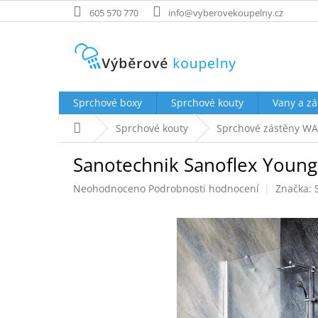
Přejít
605 570 770
info@vyberovekoupelny.cz
na
obsah
Sprchové boxy
Sprchové kouty
Vany a zá
Domů
Sprchové kouty
Sprchové zástěny WA
Sanotechnik Sanoflex Young
Průměrné
Neohodnoceno
Podrobnosti hodnocení
Značka:
hodnocení
produktu
je
0,0
z
5
hvězdiček.