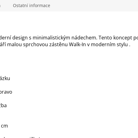
M
a
Ostatní informace
A
erní design s minimalistickým nádechem. Tento koncept pos
váří malou sprchovou zástěnu Walk-In v moderním stylu
.
rázku
vpravo
žba
2 cm