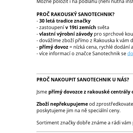
Možné položit i na podlahu (není nutná inst
PROČ RAKOUSKÝ SANOTECHNIK?
-
30 letá tradice značky
- zastoupení
v 19ti zemích
světa
-
vlastní výrobní závody
pro sprchové kout
- dovážíme zboží přímo z Rakouska k vám
-
přímý dovoz
= nízká cena, rychlé dodání a
- více informací o značce Sanotechnik se
do
PROČ NAKOUPIT SANOTECHNIK U NÁS?
Jsme
přímý dovozce z rakouské centrály 
Zboží nepřekupujeme
od zprostředkovate
poskytujeme jim na ně speciální ceny.
Sortiment značky dobře známe a rádi vám