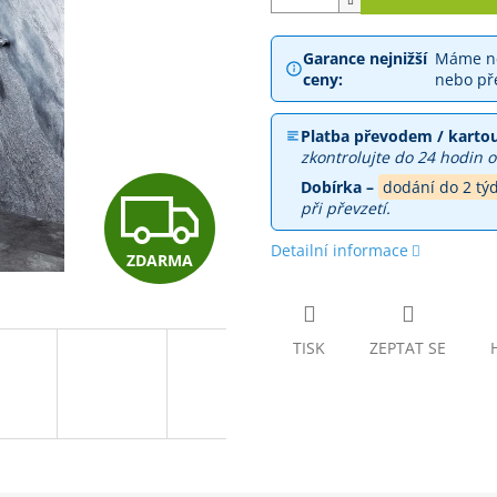
Garance nejnižší
Máme ne
ceny:
nebo př
Platba převodem / kartou
zkontrolujte do 24 hodin o
Dobírka –
dodání do 2 tý
Z
při převzetí.
Detailní informace
ZDARMA
D
A
TISK
ZEPTAT SE
R