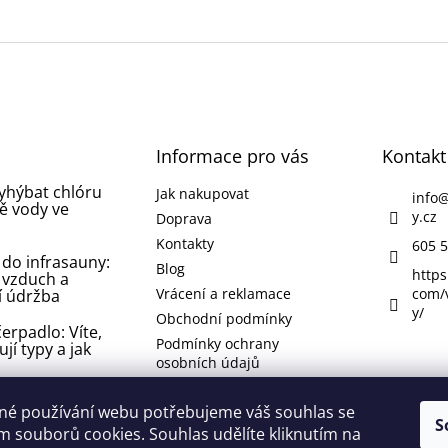
Informace pro vás
Kontakt
vyhýbat chlóru
Jak nakupovat
info
ě vody ve
y.cz
Doprava
Kontakty
605 5
 do infrasauny:
Blog
https
 vzduch a
Vrácení a reklamace
com/
í údržba
y/
Obchodní podmínky
erpadlo: Víte,
Podmínky ochrany
ují typy a jak
osobních údajů
 koupelně nebo
né používání webu potřebujeme váš souhlas se
 jak se jí
S
 souborů cookies. Souhlas udělíte kliknutím na
 odstranit ji?