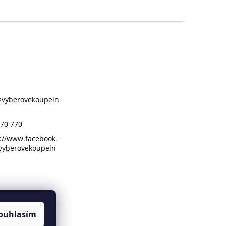
@
vyberovekoupeln
70 770
://www.facebook.
vyberovekoupeln
ouhlasím