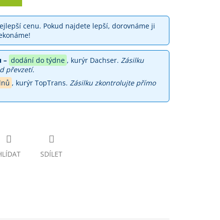
jlepší cenu. Pokud najdete lepší, dorovnáme ji
ekonáme!
 –
dodání do týdne
, kurýr Dachser.
Zásilku
d převzetí.
dnů
, kurýr TopTrans.
Zásilku zkontrolujte přímo
HLÍDAT
SDÍLET