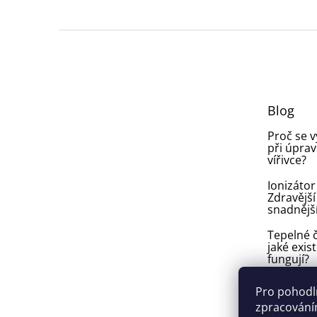
Z
á
p
a
t
Blog
í
Proč se 
při úprav
vířivce?
Ionizátor
Zdravější
snadnějš
Tepelné č
jaké exist
fungují?
Plíseň v
Pro pohodl
ve vířivce:
zpracováním
vyhnout a