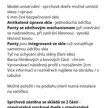
Model univerzální - sprchové dveře možné umístit
vlevo / vpravo
6 mm čiré bezpečnostní sklo
Antikalová úprava skla
- jednoduchá údržba
Panty se zdvihovým mechanismem
(při otevírání
se nadzvednou, při zavírání klesnou) - vysoká
těsnost koutu
Panty
jsou
integrované ve skle
což usnadňuje
samotnou údržbu skla
Tyč na uchycení úhlu stěny (fixní sklo)
Barva hliníkových a kovových částí - chrom
Vyrovnávací nástěnný profil s roztažením 2cm
Více informací o rozměrech najdete na obrázku / v
tabulce
Možné položit i na podlahu (není nutná instalace
na vaničku).
Sprchová zástěna se skládá ze 2 částí -
otevíratelné sprchové dveře + otevíratelné