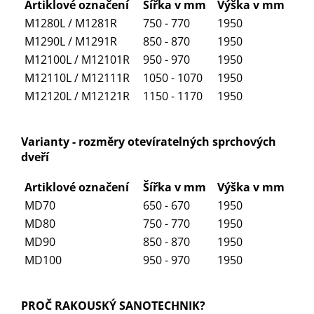
Artiklové označení
Šířka v mm
Výška v mm
M1280L / M1281R
750 - 770
1950
M1290L / M1291R
850 - 870
1950
M12100L / M12101R
950 - 970
1950
M12110L / M12111R
1050 - 1070
1950
M12120L / M12121R
1150 - 1170
1950
Varianty - rozměry otevíratelných sprchových
dveří
Artiklové označení
Šířka v mm
Výška v mm
MD70
650 - 670
1950
MD80
750 - 770
1950
MD90
850 - 870
1950
MD100
950 - 970
1950
PROČ RAKOUSKÝ SANOTECHNIK?