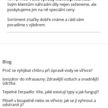
Svým klientům náhradní díly nejen seženeme, ale
poskytujeme jim na ně speciální ceny.
Sortiment značky dobře známe a rádi vám
poradíme s výběrem.
Z
á
p
a
Blog
t
Proč se vyhýbat chlóru při úpravě vody ve vířivce?
í
Ionizátor do infrasauny: Zdravější vzduch a snadnější
údržba
Tepelné čerpadlo: Víte, jaké existují typy a jak fungují?
Plíseň v koupelně nebo ve vířivce: jak se jí vyhnout a
odstranit ji?