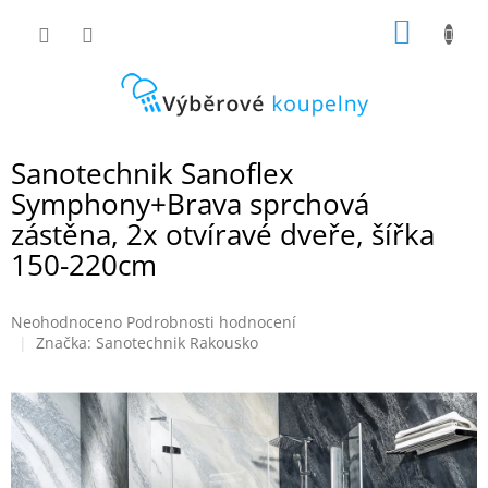
Přejít
NÁKUP
na
obsah
KOŠÍK
Sanotechnik Sanoflex
Symphony+Brava sprchová
zástěna, 2x otvíravé dveře, šířka
150-220cm
Průměrné
Neohodnoceno
Podrobnosti hodnocení
hodnocení
Značka:
Sanotechnik Rakousko
produktu
je
0,0
z
5
hvězdiček.