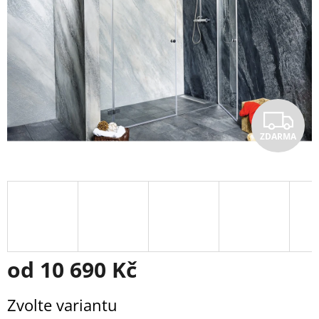
Z
ZDARMA
D
A
R
M
A
od
10 690 Kč
Měrná
Zvolte variantu
cena: