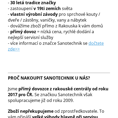
-
30 letá tradice značky
- zastoupení
v 19ti zemích
světa
-
vlastní výrobní závody
pro sprchové kouty /
dveře / zástěny, vaničky, vany a nábytek
- dovážíme zboží přímo z Rakouska k vám domů
-
přímý dovoz
= nízká cena, rychlé dodání a
nejlepší servisní služby
- více informací o značce Sanotechnik se
dočtete
zde>>
PROČ NAKOUPIT SANOTECHNIK U NÁS?
Jsme
přímý dovozce z rakouské centrály od roku
2017 pro ČR.
Se značkou Sanotechnik však
spolupracujeme již od roku 2009.
Zboží nepřekupujeme
od zprostředkovatele. To
vám přináší
velké výhody hlavně při servisu
.