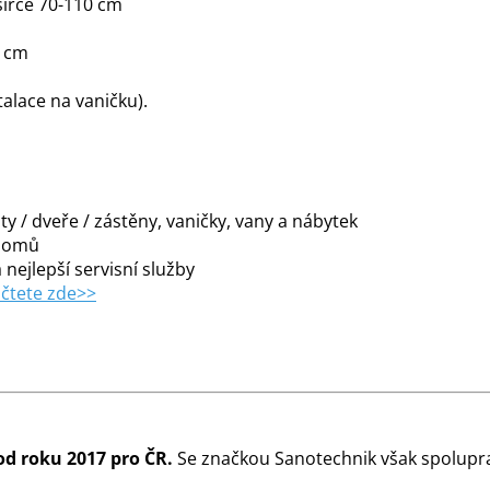
šířce 70-110 cm
2 cm
alace na vaničku).
y / dveře / zástěny, vaničky, vany a nábytek
 domů
 nejlepší servisní služby
čtete zde>>
od roku 2017 pro ČR.
Se značkou Sanotechnik však spolupra