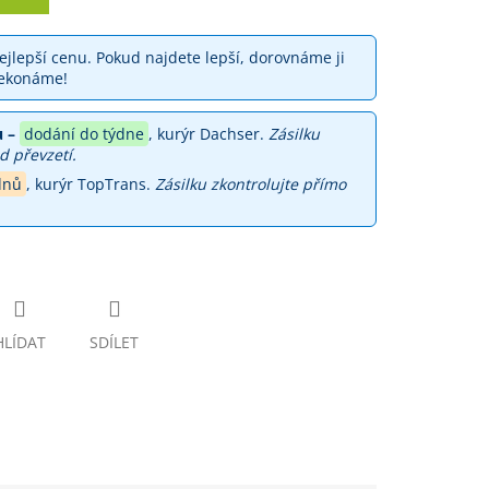
jlepší cenu. Pokud najdete lepší, dorovnáme ji
ekonáme!
 –
dodání do týdne
, kurýr Dachser.
Zásilku
d převzetí.
dnů
, kurýr TopTrans.
Zásilku zkontrolujte přímo
HLÍDAT
SDÍLET