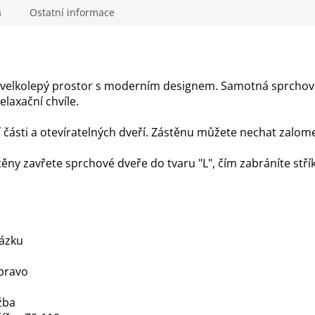
M
a
Ostatní informace
A
velkolepý prostor s moderním designem. Samotná sprchov
laxační chvíle.
ní části a otevíratelných dveří. Zástěnu můžete nechat zalom
těny zavřete sprchové dveře do tvaru "L", čím zabráníte stří
rázku
vpravo
žba