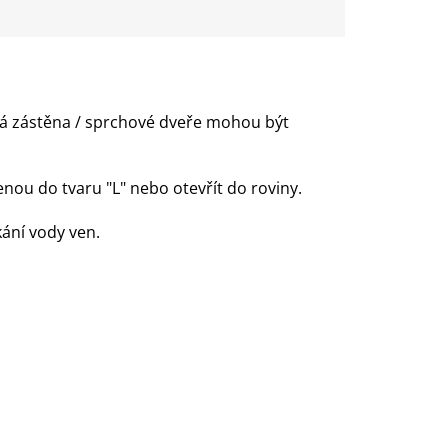
á zástěna / sprchové dveře mohou být
enou do tvaru "L" nebo otevřít do roviny.
kání vody ven.