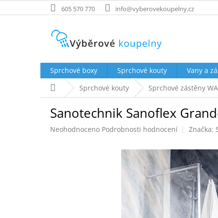
Přejít
605 570 770
info@vyberovekoupelny.cz
na
obsah
Sprchové boxy
Sprchové kouty
Vany a zá
Domů
Sprchové kouty
Sprchové zástěny WA
Sanotechnik Sanoflex Grand
Průměrné
Neohodnoceno
Podrobnosti hodnocení
Značka:
hodnocení
produktu
je
0,0
z
5
hvězdiček.