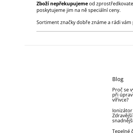
Zboží nepřekupujeme
od zprostředkovate
poskytujeme jim na ně speciální ceny.
Sortiment značky dobře známe a rádi vám
Z
á
p
a
t
Blog
í
Proč se 
při úprav
vířivce?
Ionizátor
Zdravější
snadnějš
Tepelné č