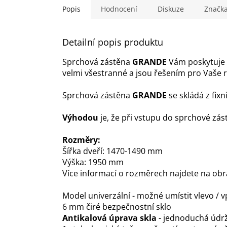
Popis
Hodnocení
Diskuze
Značk
Detailní popis produktu
Sprchová zástěna
GRANDE
Vám poskytuje 
velmi všestranné a jsou řešením pro Vaše re
Sprchová zástěna
GRANDE
se skládá z fix
Výhodou
je, že při vstupu do sprchové zás
Rozměry:
Šířka dveří: 1470-1490 mm
Výška: 1950 mm
Více informací o rozměrech najdete na ob
Model univerzální - možné umístit vlevo / 
6 mm čiré bezpečnostní sklo
Antikalová úprava skla
- jednoduchá údr