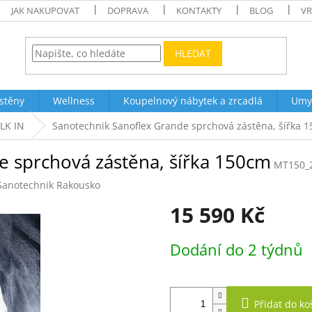
JAK NAKUPOVAT
DOPRAVA
KONTAKTY
BLOG
VR
HLEDAT
stěny
Wellness
Koupelnový nábytek a zrcadlá
Umy
LK IN
Sanotechnik Sanoflex Grande sprchová zástěna, šířka 
e sprchová zástěna, šířka 150cm
MT150_
Sanotechnik Rakousko
15 590 Kč
Měrná
Dodání do 2 týdnů
cena:
Přidat do ko