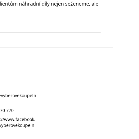
klientům náhradní díly nejen seženeme, ale
@
vyberovekoupeln
70 770
://www.facebook.
vyberovekoupeln