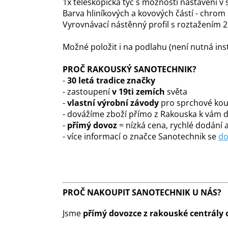
1x teleskopická tyč s možností nastavení v 
Barva hliníkových a kovových částí - chrom
Vyrovnávací nástěnný profil s roztažením 
Možné položit i na podlahu (není nutná inst
PROČ RAKOUSKÝ SANOTECHNIK?
-
30 letá tradice značky
- zastoupení
v 19ti zemích
světa
-
vlastní výrobní závody
pro sprchové kout
- dovážíme zboží přímo z Rakouska k vám
-
přímý dovoz
= nízká cena, rychlé dodání a
- více informací o značce Sanotechnik se
do
PROČ NAKOUPIT SANOTECHNIK U NÁS?
Jsme
přímý dovozce z rakouské centrály 