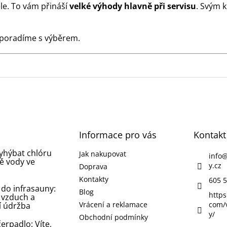
le. To vám přináší
velké výhody hlavně při servisu
. Svým 
 poradíme s výběrem.
Informace pro vás
Kontakt
vyhýbat chlóru
Jak nakupovat
info
ě vody ve
y.cz
Doprava
Kontakty
605 5
 do infrasauny:
Blog
https
 vzduch a
Vrácení a reklamace
com/
í údržba
y/
Obchodní podmínky
erpadlo: Víte,