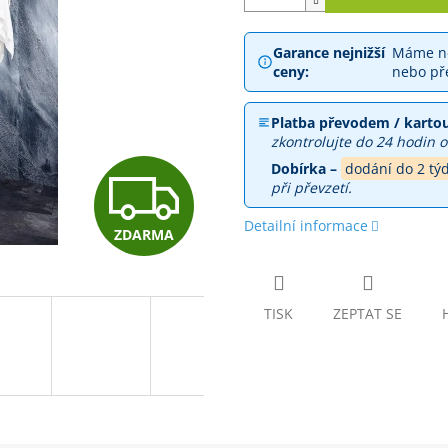
Garance nejnižší
Máme ne
ceny:
nebo př
Platba převodem / kartou
zkontrolujte do 24 hodin o
Dobírka –
dodání do 2 tý
Z
při převzetí.
Detailní informace
ZDARMA
D
A
TISK
ZEPTAT SE
R