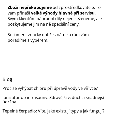
Zboží nepřekupujeme
od zprostředkovatele. To
vám přináší
velké výhody hlavně při servisu
.
Svým klientům náhradní díly nejen seženeme, ale
poskytujeme jim na ně speciální ceny.
Sortiment značky dobře známe a rádi vám
poradíme s výběrem.
Z
á
p
a
Blog
t
Proč se vyhýbat chlóru při úpravě vody ve vířivce?
í
Ionizátor do infrasauny: Zdravější vzduch a snadnější
údržba
Tepelné čerpadlo: Víte, jaké existují typy a jak fungují?