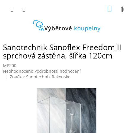
Přejít
NÁKUP
na
obsah
KOŠÍK
Sanotechnik Sanoflex Freedom II
sprchová zástěna, šířka 120cm
MP200
Průměrné
Neohodnoceno
Podrobnosti hodnocení
hodnocení
Značka:
Sanotechnik Rakousko
produktu
je
0,0
z
5
hvězdiček.