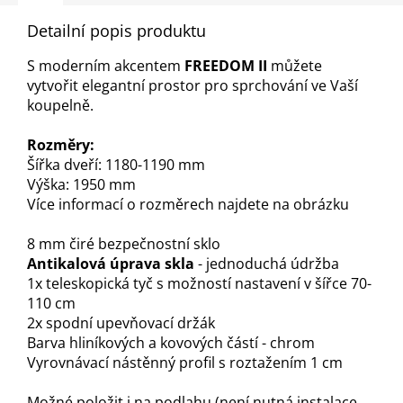
Detailní popis produktu
S moderním akcentem
FREEDOM II
můžete
vytvořit elegantní prostor pro sprchování ve Vaší
koupelně.
Rozměry:
Šířka dveří: 1180-1190 mm
Výška: 1950 mm
Více informací o rozměrech najdete na obrázku
8 mm čiré bezpečnostní sklo
Antikalová úprava skla
- jednoduchá údržba
1x teleskopická tyč s možností nastavení v šířce 70-
110 cm
2x spodní upevňovací držák
Barva hliníkových a kovových částí - chrom
Vyrovnávací nástěnný profil s roztažením 1 cm
Možné položit i na podlahu (není nutná instalace