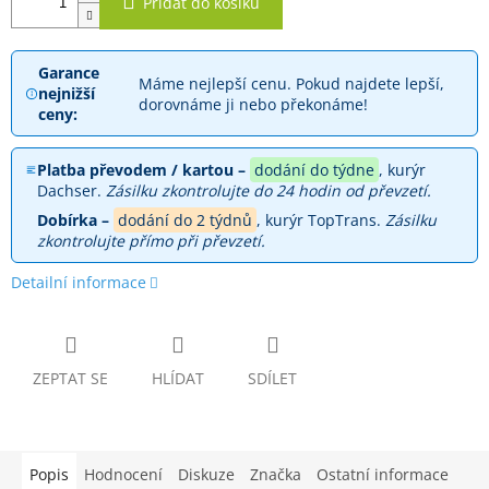
Přidat do košíku
Garance
Máme nejlepší cenu. Pokud najdete lepší,
nejnižší
dorovnáme ji nebo překonáme!
ceny:
Platba převodem / kartou –
dodání do týdne
, kurýr
Dachser.
Zásilku zkontrolujte do 24 hodin od převzetí.
Dobírka –
dodání do 2 týdnů
, kurýr TopTrans.
Zásilku
zkontrolujte přímo při převzetí.
Detailní informace
ZEPTAT SE
HLÍDAT
SDÍLET
Popis
Hodnocení
Diskuze
Značka
Ostatní informace