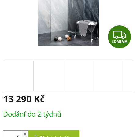
Z
ZDARMA
D
A
R
M
A
13 290 Kč
Měrná
Dodání do 2 týdnů
cena: