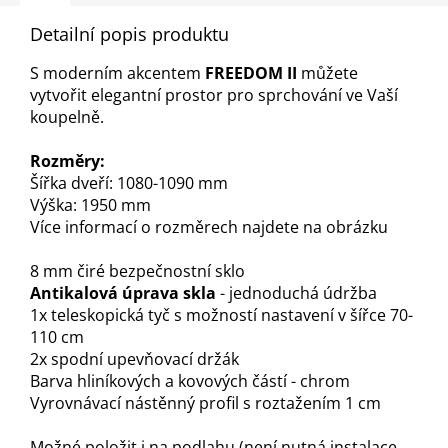
Detailní popis produktu
S moderním akcentem
FREEDOM II
můžete
vytvořit elegantní prostor pro sprchování ve Vaší
koupelně.
Rozměry:
Šířka dveří: 1080-1090 mm
Výška: 1950 mm
Více informací o rozměrech najdete na obrázku
8 mm čiré bezpečnostní sklo
Antikalová úprava skla
- jednoduchá údržba
1x teleskopická tyč s možností nastavení v šířce 70-
110 cm
2x spodní upevňovací držák
Barva hliníkových a kovových částí - chrom
Vyrovnávací nástěnný profil s roztažením 1 cm
Možné položit i na podlahu (není nutná instalace