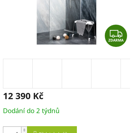
Z
ZDARMA
D
A
R
M
A
12 390 Kč
Měrná
Dodání do 2 týdnů
cena: