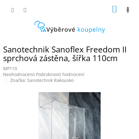
Přejít
NÁKUP
na
obsah
KOŠÍK
Sanotechnik Sanoflex Freedom II
sprchová zástěna, šířka 110cm
MP110
Průměrné
Neohodnoceno
Podrobnosti hodnocení
hodnocení
Značka:
Sanotechnik Rakousko
produktu
je
0,0
z
5
hvězdiček.