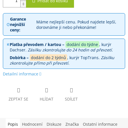
Přidat do košíku
Garance
Máme nejlepší cenu. Pokud najdete lepší,
nejnižší
dorovnáme ji nebo překonáme!
ceny:
Platba převodem / kartou –
dodání do týdne
, kurýr
Dachser.
Zásilku zkontrolujte do 24 hodin od převzetí.
Dobírka –
dodání do 2 týdnů
, kurýr TopTrans.
Zásilku
zkontrolujte přímo při převzetí.
Detailní informace
ZEPTAT SE
HLÍDAT
SDÍLET
Popis
Hodnocení
Diskuze
Značka
Ostatní informace