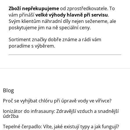
Zboží nepřekupujeme
od zprostředkovatele. To
vám přináší
velké výhody hlavně při servisu
.
Svým klientům náhradní díly nejen seženeme, ale
poskytujeme jim na ně speciální ceny.
Sortiment značky dobře známe a rádi vám
poradíme s výběrem.
Z
á
p
a
Blog
t
Proč se vyhýbat chlóru při úpravě vody ve vířivce?
í
Ionizátor do infrasauny: Zdravější vzduch a snadnější
údržba
Tepelné čerpadlo: Víte, jaké existují typy a jak fungují?