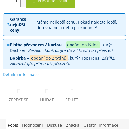
Přidat do košíku
Garance
Máme nejlepší cenu. Pokud najdete lepší,
nejnižší
dorovnáme ji nebo překonáme!
ceny:
Platba převodem / kartou –
dodání do týdne
, kurýr
Dachser.
Zásilku zkontrolujte do 24 hodin od převzetí.
Dobírka –
dodání do 2 týdnů
, kurýr TopTrans.
Zásilku
zkontrolujte přímo při převzetí.
Detailní informace
ZEPTAT SE
HLÍDAT
SDÍLET
Popis
Hodnocení
Diskuze
Značka
Ostatní informace