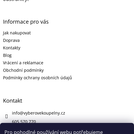
Informace pro vás
Jak nakupovat
Doprava
Kontakty
Blog
Vrácení a reklamace
Obchodní podmínky
Podmínky ochrany osobních údajů
Kontakt
info
@
vyberovekoupelny.cz
605 570 770
https://www.facebook.com/vyberovekoupelny/
Pro pohodlné používání webu potřebujeme