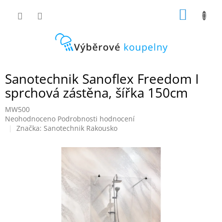
Přejít
NÁKUP
na
obsah
KOŠÍK
Sanotechnik Sanoflex Freedom I
sprchová zástěna, šířka 150cm
MW500
Průměrné
Neohodnoceno
Podrobnosti hodnocení
hodnocení
Značka:
Sanotechnik Rakousko
produktu
je
0,0
z
5
hvězdiček.