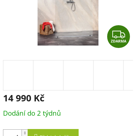
Z
ZDARMA
D
A
R
M
A
14 990 Kč
Měrná
Dodání do 2 týdnů
cena: