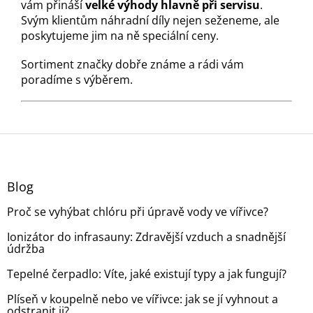
vám přináší
velké výhody hlavně při servisu
.
Svým klientům náhradní díly nejen seženeme, ale
poskytujeme jim na ně speciální ceny.
Sortiment značky dobře známe a rádi vám
poradíme s výběrem.
Z
á
p
a
Blog
t
Proč se vyhýbat chlóru při úpravě vody ve vířivce?
í
Ionizátor do infrasauny: Zdravější vzduch a snadnější
údržba
Tepelné čerpadlo: Víte, jaké existují typy a jak fungují?
Plíseň v koupelně nebo ve vířivce: jak se jí vyhnout a
odstranit ji?