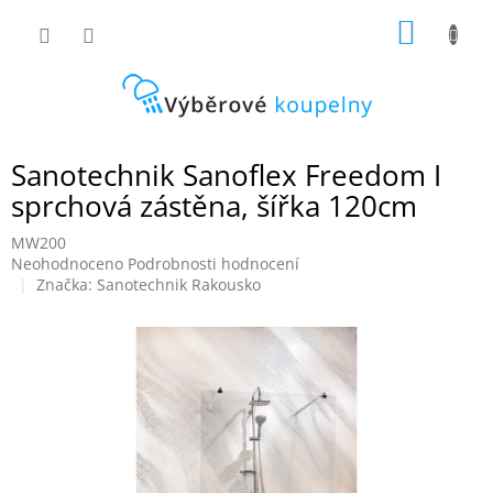
Přejít
NÁKUP
na
obsah
KOŠÍK
Sanotechnik Sanoflex Freedom I
sprchová zástěna, šířka 120cm
MW200
Průměrné
Neohodnoceno
Podrobnosti hodnocení
hodnocení
Značka:
Sanotechnik Rakousko
produktu
je
0,0
z
5
hvězdiček.