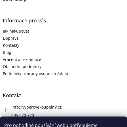
Informace pro vás
Jak nakupovat
Doprava
Kontakty
Blog
Vrácení a reklamace
Obchodní podmínky
Podmínky ochrany osobních údajů
Kontakt
info
@
vyberovekoupelny.cz
605 570 770
https://www.facebook.com/vyberovekoupelny/
Pro pohodlné používání webu potřebujeme