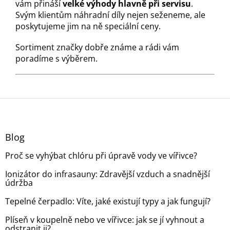
vám přináší
velké výhody hlavně při servisu
.
Svým klientům náhradní díly nejen seženeme, ale
poskytujeme jim na ně speciální ceny.
Sortiment značky dobře známe a rádi vám
poradíme s výběrem.
Z
á
p
a
Blog
t
Proč se vyhýbat chlóru při úpravě vody ve vířivce?
í
Ionizátor do infrasauny: Zdravější vzduch a snadnější
údržba
Tepelné čerpadlo: Víte, jaké existují typy a jak fungují?
Plíseň v koupelně nebo ve vířivce: jak se jí vyhnout a
odstranit ji?