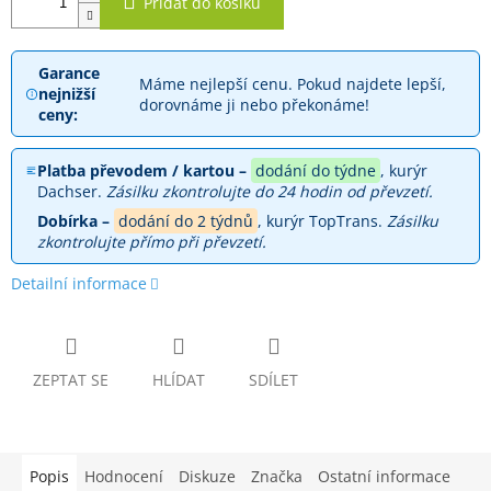
Přidat do košíku
Garance
Máme nejlepší cenu. Pokud najdete lepší,
nejnižší
dorovnáme ji nebo překonáme!
ceny:
Platba převodem / kartou –
dodání do týdne
, kurýr
Dachser.
Zásilku zkontrolujte do 24 hodin od převzetí.
Dobírka –
dodání do 2 týdnů
, kurýr TopTrans.
Zásilku
zkontrolujte přímo při převzetí.
Detailní informace
ZEPTAT SE
HLÍDAT
SDÍLET
Popis
Hodnocení
Diskuze
Značka
Ostatní informace