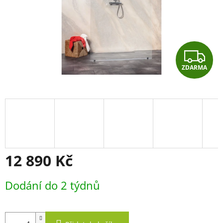
Z
ZDARMA
D
A
R
M
A
12 890 Kč
Měrná
Dodání do 2 týdnů
cena: