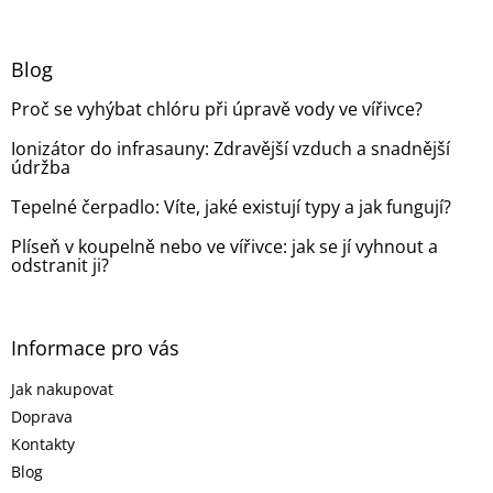
á
p
a
Blog
t
Proč se vyhýbat chlóru při úpravě vody ve vířivce?
í
Ionizátor do infrasauny: Zdravější vzduch a snadnější
údržba
Tepelné čerpadlo: Víte, jaké existují typy a jak fungují?
Plíseň v koupelně nebo ve vířivce: jak se jí vyhnout a
odstranit ji?
Informace pro vás
Jak nakupovat
Doprava
Kontakty
Blog