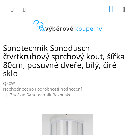
Přejít
NÁKUP
na
obsah
KOŠÍK
Sanotechnik Sanodusch
čtvrtkruhový sprchový kout, šířka
80cm, posuvné dveře, bílý, čiré
sklo
Q80W
Průměrné
Neohodnoceno
Podrobnosti hodnocení
hodnocení
Značka:
Sanotechnik Rakousko
produktu
je
0,0
z
5
hvězdiček.