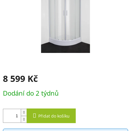
8 599 Kč
Měrná
Dodání do 2 týdnů
cena:
Přidat do košíku