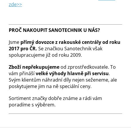
zde>>
PROČ NAKOUPIT SANOTECHNIK U NÁS?
Jsme
přímý dovozce z rakouské centrály od roku
2017 pro ČR.
Se značkou Sanotechnik však
spolupracujeme již od roku 2009.
Zboží nepřekupujeme
od zprostředkovatele. To
vám přináší
velké výhody hlavně při servisu
.
Svým klientům náhradní díly nejen seženeme, ale
poskytujeme jim na ně speciální ceny.
Sortiment značky dobře známe a rádi vám
poradíme s výběrem.
Z