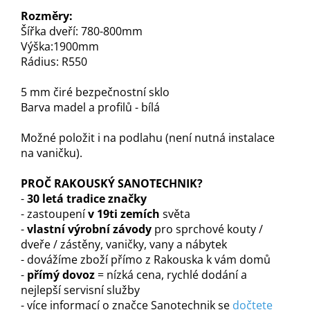
Rozměry:
Šířka dveří: 780-800mm
Výška:1900mm
Rádius: R550
5 mm čiré bezpečnostní sklo
Barva madel a profilů - bílá
Možné položit i na podlahu (není nutná instalace
na vaničku).
PROČ RAKOUSKÝ SANOTECHNIK?
-
30 letá tradice značky
- zastoupení
v 19ti zemích
světa
-
vlastní výrobní závody
pro sprchové kouty /
dveře / zástěny, vaničky, vany a nábytek
- dovážíme zboží přímo z Rakouska k vám domů
-
přímý dovoz
= nízká cena, rychlé dodání a
nejlepší servisní služby
- více informací o značce Sanotechnik se
dočtete