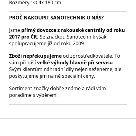
Rozměry : ∅ 4x 180 cm
PROČ NAKOUPIT SANOTECHNIK U NÁS?
Jsme
přímý dovozce z rakouské centrály od roku
2017 pro ČR.
Se značkou Sanotechnik však
spolupracujeme již od roku 2009.
Zboží nepřekupujeme
od zprostředkovatele. To
vám přináší
velké výhody hlavně při servisu
.
Svým klientům náhradní díly nejen seženeme, ale
poskytujeme jim na ně speciální ceny.
Sortiment značky dobře známe a rádi vám
poradíme s výběrem.
Z
á
p