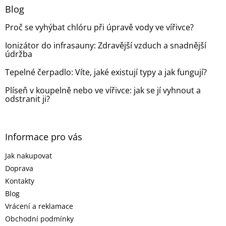
a
Blog
t
Proč se vyhýbat chlóru při úpravě vody ve vířivce?
í
Ionizátor do infrasauny: Zdravější vzduch a snadnější
údržba
Tepelné čerpadlo: Víte, jaké existují typy a jak fungují?
Plíseň v koupelně nebo ve vířivce: jak se jí vyhnout a
odstranit ji?
Informace pro vás
Jak nakupovat
Doprava
Kontakty
Blog
Vrácení a reklamace
Obchodní podmínky