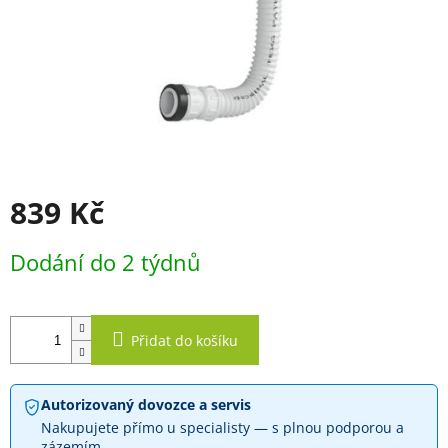
839 Kč
Měrná
Dodání do 2 týdnů
cena:
Přidat do košíku
Autorizovaný dovozce a servis
Nakupujete přímo u specialisty — s plnou podporou a
zázemím.