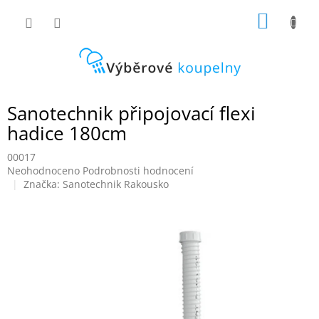
Přejít
NÁKUP
na
obsah
KOŠÍK
Sanotechnik připojovací flexi
hadice 180cm
00017
Průměrné
Neohodnoceno
Podrobnosti hodnocení
hodnocení
Značka:
Sanotechnik Rakousko
produktu
je
0,0
z
5
hvězdiček.