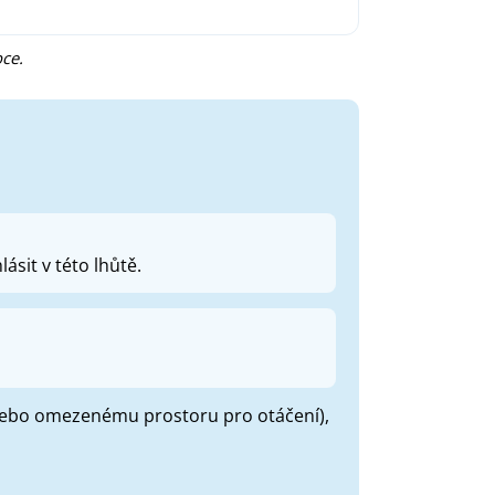
ce.
ásit v této lhůtě.
 nebo omezenému prostoru pro otáčení),