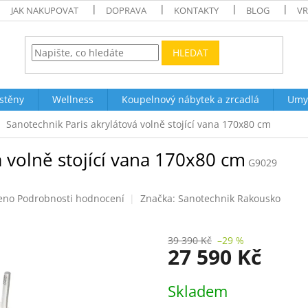
JAK NAKUPOVAT
DOPRAVA
KONTAKTY
BLOG
VR
HLEDAT
stěny
Wellness
Koupelnový nábytek a zrcadlá
Umy
Sanotechnik Paris akrylátová volně stojící vana 170x80 cm
 volně stojící vana 170x80 cm
G9029
eno
Podrobnosti hodnocení
Značka:
Sanotechnik Rakousko
39 390 Kč
–29 %
27 590 Kč
Měrná
Skladem
cena: