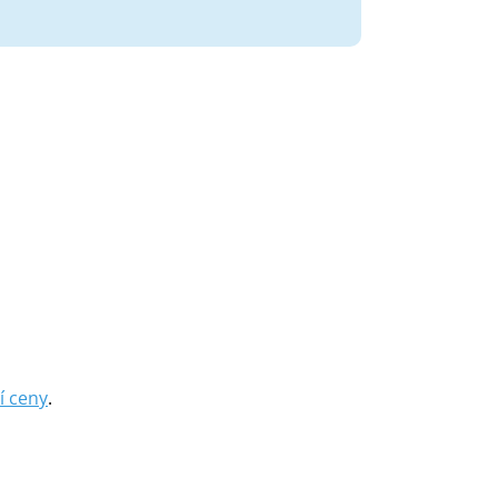
í ceny
.