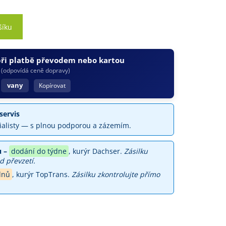
šíku
při platbě převodem nebo kartou
(odpovídá ceně dopravy)
vany
Kopírovat
servis
ialisty — s plnou podporou a zázemím.
 –
dodání do týdne
, kurýr Dachser.
Zásilku
d převzetí.
dnů
, kurýr TopTrans.
Zásilku zkontrolujte přímo