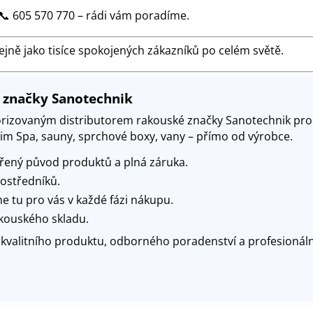
📞 605 570 770 – rádi vám poradíme.
tejně jako tisíce spokojených zákazníků po celém světě.
r značky Sanotechnik
orizovaným distributorem rakouské značky Sanotechnik pro
wim Spa, sauny, sprchové boxy, vany – přímo od výrobce.
řený původ produktů a plná záruka.
rostředníků.
e tu pro vás v každé fázi nákupu.
kouského skladu
.
u kvalitního produktu, odborného poradenství a profesionál