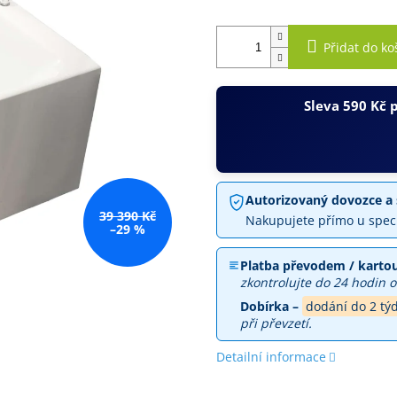
Přidat do ko
Sleva 590 Kč 
Autorizovaný dovozce a 
39 390 Kč
Nakupujete přímo u spec
–29 %
Platba převodem / kartou
zkontrolujte do 24 hodin o
Dobírka –
dodání do 2 tý
při převzetí.
Detailní informace