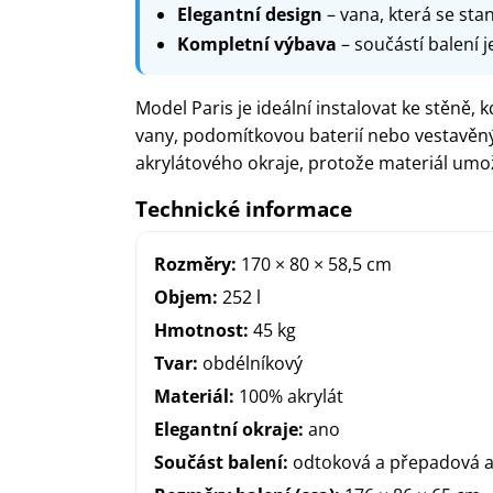
Elegantní design
– vana, která se st
Kompletní výbava
– součástí balení 
Model Paris je ideální instalovat ke stěně, 
vany, podomítkovou baterií nebo vestavěný
akrylátového okraje, protože materiál um
Technické informace
Rozměry:
170 × 80 × 58,5 cm
Objem:
252 l
Hmotnost:
45 kg
Tvar:
obdélníkový
Materiál:
100% akrylát
Elegantní okraje:
ano
Součást balení:
odtoková a přepadová 