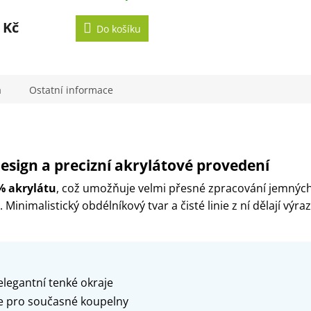
 Kč
Do košíku
a
Ostatní informace
 design a precizní akrylátové provedení
% akrylátu
, což umožňuje velmi přesné zpracování jemných
inimalistický obdélníkový tvar a čisté linie z ní dělají výra
elegantní tenké okraje
nie pro současné koupelny