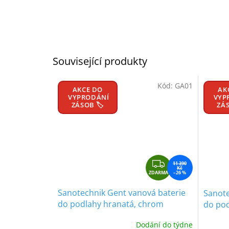
Související produkty
Kód:
GA01
AKCE DO
AK
VYPRODÁNÍ
VYP
ZÁSOB 🏷️
ZÁS
Z
11 390
Kč
ZDARMA
D
–26 %
A
Sanotechnik Gent vanová baterie
Sanote
R
do podlahy hranatá, chrom
do pod
M
A
Dodání do týdne