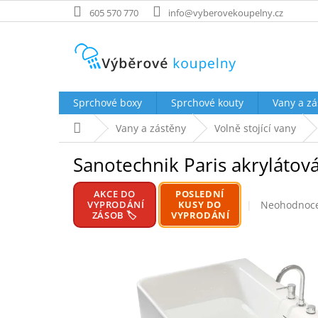
Přejít
605 570 770
info@vyberovekoupelny.cz
na
obsah
Sprchové boxy
Sprchové kouty
Vany a zá
Domů
Vany a zástěny
Volně stojící vany
Sanotechnik Paris akrylátová
AKCE DO
POSLEDNÍ
Průměrné
VYPRODÁNÍ
KUSY DO
Neohodnoc
ZÁSOB 🏷️
VYPRODÁNÍ
hodnocení
produktu
je
0,0
z
5
hvězdiček.