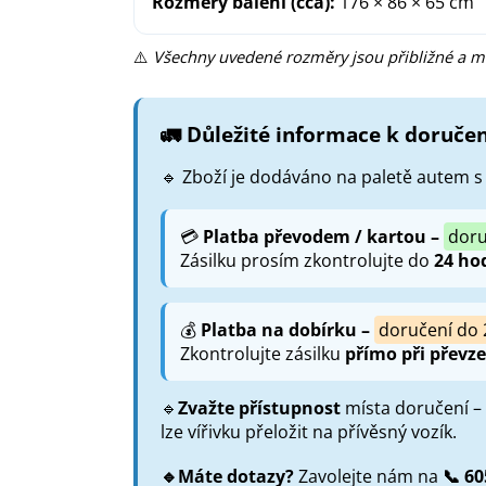
Rozměry balení (cca):
176 × 86 × 65 cm
⚠️
Všechny uvedené rozměry jsou přibližné a m
🚛 Důležité informace k doručen
🔹 Zboží je dodáváno na paletě autem 
💳
Platba převodem / kartou –
doru
Zásilku prosím zkontrolujte do
24 ho
💰
Platba na dobírku –
doručení do 
Zkontrolujte zásilku
přímo při převze
🔹
Zvažte přístupnost
místa doručení –
lze vířivku přeložit na přívěsný vozík.
🔹Máte dotazy?
Zavolejte nám na
📞 60