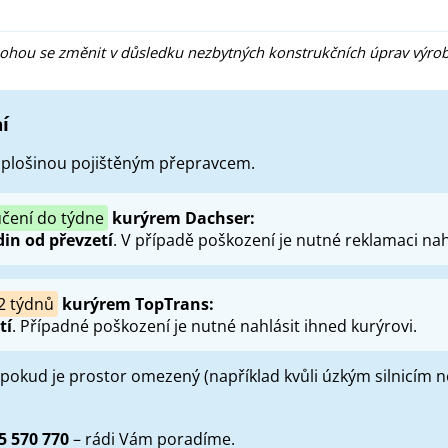
ohou se změnit v důsledku nezbytných konstrukčních úprav výrob
í
s plošinou pojištěným přepravcem.
čení do týdne
kurýrem Dachser:
din od převzetí
. V případě poškození je nutné reklamaci nahl
2 týdnů
kurýrem TopTrans:
tí
. Případné poškození je nutné nahlásit ihned kurýrovi.
 pokud je prostor omezený (například kvůli úzkým silnicím
5 570 770
– rádi Vám poradíme.