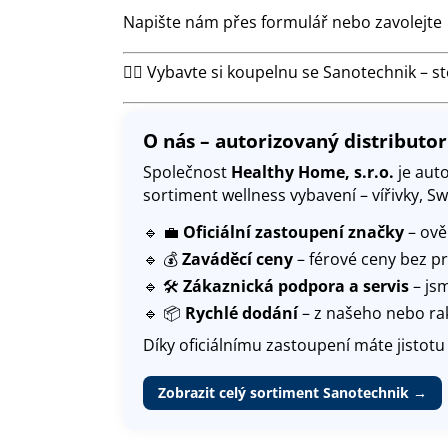
Napište nám přes formulář nebo zavolejte 
🧖‍♂️ Vybavte si koupelnu se Sanotechnik – s
O nás – autorizovaný distributo
Společnost
Healthy Home, s.r.o.
je aut
sortiment wellness vybavení – vířivky, S
🔹 💼
Oficiální zastoupení značky
– ově
🔹 💰
Zaváděcí ceny
– férové ceny bez p
🔹 🛠️
Zákaznická podpora a servis
– jsm
🔹 📦
Rychlé dodání
– z našeho nebo ra
Díky oficiálnímu zastoupení máte jistot
Zobrazit celý sortiment Sanotechnik →