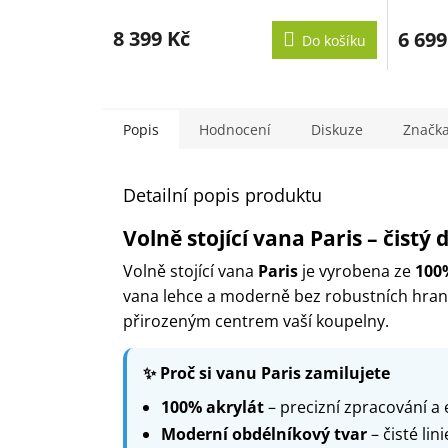
8 399 Kč
6 699
Do košíku
Popis
Hodnocení
Diskuze
Značk
Detailní popis produktu
Volně stojící vana Paris – čistý
Volně stojící vana
Paris
je vyrobena ze
100
vana lehce a moderně bez robustních hran. M
přirozeným centrem vaší koupelny.
✨ Proč si vanu Paris zamilujete
100% akrylát
– precizní zpracování a 
Moderní obdélníkový tvar
– čisté li