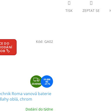
TISK
ZEPTAT SE
Kód:
GA02
CE DO
RODÁNÍ
OB 🏷️
Z
11 390
Kč
ZDARMA
D
–41 %
A
chnik Roma vanová baterie
R
lahy oblá, chrom
M
A
Dodání do týdne