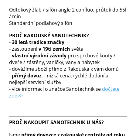
Odtokový žlab / sifón angle 2 confluo, průtok do 55l
/ min
Standardní podlahový sifón
PROČ RAKOUSKÝ SANOTECHNIK?
-
30 letá tradice značky
- zastoupení
v 19ti zemích
světa
-
vlastní výrobní závody
pro sprchové kouty /
dveře / zástěny, vaničky, vany a nábytek
- dovážíme zboží přímo z Rakouska k vám domů
-
přímý dovoz
= nízká cena, rychlé dodání a
nejlepší servisní služby
- více informací o značce Sanotechnik se
dočtete
zde>>
PROČ NAKOUPIT SANOTECHNIK U NÁS?
Jsme
přímý dovozce z rakouské centrály od roku