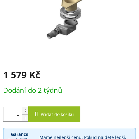
1 579 Kč
Měrná
Dodání do 2 týdnů
cena:
Přidat do košíku
Garance
Máme nejlepší cenu. Pokud najdete lepší,