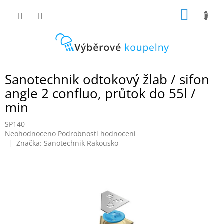
Přejít
NÁKUP
na
obsah
KOŠÍK
Sanotechnik odtokový žlab / sifon
angle 2 confluo, průtok do 55l /
min
SP140
Průměrné
Neohodnoceno
Podrobnosti hodnocení
hodnocení
Značka:
Sanotechnik Rakousko
produktu
je
0,0
z
5
hvězdiček.