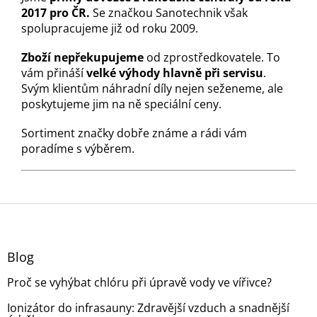
2017 pro ČR.
Se značkou Sanotechnik však
spolupracujeme již od roku 2009.
Zboží nepřekupujeme
od zprostředkovatele. To
vám přináší
velké výhody hlavně při servisu
.
Svým klientům náhradní díly nejen seženeme, ale
poskytujeme jim na ně speciální ceny.
Sortiment značky dobře známe a rádi vám
poradíme s výběrem.
Z
á
p
a
Blog
t
Proč se vyhýbat chlóru při úpravě vody ve vířivce?
í
Ionizátor do infrasauny: Zdravější vzduch a snadnější