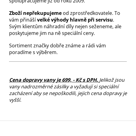
spolupracujeme již od roku 2009.
Zboží nepřekupujeme
od zprostředkovatele. To
vám přináší
velké výhody hlavně při servisu
.
Svým klientům náhradní díly nejen seženeme, ale
poskytujeme jim na ně speciální ceny.
Sortiment značky dobře známe a rádi vám
poradíme s výběrem.
Cena dopravy vany je 699, - Kč s DPH.
Jelikož jsou
vany nadrozměrné zásilky a vyžadují si speciální
zacházení aby se nepoškodili, jejich cena dopravy je
vyšší.
Z
á