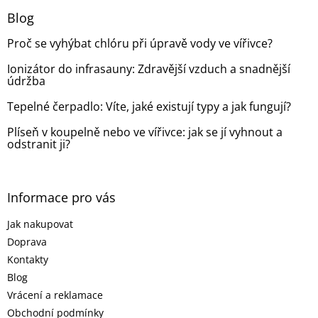
p
a
Blog
t
Proč se vyhýbat chlóru při úpravě vody ve vířivce?
í
Ionizátor do infrasauny: Zdravější vzduch a snadnější
údržba
Tepelné čerpadlo: Víte, jaké existují typy a jak fungují?
Plíseň v koupelně nebo ve vířivce: jak se jí vyhnout a
odstranit ji?
Informace pro vás
Jak nakupovat
Doprava
Kontakty
Blog
Vrácení a reklamace
Obchodní podmínky