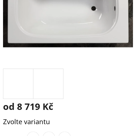
od
8 719 Kč
Měrná
Zvolte variantu
cena: