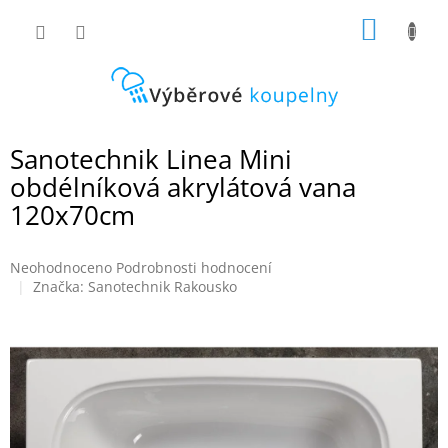
Přejít
NÁKUP
na
obsah
KOŠÍK
Sanotechnik Linea Mini
obdélníková akrylátová vana
120x70cm
Průměrné
Neohodnoceno
Podrobnosti hodnocení
hodnocení
Značka:
Sanotechnik Rakousko
produktu
je
0,0
z
5
hvězdiček.