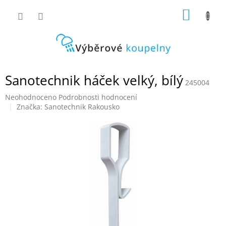
Přejít
NÁKUP
na
obsah
KOŠÍK
Sanotechnik háček velký, bílý
245004
Průměrné
Neohodnoceno
Podrobnosti hodnocení
hodnocení
Značka:
Sanotechnik Rakousko
produktu
je
0,0
z
5
hvězdiček.