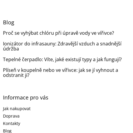
Z
á
p
a
Blog
t
Proč se vyhýbat chlóru při úpravě vody ve vířivce?
í
Ionizátor do infrasauny: Zdravější vzduch a snadnější
údržba
Tepelné čerpadlo: Víte, jaké existují typy a jak fungují?
Plíseň v koupelně nebo ve vířivce: jak se jí vyhnout a
odstranit ji?
Informace pro vás
Jak nakupovat
Doprava
Kontakty
Blog