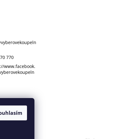
@
vyberovekoupeln
70 770
://www.facebook.
vyberovekoupeln
ouhlasím