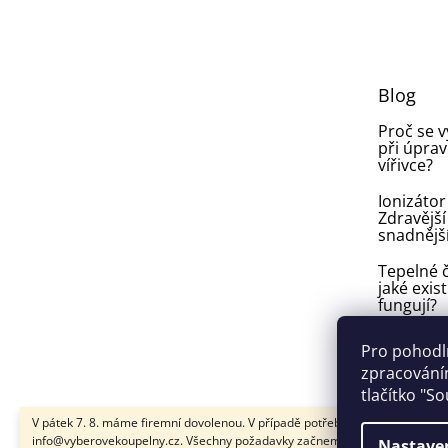
á
p
a
t
Blog
í
Proč se 
při úprav
vířivce?
Ionizátor
Zdravější
snadnějš
Tepelné č
jaké exist
fungují?
Plíseň v
Pro pohodl
ve vířivce:
zpracováním
vyhnout a
tlačítko "S
V pátek 7. 8. máme firemní dovolenou. V případě potřeby nám napište na
info@vyberovekoupelny.cz. Všechny požadavky začneme vyřizovat v pondě
Nastave