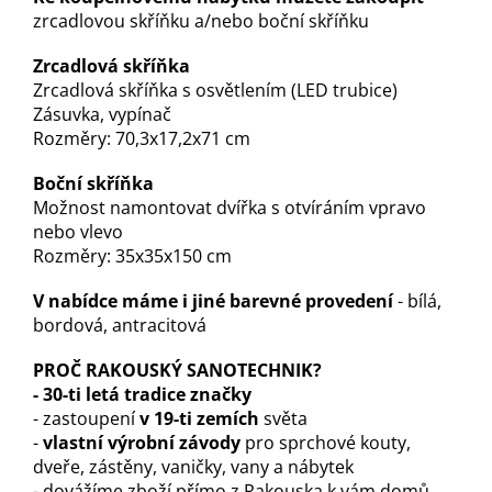
zrcadlovou skříňku a/nebo boční skříňku
Zrcadlová skříňka
Zrcadlová skříňka s osvětlením (LED trubice)
Zásuvka, vypínač
Rozměry: 70,3x17,2x71 cm
Boční skříňka
Možnost namontovat dvířka s otvíráním vpravo
nebo vlevo
Rozměry: 35x35x150 cm
V nabídce máme i jiné barevné provedení
- bílá,
bordová, antracitová
PROČ RAKOUSKÝ SANOTECHNIK?
-
30-ti letá tradice značky
- zastoupení
v 19-ti zemích
světa
-
vlastní výrobní závody
pro sprchové kouty,
dveře, zástěny, vaničky, vany a nábytek
- dovážíme zboží přímo z Rakouska k vám domů