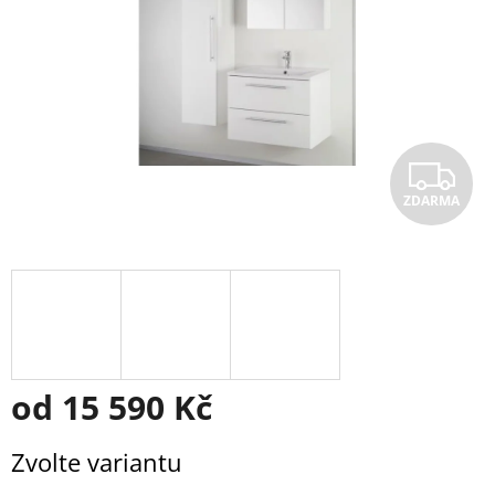
Z
ZDARMA
D
A
R
M
A
od
15 590 Kč
Měrná
Zvolte variantu
cena: