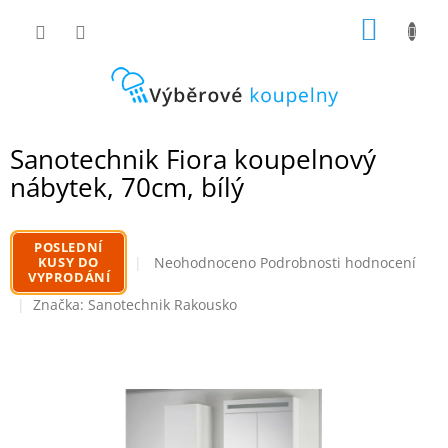
Přejít
NÁKUP
na
obsah
KOŠÍK
Sanotechnik Fiora koupelnový
nábytek, 70cm, bílý
POSLEDNÍ
Průměrné
KUSY DO
Neohodnoceno
Podrobnosti hodnocení
VYPRODÁNÍ
hodnocení
produktu
Značka:
Sanotechnik Rakousko
je
0,0
z
5
hvězdiček.