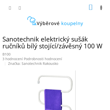
Přejít
NÁKUP
na
obsah
KOŠÍK
Sanotechnik elektrický sušák
ručníků bílý stojící/závěsný 100 W
B100
Průměrné
3 hodnocení
Podrobnosti hodnocení
hodnocení
Značka:
Sanotechnik Rakousko
produktu
je
5,0
z
5
hvězdiček.