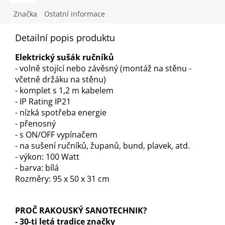
Značka
Ostatní informace
Detailní popis produktu
Elektrický sušák ručníků
- volně stojící nebo závěsný (montáž na stěnu -
včetně držáku na stěnu)
- komplet s 1,2 m kabelem
- IP Rating IP21
- nízká spotřeba energie
- přenosný
- s ON/OFF vypínačem
- na sušení ručníků, županů, bund, plavek, atd.
- výkon: 100 Watt
- barva: bílá
Rozměry: 95 x 50 x 31 cm
PROČ RAKOUSKÝ SANOTECHNIK?
-
30-ti letá tradice značky