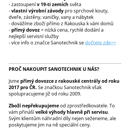
- zastoupení
v 19-ti zemích
světa
-
vlastní výrobní závody
pro sprchové kouty,
dveře, zástěny, vaničky, vany a nábytek
- dovážíme zboží přímo z Rakouska k vám domů
-
přímý dovoz
= nízká cena, rychlé dodání a
nejlepší servisní služby
- více info o značce Sanotechnik se
dočtete zde>>
PROČ NAKOUPIT SANOTECHNIK U NÁS?
Jsme
přímý dovozce z rakouské centrály od roku
2017 pro ČR.
Se značkou Sanotechnik však
spolupracujeme již od roku 2009.
Zboží nepřekupujeme
od zprostředkovatele. To
vám přináší
velké výhody hlavně při servisu
.
Svým klientům náhradní díly nejen seženeme, ale
poskytujeme jim na ně speciální ceny.