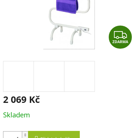
Z
ZDARMA
D
A
R
M
A
2 069 Kč
Měrná
Skladem
cena: