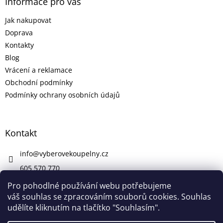
Informace pro vás
Jak nakupovat
Doprava
Kontakty
Blog
Vrácení a reklamace
Obchodní podmínky
Podmínky ochrany osobních údajů
Kontakt
info
@
vyberovekoupelny.cz
605 570 770
https://www.facebook.com/vyberovekoupelny/
Pro pohodlné používání webu potřebujeme
váš souhlas se zpracováním souborů cookies. Souhlas
udělíte kliknutím na tlačítko "Souhlasím".