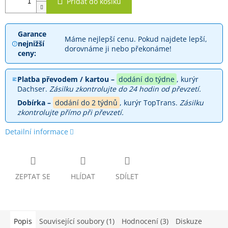
Přidat do košíku
Garance
Máme nejlepší cenu. Pokud najdete lepší,
nejnižší
dorovnáme ji nebo překonáme!
ceny:
Platba převodem / kartou –
dodání do týdne
, kurýr
Dachser.
Zásilku zkontrolujte do 24 hodin od převzetí.
Dobírka –
dodání do 2 týdnů
, kurýr TopTrans.
Zásilku
zkontrolujte přímo při převzetí.
Detailní informace
ZEPTAT SE
HLÍDAT
SDÍLET
Popis
Související soubory (1)
Hodnocení (3)
Diskuze