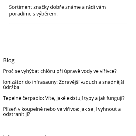
Sortiment značky dobře známe a rádi vám
poradíme s výběrem.
Z
á
p
a
Blog
t
Proč se vyhýbat chlóru při úpravě vody ve vířivce?
í
Ionizátor do infrasauny: Zdravější vzduch a snadnější
údržba
Tepelné čerpadlo: Víte, jaké existují typy a jak fungují?
Plíseň v koupelně nebo ve vířivce: jak se jí vyhnout a
odstranit ji?