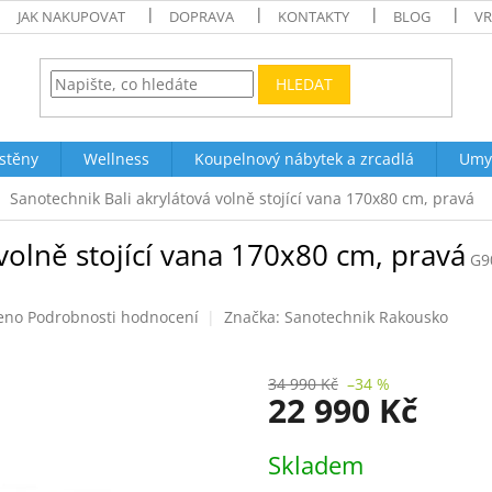
JAK NAKUPOVAT
DOPRAVA
KONTAKTY
BLOG
VR
HLEDAT
stěny
Wellness
Koupelnový nábytek a zrcadlá
Umy
Sanotechnik Bali akrylátová volně stojící vana 170x80 cm, pravá
volně stojící vana 170x80 cm, pravá
G9
eno
Podrobnosti hodnocení
Značka:
Sanotechnik Rakousko
34 990 Kč
–34 %
22 990 Kč
Měrná
Skladem
cena: