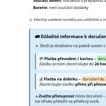
Součást balení:
odtoková a přepadová 
Baterie:
není součástí dodávky
⚠️
Všechny uvedené rozměry jsou přibližné a m
🚛 Důležité informace k doručen
🔹 Zboží je dodáváno na paletě autem 
💳
Platba převodem / kartou –
doru
Zásilku prosím zkontrolujte do
24 ho
💰
Platba na dobírku –
doručení do 
Zkontrolujte zásilku
přímo při převze
🔹
Zvažte přístupnost
místa doručení –
lze vířivku přeložit na přívěsný vozík.