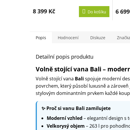
8 399 Kč
6 699
Do košíku
Popis
Hodnocení
Diskuze
Značk
Detailní popis produktu
Volně stojící vana Bali – moder
Volně stojící vana
Bali
spojuje moderní desi
povrchem, který působí luxusně a zároveň 
stylovým dominantním prvkem každé koup
✨ Proč si vanu Bali zamilujete
Moderní vzhled
– elegantní design s
Velkorysý objem
– 263 l pro pohodlno