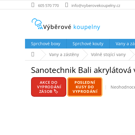
Přejít
605 570 770
info@vyberovekoupelny.cz
na
obsah
Sprchové boxy
Sprchové kouty
Vany a zá
Domů
Vany a zástěny
Volně stojící vany
Sanotechnik Bali akrylátová 
AKCE DO
POSLEDNÍ
Průměrné
VYPRODÁNÍ
KUSY DO
Neohodnoc
ZÁSOB 🏷️
VYPRODÁNÍ
hodnocení
produktu
je
0,0
z
5
hvězdiček.