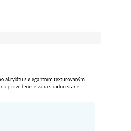
ího akrylátu s elegantním texturovaným
lému provedení se vana snadno stane