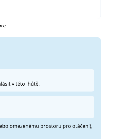
ce.
ásit v této lhůtě.
 nebo omezenému prostoru pro otáčení),