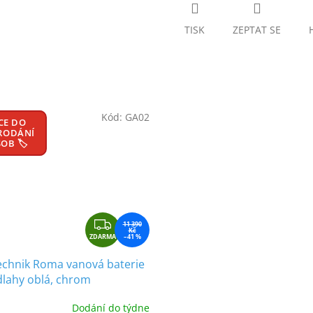
TISK
ZEPTAT SE
Kód:
GA02
CE DO
RODÁNÍ
OB 🏷️
Z
11 390
Kč
ZDARMA
D
–41 %
A
chnik Roma vanová baterie
R
lahy oblá, chrom
M
A
Dodání do týdne