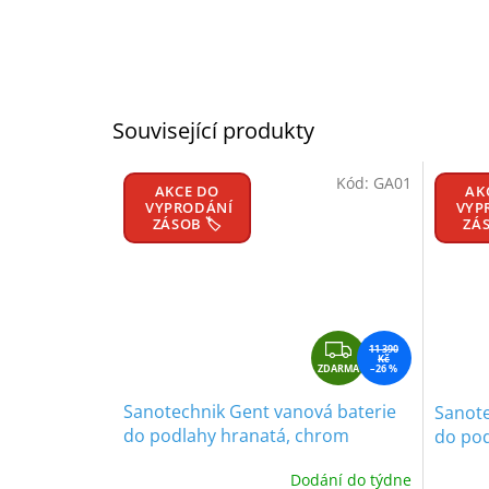
Související produkty
Kód:
GA01
AKCE DO
AK
VYPRODÁNÍ
VYP
ZÁSOB 🏷️
ZÁS
Z
11 390
Kč
ZDARMA
D
–26 %
A
Sanotechnik Gent vanová baterie
Sanote
R
do podlahy hranatá, chrom
do pod
M
A
Dodání do týdne