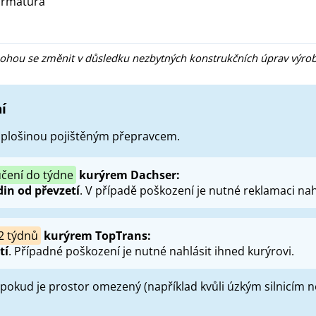
armatura
ohou se změnit v důsledku nezbytných konstrukčních úprav výrob
í
s plošinou pojištěným přepravcem.
čení do týdne
kurýrem Dachser:
din od převzetí
. V případě poškození je nutné reklamaci nahl
2 týdnů
kurýrem TopTrans:
tí
. Případné poškození je nutné nahlásit ihned kurýrovi.
 pokud je prostor omezený (například kvůli úzkým silnicím