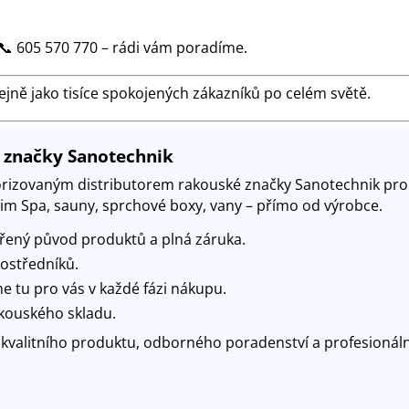
📞 605 570 770 – rádi vám poradíme.
tejně jako tisíce spokojených zákazníků po celém světě.
r značky Sanotechnik
orizovaným distributorem rakouské značky Sanotechnik pro
wim Spa, sauny, sprchové boxy, vany – přímo od výrobce.
řený původ produktů a plná záruka.
rostředníků.
e tu pro vás v každé fázi nákupu.
kouského skladu
.
u kvalitního produktu, odborného poradenství a profesionál