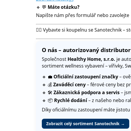
🔹 💬
Máte otázku?
Napište nám přes formulář nebo zavolejte 
🧖‍♂️ Vybavte si koupelnu se Sanotechnik – s
O nás – autorizovaný distributo
Společnost
Healthy Home, s.r.o.
je aut
sortiment wellness vybavení – vířivky, S
🔹 💼
Oficiální zastoupení značky
– ově
🔹 💰
Zaváděcí ceny
– férové ceny bez p
🔹 🛠️
Zákaznická podpora a servis
– jsm
🔹 📦
Rychlé dodání
– z našeho nebo ra
Díky oficiálnímu zastoupení máte jistot
Zobrazit celý sortiment Sanotechnik →