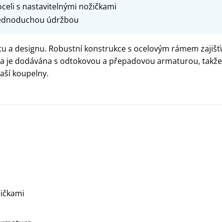
celi s nastavitelnými nožičkami
 jednoduchou údržbou
tu a designu. Robustní konstrukce s ocelovým rámem zajišťuj
 je dodávána s odtokovou a přepadovou armaturou, takže je
vaší koupelny.
žičkami