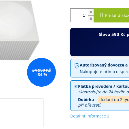
Přidat do ko
Sleva 590 Kč 
Autorizovaný dovozce a 
34 990 Kč
Nakupujete přímo u spec
–34 %
Platba převodem / kartou
zkontrolujte do 24 hodin o
Dobírka –
dodání do 2 tý
při převzetí.
Detailní informace