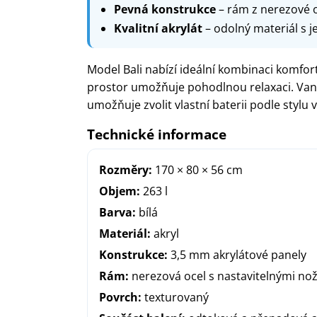
Pevná konstrukce
– rám z nerezové o
Kvalitní akrylát
– odolný materiál s
Model Bali nabízí ideální kombinaci komfor
prostor umožňuje pohodlnou relaxaci. Vana
umožňuje zvolit vlastní baterii podle stylu 
Technické informace
Rozměry:
170 × 80 × 56 cm
Objem:
263 l
Barva:
bílá
Materiál:
akryl
Konstrukce:
3,5 mm akrylátové panely
Rám:
nerezová ocel s nastavitelnými no
Povrch:
texturovaný