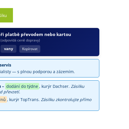
šíku
při platbě převodem nebo kartou
(odpovídá ceně dopravy)
vany
Kopírovat
servis
ialisty — s plnou podporou a zázemím.
 –
dodání do týdne
, kurýr Dachser.
Zásilku
d převzetí.
dnů
, kurýr TopTrans.
Zásilku zkontrolujte přímo