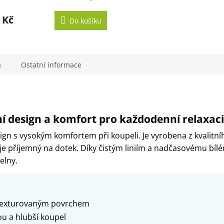
 Kč
Do košíku
a
Ostatní informace
ní design a komfort pro každodenní relaxaci
gn s vysokým komfortem při koupeli. Je vyrobena z kvalitn
je příjemný na dotek. Díky čistým liniím a nadčasovému bí
elny.
 texturovaným povrchem
u a hlubší koupel