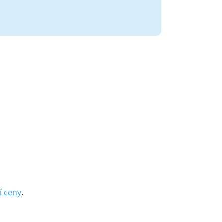
í ceny
.