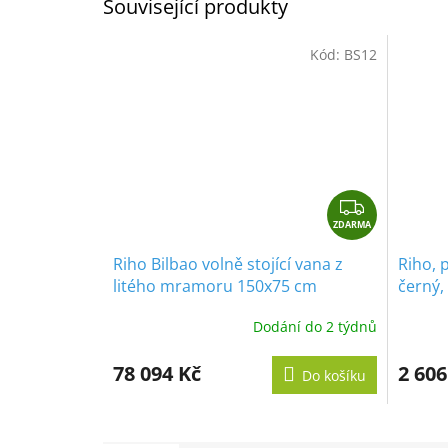
Související produkty
Kód:
BS12
Z
ZDARMA
D
A
Riho Bilbao volně stojící vana z
Riho, 
R
litého mramoru 150x75 cm
černý,
M
A
Dodání do 2 týdnů
78 094 Kč
2 606
Do košíku