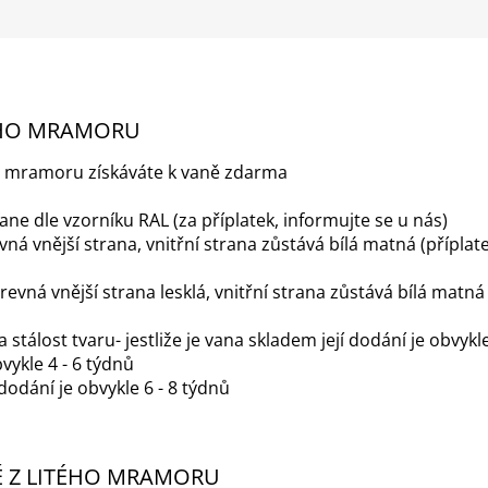
TÉHO MRAMORU
tého mramoru získáváte k vaně zdarma
e dle vzorníku RAL (za příplatek, informujte se u nás)
á vnější strana, vnitřní strana zůstává bílá matná (příplat
ná vnější strana lesklá, vnitřní strana zůstává bílá matná (
a stálost tvaru- jestliže je vana skladem její dodání je obvyk
bvykle 4 - 6 týdnů
dodání je obvykle 6 - 8 týdnů
NĚ Z LITÉHO MRAMORU