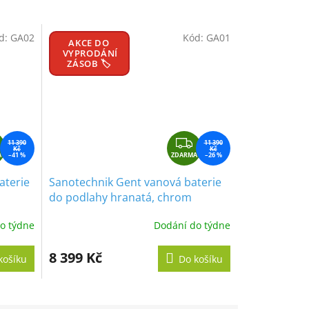
d:
GA02
Kód:
GA01
AKCE DO
VYPRODÁNÍ
ZÁSOB 🏷️
Z
Z
11 390
11 390
Kč
Kč
A
D
–41 %
ZDARMA
D
–26 %
A
A
aterie
Sanotechnik Gent vanová baterie
R
R
do podlahy hranatá, chrom
M
M
A
A
o týdne
Dodání do týdne
8 399 Kč
košíku
Do košíku