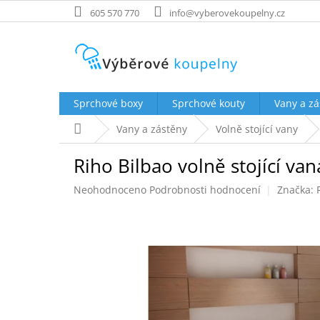
Přejít
605 570 770
info@vyberovekoupelny.cz
na
obsah
Sprchové boxy
Sprchové kouty
Vany a zá
Domů
Vany a zástěny
Volně stojící vany
Riho Bilbao volně stojící v
Průměrné
Neohodnoceno
Podrobnosti hodnocení
Značka:
hodnocení
produktu
je
0,0
z
5
hvězdiček.