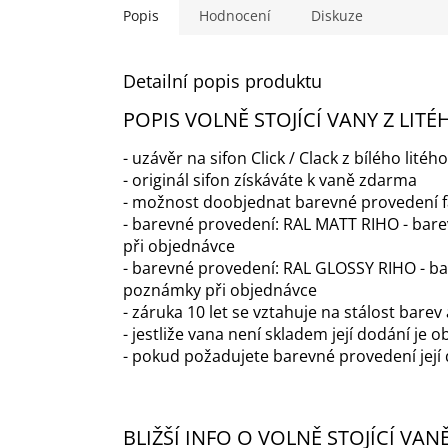
Popis
Hodnocení
Diskuze
Detailní popis produktu
POPIS VOLNĚ STOJÍCÍ VANY Z LI
- uzávěr na sifon Click / Clack z bílého li
- originál sifon získáváte k vaně zdarma
- možnost doobjednat barevné provedení fan
- barevné provedení: RAL MATT RIHO - barevn
při objednávce
- barevné provedení: RAL GLOSSY RIHO - barev
poznámky při objednávce
- záruka 10 let se vztahuje na stálost barev 
- jestliže vana není skladem její dodání je o
- pokud požadujete barevné provedení její 
BLIŽŠÍ INFO O VOLNĚ STOJÍCÍ VA