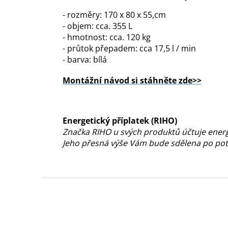
- rozměry: 170 x 80 x 55,cm
- objem: cca. 355 L
- hmotnost: cca. 120 kg
- průtok přepadem: cca 17,5 l / min
- barva: bílá
Montážní návod si stáhněte zde>>
Energetický příplatek (RIHO)
Značka RIHO u svých produktů účtuje energe
Jeho přesná výše Vám bude sdělena po pot
Z
á
p
a
t