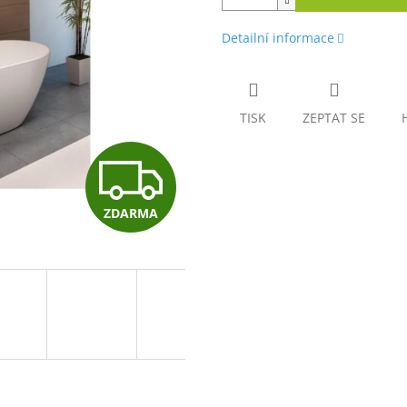
Detailní informace
TISK
ZEPTAT SE
Z
ZDARMA
D
A
R