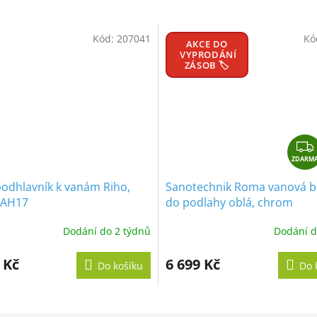
M
Kód:
207041
Kó
AKCE DO
A
VYPRODÁNÍ
ZÁSOB 🏷️
ZDARM
podhlavník k vanám Riho,
Sanotechnik Roma vanová b
 AH17
do podlahy oblá, chrom
Dodání do 2 týdnů
Dodání d
 Kč
6 699 Kč
Do košíku
Do 