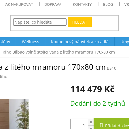
JAK NAKUPOVAT
DOPRAVA
KONTAKTY
BLOG
VR
HLEDAT
stěny
Wellness
Koupelnový nábytek a zrcadlá
Umy
Riho Bilbao volně stojící vana z litého mramoru 170x80 cm
ana z litého mramoru 170x80 cm
BS10
Riho
114 479 Kč
Měrná
Dodání do 2 týdnů
cena:
Přidat do ko