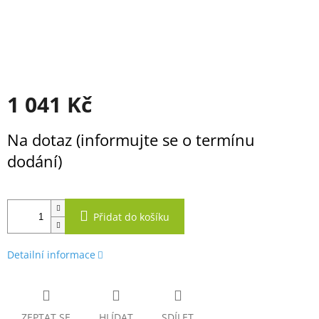
1 041 Kč
Měrná
Na dotaz (informujte se o termínu
cena:
dodání)
Přidat do košíku
Detailní informace
ZEPTAT SE
HLÍDAT
SDÍLET