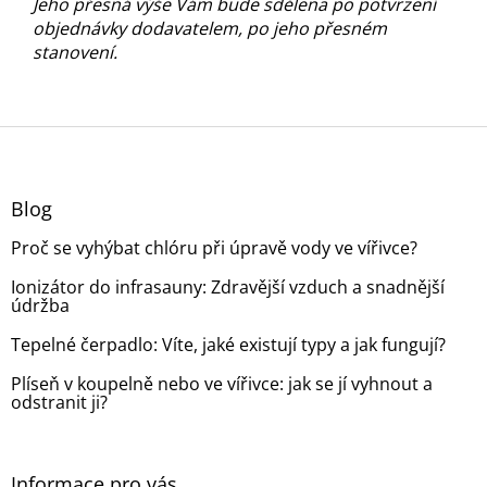
Jeho přesná výše Vám bude sdělena po potvrzení
objednávky dodavatelem, po jeho přesném
stanovení.
Z
á
p
a
Blog
t
Proč se vyhýbat chlóru při úpravě vody ve vířivce?
í
Ionizátor do infrasauny: Zdravější vzduch a snadnější
údržba
Tepelné čerpadlo: Víte, jaké existují typy a jak fungují?
Plíseň v koupelně nebo ve vířivce: jak se jí vyhnout a
odstranit ji?
Informace pro vás