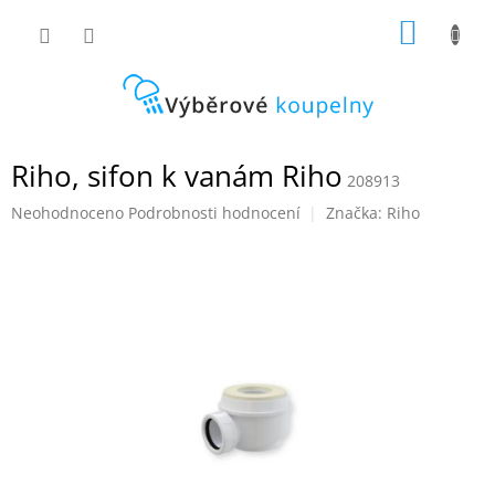
Přejít
NÁKUP
na
obsah
KOŠÍK
Riho, sifon k vanám Riho
208913
Průměrné
Neohodnoceno
Podrobnosti hodnocení
Značka:
Riho
hodnocení
produktu
je
0,0
z
5
hvězdiček.