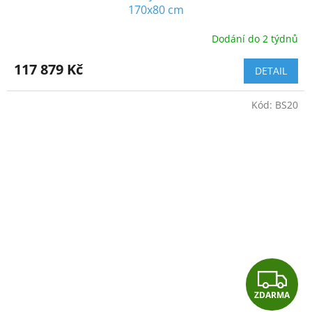
A
170x80 cm
R
Dodání do 2 týdnů
M
117 879 Kč
DETAIL
A
Kód:
BS20
Z
ZDARMA
D