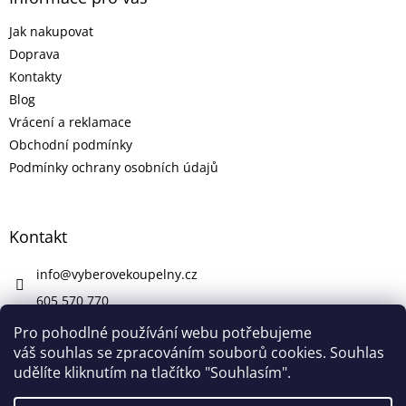
Jak nakupovat
Doprava
Kontakty
Blog
Vrácení a reklamace
Obchodní podmínky
Podmínky ochrany osobních údajů
Kontakt
info
@
vyberovekoupelny.cz
605 570 770
https://www.facebook.com/vyberovekoupelny/
Pro pohodlné používání webu potřebujeme
váš souhlas se zpracováním souborů cookies. Souhlas
udělíte kliknutím na tlačítko "Souhlasím".
Vytvořil Shoptet