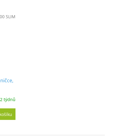
00 SLIM
ničce,
2 týdnů
košíku