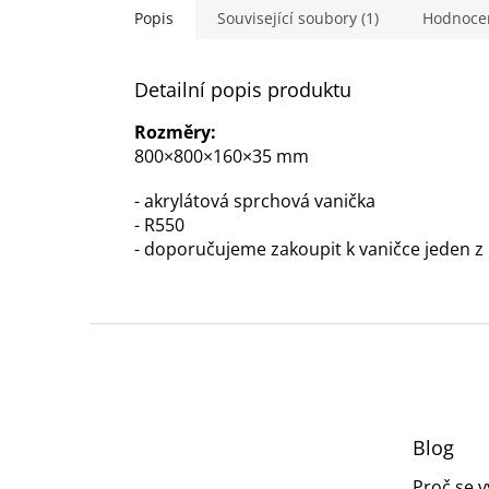
Popis
Související soubory (1)
Hodnoce
Detailní popis produktu
Rozměry:
800×800×160×35 mm
- akrylátová sprchová vanička
- R550
- doporučujeme zakoupit k vaničce jeden z 
Z
á
p
a
t
Blog
í
Proč se 