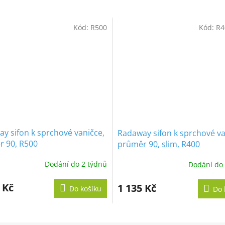
Kód:
R500
Kód:
R4
y sifon k sprchové vaničce,
Radaway sifon k sprchové va
 90, R500
průměr 90, slim, R400
Dodání do 2 týdnů
Dodání do 
 Kč
1 135 Kč
Do košíku
Do 