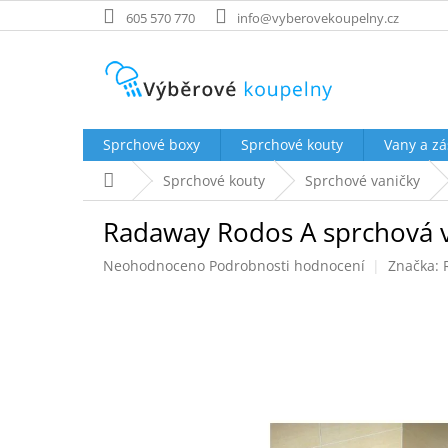
Přejít
605 570 770
info@vyberovekoupelny.cz
na
obsah
Sprchové boxy
Sprchové kouty
Vany a zá
Domů
Sprchové kouty
Sprchové vaničky
Radaway Rodos A sprchová va
Průměrné
Neohodnoceno
Podrobnosti hodnocení
Značka:
hodnocení
produktu
je
0,0
z
5
hvězdiček.