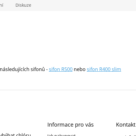
ní
Diskuze
následujících sifonů -
sifon R500
nebo
sifon R400 slim
Informace pro vás
Kontakt
vyhýbat chlóru
Jak nakupovat