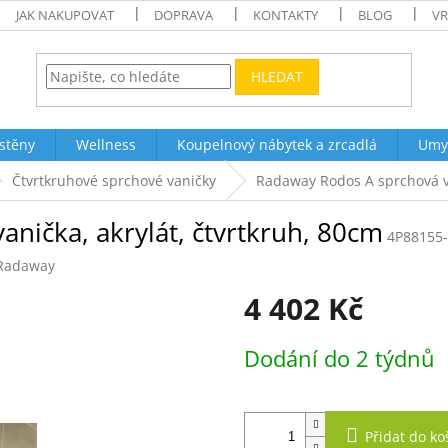
JAK NAKUPOVAT
DOPRAVA
KONTAKTY
BLOG
VR
HLEDAT
stěny
Wellness
Koupelnový nábytek a zrcadlá
Umy
Čtvrtkruhové sprchové vaničky
Radaway Rodos A sprchová va
nička, akrylát, čtvrtkruh, 80cm
4P88155
Radaway
4 402 Kč
Měrná
Dodání do 2 týdnů
cena:
Přidat do ko