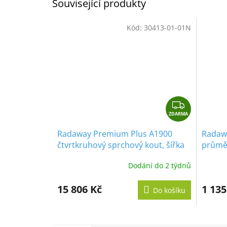
Související produkty
Kód:
30413-01-01N
Z
ZDARMA
D
A
Radaway Premium Plus A1900
Radawa
R
čtvrtkruhový sprchový kout, šířka
průměr
M
80cm, posuvné dveře, čiré sklo
A
Dodání do 2 týdnů
15 806 Kč
1 135
Do košíku