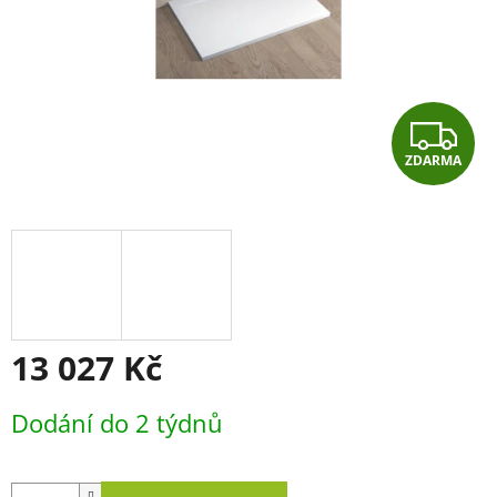
Z
ZDARMA
D
A
R
M
A
13 027 Kč
Měrná
Dodání do 2 týdnů
cena: