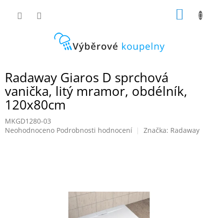
Přejít
NÁKUP
na
obsah
KOŠÍK
Radaway Giaros D sprchová
vanička, litý mramor, obdélník,
120x80cm
MKGD1280-03
Průměrné
Neohodnoceno
Podrobnosti hodnocení
Značka:
Radaway
hodnocení
produktu
je
0,0
z
5
hvězdiček.