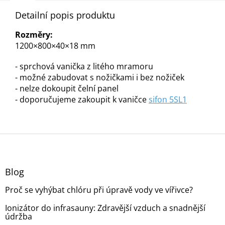
Detailní popis produktu
Rozměry:
1200×800×40×18 mm
- sprchová vanička z litého mramoru
- možné zabudovat s nožičkami i bez nožiček
- nelze dokoupit čelní panel
- doporučujeme zakoupit k vaničce
sifon 5SL1
Z
á
p
a
Blog
t
Proč se vyhýbat chlóru při úpravě vody ve vířivce?
í
Ionizátor do infrasauny: Zdravější vzduch a snadnější
údržba