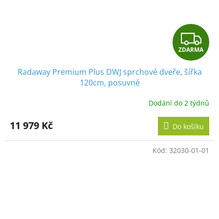
Z
ZDARMA
D
Radaway Premium Plus DWJ sprchové dveře, šířka
A
120cm, posuvné
R
Dodání do 2 týdnů
M
11 979 Kč
Do košíku
A
Kód:
32030-01-01