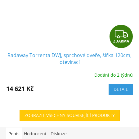
Z
ZDARMA
D
Radaway Torrenta DWJ, sprchové dveře, šířka 120cm,
A
otevírací
R
Dodání do 2 týdnů
M
14 621 Kč
DETAIL
A
ZOBRAZIT VŠECHNY SOUVISEJÍCÍ PRODUKTY
Popis
Hodnocení
Diskuze