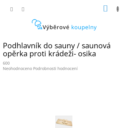
Přejít
NÁKUP
na
obsah
KOŠÍK
Podhlavník do sauny / saunová
opěrka proti krádeži- osika
600
Průměrné
Neohodnoceno
Podrobnosti hodnocení
hodnocení
produktu
je
0,0
z
5
hvězdiček.