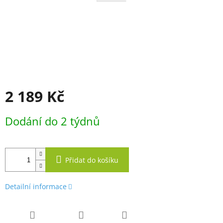
2 189 Kč
Měrná
Dodání do 2 týdnů
cena:
Přidat do košíku
Detailní informace