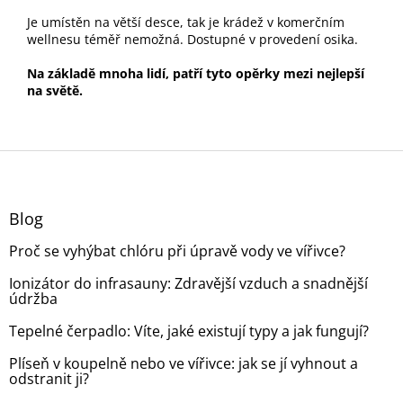
Je umístěn na větší desce, tak je krádež v komerčním
wellnesu téměř nemožná. Dostupné v provedení osika.
Na základě mnoha lidí, patří tyto opěrky mezi nejlepší
na světě.
Z
á
p
a
Blog
t
Proč se vyhýbat chlóru při úpravě vody ve vířivce?
í
Ionizátor do infrasauny: Zdravější vzduch a snadnější
údržba
Tepelné čerpadlo: Víte, jaké existují typy a jak fungují?
Plíseň v koupelně nebo ve vířivce: jak se jí vyhnout a
odstranit ji?