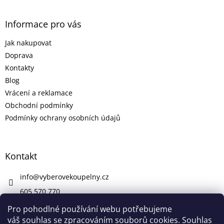
Informace pro vás
Jak nakupovat
Doprava
Kontakty
Blog
Vrácení a reklamace
Obchodní podmínky
Podmínky ochrany osobních údajů
Kontakt
info
@
vyberovekoupelny.cz
605 570 770
https://www.facebook.com/vyberovekoupelny/
Pro pohodlné používání webu potřebujeme
váš souhlas se zpracováním souborů cookies. Souhlas