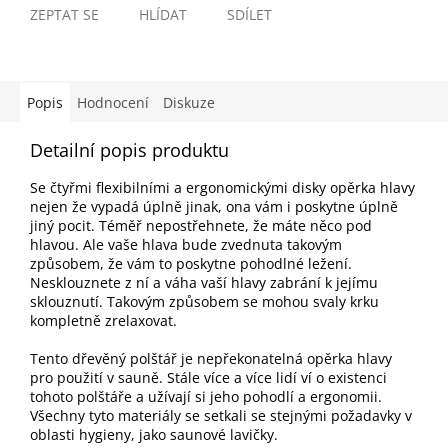
ZEPTAT SE
HLÍDAT
SDÍLET
Popis
Hodnocení
Diskuze
Detailní popis produktu
S
e čtyřmi flexibilními a ergonomickými disky opěrka hlavy
nejen že vypadá úplně jinak, ona vám i poskytne úplně
jiný pocit. Téměř nepostřehnete, že máte něco pod
hlavou. Ale vaše hlava bude zvednuta takovým
způsobem, že vám to poskytne pohodlné ležení.
Nesklouznete z ní a váha vaší hlavy zabrání k jejímu
sklouznutí. Takovým způsobem se mohou svaly krku
kompletně zrelaxovat.
Tento dřevěný polštář je nepřekonatelná opěrka hlavy
pro použití v sauně. Stále více a více lidí ví o existenci
tohoto polštáře a užívají si jeho pohodlí a ergonomii.
Všechny tyto materiály se setkali se stejnými požadavky v
oblasti hygieny, jako saunové lavičky.