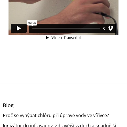
Z
á
p
a
Blog
t
Proč se vyhýbat chlóru při úpravě vody ve vířivce?
í
Ionizátor do infrasauny: Zdravější vzduch a snadnější