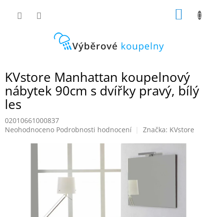
Přejít
NÁKUP
na
obsah
KOŠÍK
KVstore Manhattan koupelnový
nábytek 90cm s dvířky pravý, bílý
les
02010661000837
Průměrné
Neohodnoceno
Podrobnosti hodnocení
Značka:
KVstore
hodnocení
produktu
je
0,0
z
5
hvězdiček.