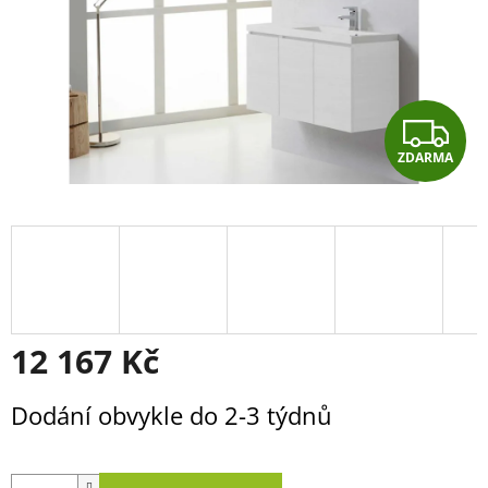
Z
ZDARMA
D
A
R
M
A
12 167 Kč
Měrná
Dodání obvykle do 2-3 týdnů
cena: