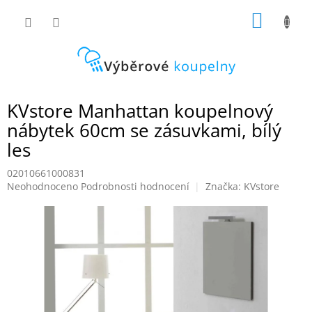
Přejít
NÁKUP
na
obsah
KOŠÍK
KVstore Manhattan koupelnový
nábytek 60cm se zásuvkami, bílý
les
02010661000831
Průměrné
Neohodnoceno
Podrobnosti hodnocení
Značka:
KVstore
hodnocení
produktu
je
0,0
z
5
hvězdiček.