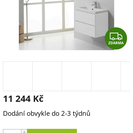
Z
ZDARMA
D
A
R
M
A
11 244 Kč
Měrná
Dodání obvykle do 2-3 týdnů
cena: