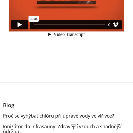
Z
á
p
a
Blog
t
Proč se vyhýbat chlóru při úpravě vody ve vířivce?
í
Ionizátor do infrasauny: Zdravější vzduch a snadnější
údržba