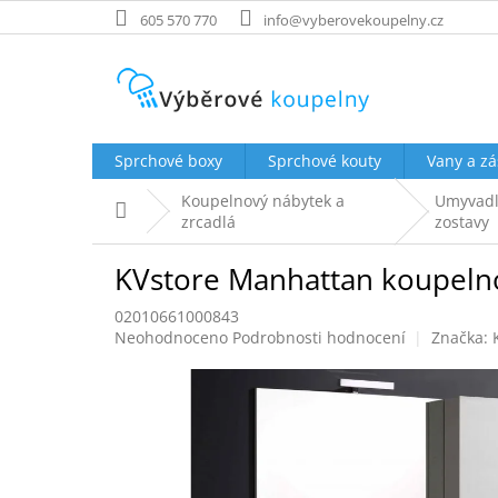
Přejít
605 570 770
info@vyberovekoupelny.cz
na
obsah
Sprchové boxy
Sprchové kouty
Vany a zá
Koupelnový nábytek a
Umyvadl
Domů
zrcadlá
zostavy
KVstore Manhattan koupelnov
02010661000843
Průměrné
Neohodnoceno
Podrobnosti hodnocení
Značka:
hodnocení
produktu
je
0,0
z
5
hvězdiček.