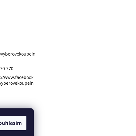
@
vyberovekoupeln
70 770
://www.facebook.
vyberovekoupeln
ouhlasím