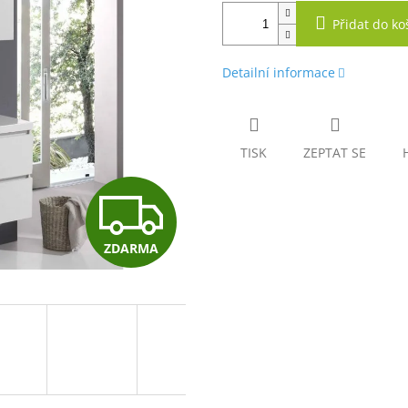
Přidat do ko
Detailní informace
TISK
ZEPTAT SE
Z
ZDARMA
D
A
R