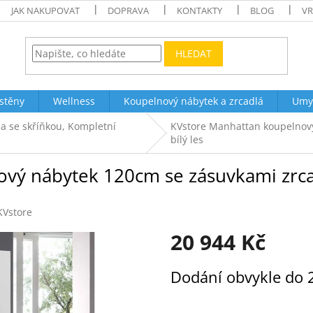
JAK NAKUPOVAT
DOPRAVA
KONTAKTY
BLOG
VR
HLEDAT
stěny
Wellness
Koupelnový nábytek a zrcadlá
Umy
a se skříňkou, Kompletní
KVstore Manhattan koupelnový
bílý les
ý nábytek 120cm se zásuvkami zrcadl
KVstore
20 944 Kč
Měrná
Dodání obvykle do 
cena: