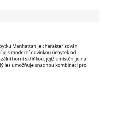
bytku Manhattan je charakterizován
ří je s moderní novinkou úchytek od
lní horní skříňkou, jejíž umístění je na
bílý les umožňuje snadnou kombinaci pro