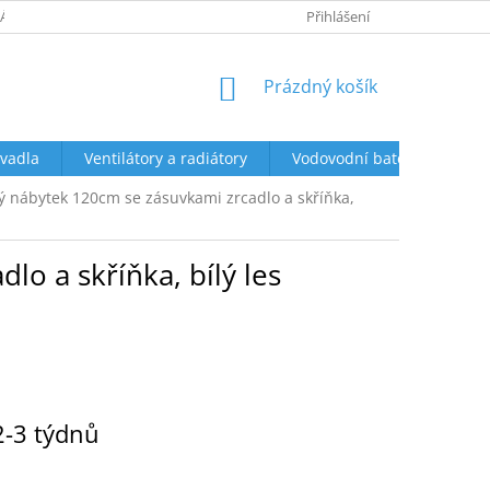
ÁCENÍ A REKLAMACE
OBCHODNÍ PODMÍNKY
Přihlášení
PODMÍNKY OCHR
NÁKUPNÍ
Prázdný košík
KOŠÍK
vadla
Ventilátory a radiátory
Vodovodní baterie a sprch
 nábytek 120cm se zásuvkami zrcadlo a skříňka,
o a skříňka, bílý les
2-3 týdnů