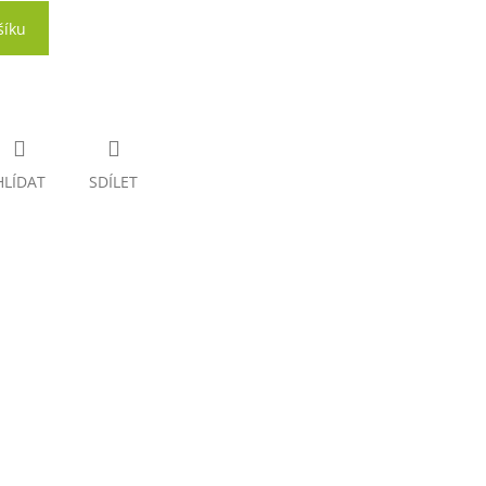
šíku
HLÍDAT
SDÍLET