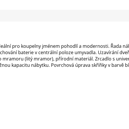
M
A
eální pro koupelny jménem pohodlí a modernosti. Řada ná
achování baterie v centrální poloze umyvadla. Uzavírání dve
mramoru (litý mramor), přírodní materiál. Zrcadlo s univerzá
ložnou kapacitu nábytku. Povrchová úprava skříňky v barvě 