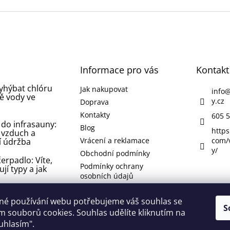
Informace pro vás
Kontakt
vyhýbat chlóru
Jak nakupovat
info
ě vody ve
y.cz
Doprava
Kontakty
605 5
 do infrasauny:
Blog
https
 vzduch a
Vrácení a reklamace
com/
í údržba
y/
Obchodní podmínky
erpadlo: Víte,
Podmínky ochrany
ují typy a jak
osobních údajů
 koupelně nebo
né používání webu potřebujeme váš souhlas se
 jak se jí
S
 souborů cookies. Souhlas udělíte kliknutím na
 odstranit ji?
ouhlasím".