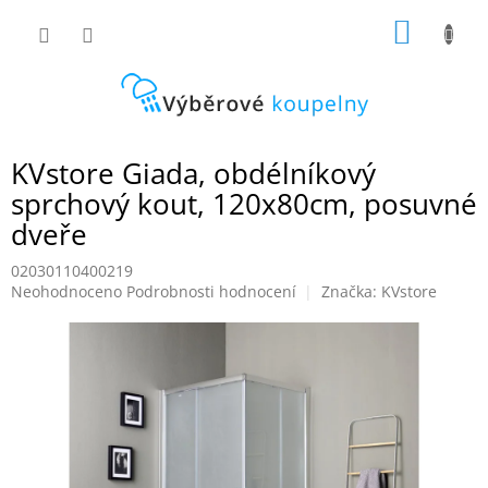
Přejít
NÁKUP
na
obsah
KOŠÍK
KVstore Giada, obdélníkový
sprchový kout, 120x80cm, posuvné
dveře
02030110400219
Průměrné
Neohodnoceno
Podrobnosti hodnocení
Značka:
KVstore
hodnocení
produktu
je
0,0
z
5
hvězdiček.