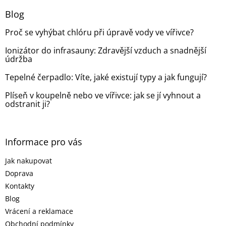
p
a
Blog
t
Proč se vyhýbat chlóru při úpravě vody ve vířivce?
í
Ionizátor do infrasauny: Zdravější vzduch a snadnější
údržba
Tepelné čerpadlo: Víte, jaké existují typy a jak fungují?
Plíseň v koupelně nebo ve vířivce: jak se jí vyhnout a
odstranit ji?
Informace pro vás
Jak nakupovat
Doprava
Kontakty
Blog
Vrácení a reklamace
Obchodní podmínky