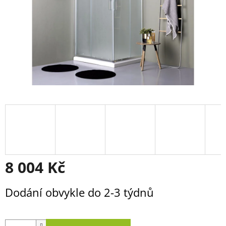
8 004 Kč
Měrná
Dodání obvykle do 2-3 týdnů
cena: