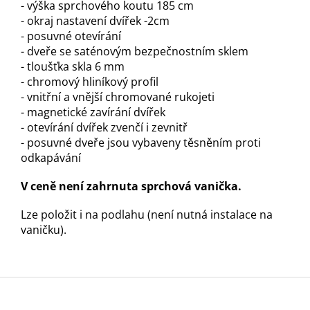
- výška sprchového koutu 185 cm
- okraj nastavení dvířek -2cm
- posuvné otevírání
- dveře se saténovým bezpečnostním sklem
- tloušťka skla 6 mm
- chromový hliníkový profil
- vnitřní a vnější chromované rukojeti
- magnetické zavírání dvířek
- otevírání dvířek zvenčí i zevnitř
- posuvné dveře jsou vybaveny těsněním proti
odkapávání
V ceně není zahrnuta sprchová vanička.
Lze položit i na podlahu (není nutná instalace na
vaničku).
Z
á