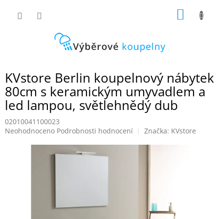
Přejít
NÁKUP
na
obsah
KOŠÍK
KVstore Berlin koupelnový nábytek
80cm s keramickým umyvadlem a
led lampou, světlehnědý dub
02010041100023
Průměrné
Neohodnoceno
Podrobnosti hodnocení
Značka:
KVstore
hodnocení
produktu
je
0,0
z
5
hvězdiček.