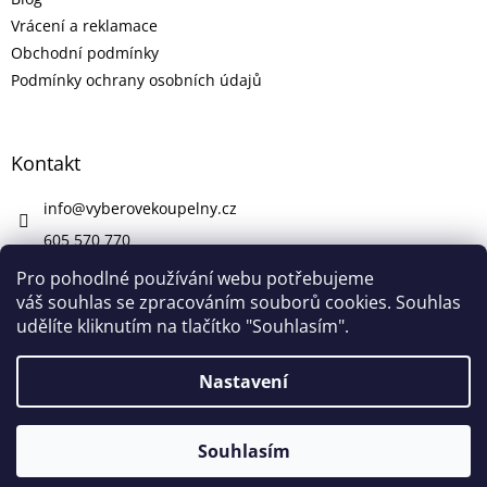
Vrácení a reklamace
Obchodní podmínky
Podmínky ochrany osobních údajů
Kontakt
info
@
vyberovekoupelny.cz
605 570 770
https://www.facebook.com/vyberovekoupelny/
Pro pohodlné používání webu potřebujeme
váš souhlas se zpracováním souborů cookies. Souhlas
udělíte kliknutím na tlačítko "Souhlasím".
Vytvořil Shoptet
Nastavení
V pátek 7. 8. máme firemní dovolenou. V případě potřeby nám
Copyright 2026
Výběrové Koupelny
. Všechna práva
napište na info@vyberovekoupelny.cz. Všechny požadavky
Souhlasím
vyhrazena.
začneme vyřizovat v pondělí 10. 8.