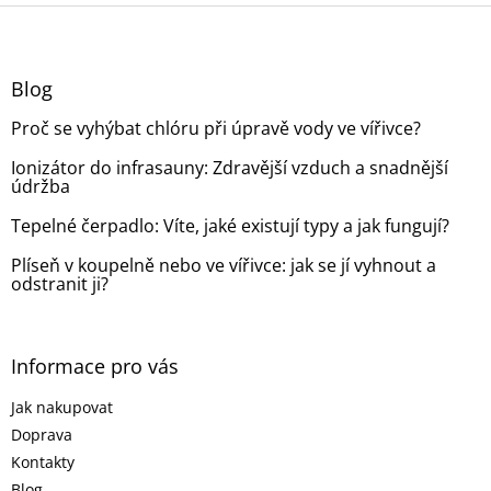
Z
á
p
a
Blog
t
Proč se vyhýbat chlóru při úpravě vody ve vířivce?
í
Ionizátor do infrasauny: Zdravější vzduch a snadnější
údržba
Tepelné čerpadlo: Víte, jaké existují typy a jak fungují?
Plíseň v koupelně nebo ve vířivce: jak se jí vyhnout a
odstranit ji?
Informace pro vás
Jak nakupovat
Doprava
Kontakty
Blog