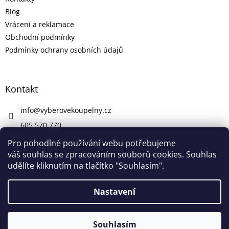
Blog
Vrácení a reklamace
Obchodní podmínky
Podmínky ochrany osobních údajů
Kontakt
info
@
vyberovekoupelny.cz
605 570 770
https://www.facebook.com/vyberovekoupelny/
Pro pohodlné používání webu potřebujeme
váš souhlas se zpracováním souborů cookies. Souhlas
udělíte kliknutím na tlačítko "Souhlasím".
Vytvořil Shoptet
Nastavení
Copyright 2026
Výběrové Koupelny
. Všechna práva
Souhlasím
vyhrazena.