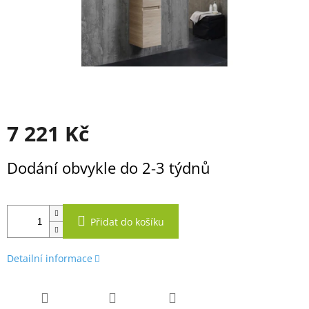
7 221 Kč
Měrná
Dodání obvykle do 2-3 týdnů
cena:
Přidat do košíku
Detailní informace