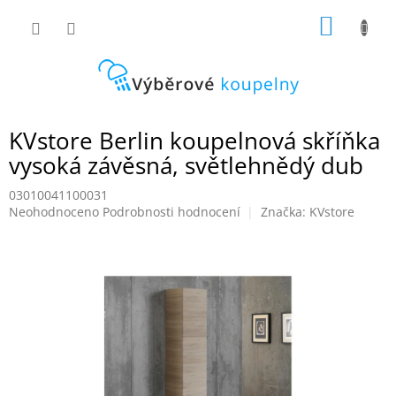
Přejít
NÁKUP
na
obsah
KOŠÍK
KVstore Berlin koupelnová skříňka
vysoká závěsná, světlehnědý dub
03010041100031
Průměrné
Neohodnoceno
Podrobnosti hodnocení
Značka:
KVstore
hodnocení
produktu
je
0,0
z
5
hvězdiček.