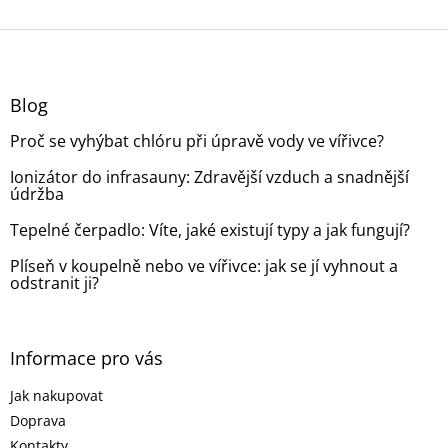
Z
á
p
a
Blog
t
Proč se vyhýbat chlóru při úpravě vody ve vířivce?
í
Ionizátor do infrasauny: Zdravější vzduch a snadnější
údržba
Tepelné čerpadlo: Víte, jaké existují typy a jak fungují?
Plíseň v koupelně nebo ve vířivce: jak se jí vyhnout a
odstranit ji?
Informace pro vás
Jak nakupovat
Doprava
Kontakty