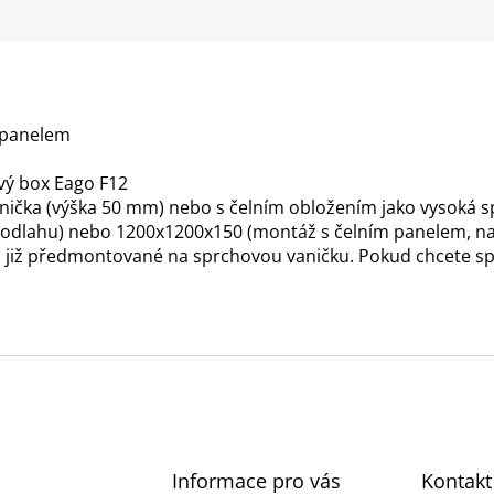
M
A
 panelem
ový box Eago F12
anička (výška 50 mm) nebo s čelním obložením jako vysoká 
odlahu) nebo 1200x1200x150 (montáž s čelním panelem, na
sou již předmontované na sprchovou vaničku. Pokud chcete s
Informace pro vás
Kontakt