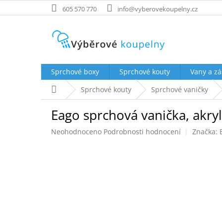
Přejít
605 570 770
info@vyberovekoupelny.cz
na
obsah
Sprchové boxy
Sprchové kouty
Vany a zá
Domů
Sprchové kouty
Sprchové vaničky
Eago sprchová vanička, akry
Průměrné
Neohodnoceno
Podrobnosti hodnocení
Značka:
hodnocení
produktu
je
0,0
z
5
hvězdiček.