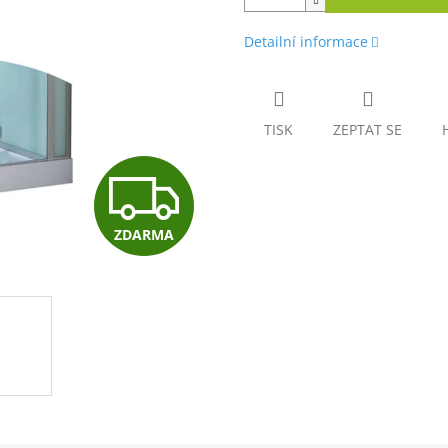
Detailní informace
TISK
ZEPTAT SE
Z
ZDARMA
D
A
R