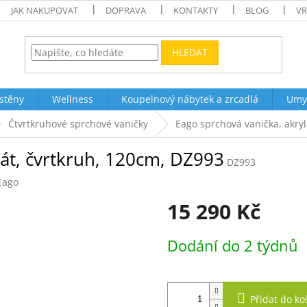
JAK NAKUPOVAT
DOPRAVA
KONTAKTY
BLOG
VR
HLEDAT
stěny
Wellness
Koupelnový nábytek a zrcadlá
Umy
Čtvrtkruhové sprchové vaničky
Eago sprchová vanička, akryl
lát, čvrtkruh, 120cm, DZ993
DZ993
Eago
15 290 Kč
Měrná
Dodání do 2 týdnů
cena:
Přidat do ko