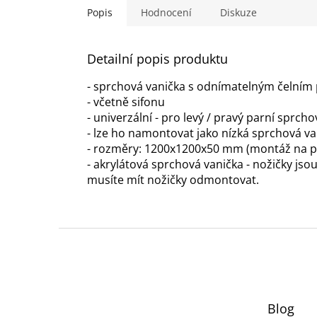
Popis
Hodnocení
Diskuze
Detailní popis produktu
- sprchová vanička s odnímatelným čelním
- včetně sifonu
- univerzální - pro levý / pravý parní sprch
- lze ho namontovat jako nízká sprchová v
- rozměry: 1200x1200x50 mm (montáž na p
- akrylátová sprchová vanička - nožičky j
musíte mít nožičky odmontovat.
Z
á
p
a
t
Blog
í